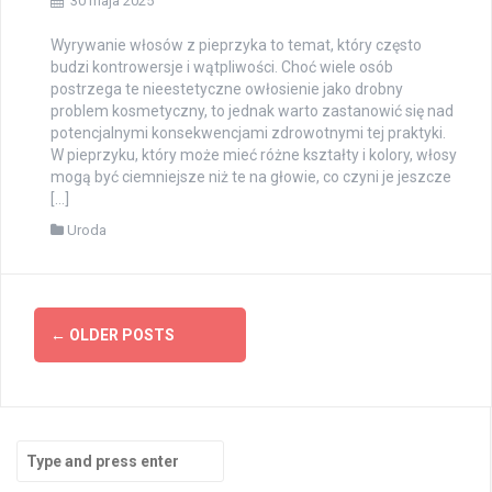
30 maja 2025
Wyrywanie włosów z pieprzyka to temat, który często
budzi kontrowersje i wątpliwości. Choć wiele osób
postrzega te nieestetyczne owłosienie jako drobny
problem kosmetyczny, to jednak warto zastanowić się nad
potencjalnymi konsekwencjami zdrowotnymi tej praktyki.
W pieprzyku, który może mieć różne kształty i kolory, włosy
mogą być ciemniejsze niż te na głowie, co czyni je jeszcze
[…]
Uroda
Posts
←
OLDER POSTS
navigation
Search
for: