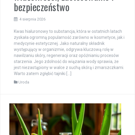
bezpieczeństwo
4 sierpnia 2026
Kwas hialuronowy to substancja, która w ostatnich latach
zyskała ogromną popularność zarówno w kosmetyce, jak i
medycynie estetycznej. Jako naturalny składnik
występujący w organizmie, odgrywa kluczową rolę w
nawilżaniu skóry, regeneracji oraz opóźnianiu procesów
starzenia. Jego zdolność do wiązania wody sprawia, że
jest niezastąpiony w walce z suchą skórą i zmarszczkami.
Warto zatem zgłębić tajniki […]
Uroda