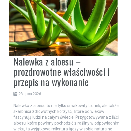
Nalewka z aloesu –
prozdrowotne właściwości i
przepis na wykonanie
23 lipca 2026
Nalewka z aloesu to nie tylko smakowity trunek, ale także
skarbnica zdrowotnych korzyści, które od wieków
fascynują ludzi na całym świecie. Przygotowywana z liści
aloesu, które powinny pochodzić z rośliny w odpowiednim
wieku, ta wyjątkowa mikstura łączy w sobie naturalne