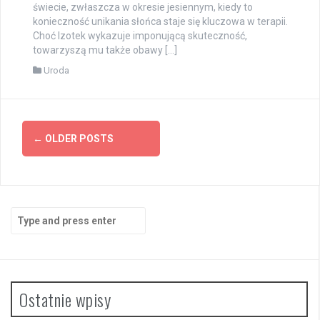
świecie, zwłaszcza w okresie jesiennym, kiedy to
konieczność unikania słońca staje się kluczowa w terapii.
Choć Izotek wykazuje imponującą skuteczność,
towarzyszą mu także obawy […]
Uroda
Posts
←
OLDER POSTS
navigation
Search
for:
Ostatnie wpisy