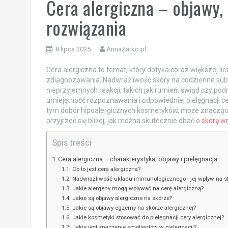
Cera alergiczna – objawy, 
rozwiązania
8 lipca 2025
AnnaZarko.pl
Cera alergiczna to temat, który dotyka coraz większej licz
zdiagnozowania. Nadwrażliwość skóry na codzienne subst
nieprzyjemnych reakcji, takich jak rumień, świąd czy po
umiejętność rozpoznawania i odpowiedniej pielęgnacji cer
tym dobór hipoalergicznych kosmetyków, może znacząc
przyjrzeć się bliżej, jak można skutecznie dbać o
skórę w
Spis treści
Cera alergiczna – charakterystyka, objawy i pielęgnacja
Co to jest cera alergiczna?
Nadwrażliwość układu immunologicznego i jej wpływ na s
Jakie alergeny mogą wpływać na cerę alergiczną?
Jakie są objawy alergiczne na skórze?
Jakie są objawy egzemy na skórze alergicznej?
Jakie kosmetyki stosować do pielęgnacji cery alergicznej?
Jakie jest znaczenie emolientów w pielęgnacji?