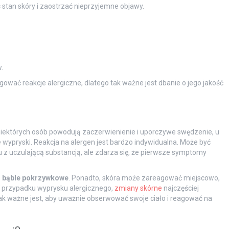
stan skóry i zaostrzać nieprzyjemne objawy.
.
wać reakcje alergiczne, dlatego tak ważne jest dbanie o jego jakość
niektórych osób powodują zaczerwienienie i uporczywe swędzenie, u
 wypryski. Reakcja na alergen jest bardzo indywidualna. Może być
 z uczulającą substancją, ale zdarza się, że pierwsze symptomy
o
bąble pokrzywkowe
. Ponadto, skóra może zareagować miejscowo,
W przypadku wyprysku alergicznego,
zmiany skórne
najczęściej
tak ważne jest, aby uważnie obserwować swoje ciało i reagować na