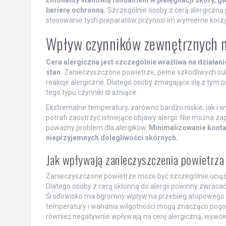
barierę ochronną.
Szczególnie osoby z cerą alergiczną 
stosowanie tych preparatów przynosi im wymierne korzy
Wpływ czynników zewnętrznych na
Cera alergiczna jest szczególnie wrażliwa na działa
stan.
Zanieczyszczone powietrze, pełne szkodliwych sub
reakcje alergiczne. Dlatego osoby zmagające się z tym 
tego typu czynniki drażniące.
Ekstremalne temperatury, zarówno bardzo niskie, jak i 
potrafi zaostrzyć istniejące objawy alergii. Nie można za
poważny problem dla alergików.
Minimalizowanie konta
nieprzyjemnych dolegliwości skórnych.
Jak wpływają zanieczyszczenia powietrza 
Zanieczyszczone powietrze może być szczególnie uciążliw
Dlatego osoby z cerą skłonną do alergii powinny zwraca
Środowisko ma ogromny wpływ na przebieg atopowego z
temperatury i wahania wilgotności mogą znacząco pogors
również negatywnie wpływają na cerę alergiczną, wywołu