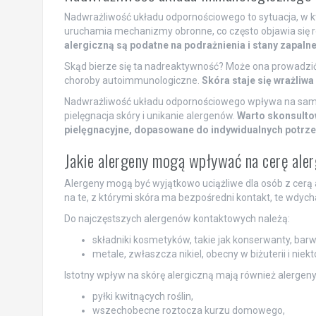
Nadwrażliwość układu odpornościowego to sytuacja, w k
uruchamia mechanizmy obronne, co często objawia się r
alergiczną są podatne na podrażnienia i stany zapalne
Skąd bierze się ta nadreaktywność? Może ona prowadzić
choroby autoimmunologiczne.
Skóra staje się wrażliw
Nadwrażliwość układu odpornościowego wpływa na samop
pielęgnacja skóry i unikanie alergenów.
Warto skonsulto
pielęgnacyjne, dopasowane do indywidualnych potrze
Jakie alergeny mogą wpływać na cerę ale
Alergeny mogą być wyjątkowo uciążliwe dla osób z cerą a
na te, z którymi skóra ma bezpośredni kontakt, te wdy
Do najczęstszych alergenów kontaktowych należą:
składniki kosmetyków, takie jak konserwanty, barwn
metale, zwłaszcza nikiel, obecny w biżuterii i nie
Istotny wpływ na skórę alergiczną mają również alergen
pyłki kwitnących roślin,
wszechobecne roztocza kurzu domowego,