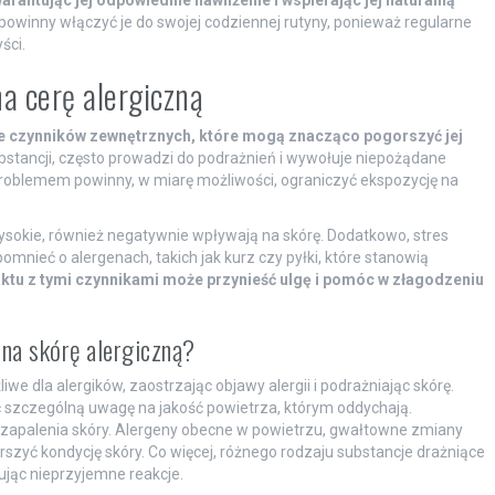
powinny włączyć je do swojej codziennej rutyny, ponieważ regularne
ści.
 cerę alergiczną
nie czynników zewnętrznych, które mogą znacząco pogorszyć jej
stancji, często prowadzi do podrażnień i wywołuje niepożądane
problemem powinny, w miarę możliwości, ograniczyć ekspozycję na
wysokie, również negatywnie wpływają na skórę. Dodatkowo, stres
pomnieć o alergenach, takich jak kurz czy pyłki, które stanowią
ktu z tymi czynnikami może przynieść ulgę i pomóc w złagodzeniu
na skórę alergiczną?
e dla alergików, zaostrzając objawy alergii i podrażniając skórę.
ć szczególną uwagę na jakość powietrza, którym oddychają.
apalenia skóry. Alergeny obecne w powietrzu, gwałtowne zmiany
zyć kondycję skóry. Co więcej, różnego rodzaju substancje drażniące
jąc nieprzyjemne reakcje.