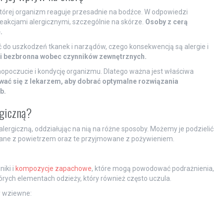
tórej organizm reaguje przesadnie na bodźce. W odpowiedzi
eakcjami alergicznymi, szczególnie na skórze.
Osoby z cerą
.
 do uszkodzeń tkanek i narządów, czego konsekwencją są alergie i
a i bezbronna wobec czynników zewnętrznych.
oczucie i kondycję organizmu. Dlatego ważna jest właściwa
wać się z lekarzem, aby dobrać optymalne rozwiązania
b.
rgiczną?
lergiczną, oddziałując na nią na różne sposoby. Możemy je podzielić
chane z powietrzem oraz te przyjmowane z pożywieniem.
iki i
kompozycje zapachowe
, które mogą powodować podrażnienia,
których elementach odzieży, który również często uczula.
y wziewne: