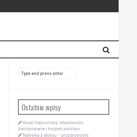
Search
for:
Ostatnie wpisy
Kwas hialuronowy: właściwości,
zastosowanie i bezpieczeństwo
Nalewka z aloesu – prozdrowotne