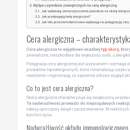
Wpływ czynników zewnętrznych na cerę alergiczną
Jak wpływają zanieczyszczenia powietrza na skórę alergic
Jak przebiegają testy alergiczne?
Jak leki przeciwhistaminowe wpływają na pielęgnację cery 
Cera alergiczna – charakterystyka
Cera alergiczna to wyjątkowo wrażliwy
typ skóry
, któ
zewnętrzne, nieszkodliwe dla większości osób, u aler
Pielęgnacja cery alergicznej jest wyzwaniem i wymaga 
produktów hipoalergicznych, które minimalizują ryzyko 
nawilżenie i regenerację, co zapewnia zdrowy wygląd skó
Co to jest cera alergiczna?
Skóra alergiczna charakteryzuje się zwiększoną wrażliwoś
Ta nadwrażliwość prowadzi do niepożądanych reakcji,
należą uporczywy świąd i zaczerwienienie. W niektóryc
komfort życia.
Nadwrażliwość układu immunologicznego i