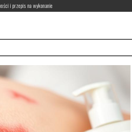
ości i przepis na wykonanie
mowych warunkach?
kuteczność w pielęgnacji skóry
tylizacja
enie dla zdrowia jamy ustnej, zębów i przyzębia
anie i bezpieczeństwo