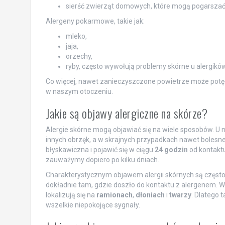
sierść zwierząt domowych, które mogą pogarszać 
Alergeny pokarmowe, takie jak:
mleko,
jaja,
orzechy,
ryby, często wywołują problemy skórne u alergików
Co więcej, nawet zanieczyszczone powietrze może potęgo
w naszym otoczeniu.
Jakie są objawy alergiczne na skórze?
Alergie skórne mogą objawiać się na wiele sposobów. U 
innych obrzęk, a w skrajnych przypadkach nawet bolesne
błyskawiczna i pojawić się w ciągu
24 godzin
od kontaktu
zauważymy dopiero po kilku dniach.
Charakterystycznym objawem alergii skórnych są częst
dokładnie tam, gdzie doszło do kontaktu z alergenem. 
lokalizują się na
ramionach
,
dłoniach
i
twarzy
. Dlatego 
wszelkie niepokojące sygnały.