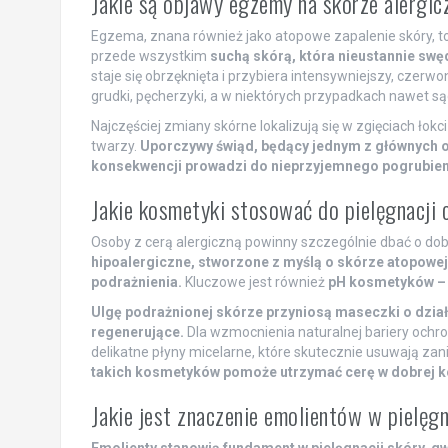
Jakie są objawy egzemy na skórze alergic
Egzema, znana również jako atopowe zapalenie skóry, to 
przede wszystkim
suchą skórą, która nieustannie swęd
staje się obrzęknięta i przybiera intensywniejszy, czerwo
grudki, pęcherzyki, a w niektórych przypadkach nawet są
Najczęściej zmiany skórne lokalizują się w zgięciach łokci
twarzy.
Uporczywy świąd, będący jednym z głównych ob
konsekwencji prowadzi do nieprzyjemnego pogrubien
Jakie kosmetyki stosować do pielęgnacji c
Osoby z cerą alergiczną powinny szczególnie dbać o d
hipoalergiczne, stworzone z myślą o skórze atopowe
podrażnienia.
Kluczowe jest również
pH kosmetyków – i
Ulgę podrażnionej skórze przyniosą maseczki o dział
regenerujące.
Dla wzmocnienia naturalnej bariery ochro
delikatne płyny micelarne, które skutecznie usuwają zan
takich kosmetyków pomoże utrzymać cerę w dobrej k
Jakie jest znaczenie emolientów w pielęgn
Emolienty stanowią fundament w pielęgnacji skóry, gwa