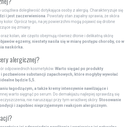
znej?
uciążliwa dolegliwość dotykająca osoby z alergią. Charakteryzuje się
zi i jest zaczerwieniona
. Powstały stan zapalny sprawia, że skóra
ny kolor. Oprócz tego, na jej powierzchni mogą pojawić się drobne
czące się zmiany.
 oraz kolan, ale często obejmują również dłonie i delikatną skórę
jawów egzemy, niestety nasila się w miarę postępu choroby, co w
ia naskórka.
ery alergicznej?
obór odpowiednich kosmetyków.
Warto sięgać po produkty
j i pozbawione substancji zapachowych, które mogłyby wywołać
dealne będzie 5,5.
aniu łagodzącym, a także kremy intensywnie nawilżające i
nnej warto sięgnąć po serum. Do demakijażu najlepiej sprawdzą się
ieczyszczenia, nie naruszając przy tym wrażliwej skóry.
Stosowanie
ondycji i zapobiec nieprzyjemnym reakcjom alergicznym.
acji?
rantując jej odpowiednie nawilżenie i wspierając jej naturalną