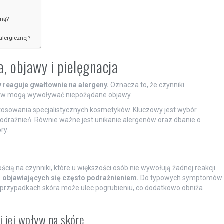
zną?
alergicznej?
, objawy i pielęgnacja
ry reaguje gwałtownie na alergeny.
Oznacza to, że czynniki
gików mogą wywoływać niepożądane objawy.
stosowania specjalistycznych kosmetyków. Kluczowy jest wybór
podrażnień. Równie ważne jest unikanie alergenów oraz dbanie o
ry.
cią na czynniki, które u większości osób nie wywołują żadnej reakcji.
 objawiających się często podrażnieniem.
Do typowych symptomów
h przypadkach skóra może ulec pogrubieniu, co dodatkowo obniża
 jej wpływ na skórę