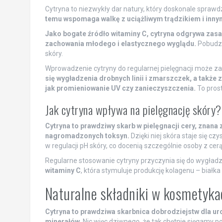
Cytryna to niezwykły dar natury, który doskonale sprawdza
temu wspomaga walkę z uciążliwym trądzikiem i inn
Jako bogate źródło witaminy C, cytryna odgrywa zasa
zachowania młodego i elastycznego wyglądu.
Pobudza
skóry.
Wprowadzenie cytryny do regularnej pielęgnacji może 
się wygładzenia drobnych linii i zmarszczek, a takż
jak promieniowanie UV czy zanieczyszczenia.
To prost
Jak cytryna wpływa na pielęgnację skóry?
Cytryna to prawdziwy skarb w pielęgnacji cery, znana
nagromadzonych toksyn.
Dzięki niej skóra staje się c
w regulacji pH skóry, co docenią szczególnie osoby z cerą 
Regularne stosowanie cytryny przyczynia się do wygładze
witaminy C
, która stymuluje produkcję kolagenu – biał
Naturalne składniki w kosmetyka
Cytryna to prawdziwa skarbnica dobrodziejstw dla uro
minerałów.
Nic więc dziwnego, że tak chętnie sięgamy 