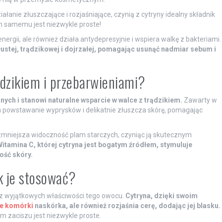
działanie złuszczające i rozjaśniające, czynią z cytryny idealny składnik
 samemu jest niezwykle proste!
energii, ale również działa antydepresyjnie i wspiera walkę z bakteriami.
łustej, trądzikowej i dojrzałej, pomagając usunąć nadmiar sebum i
ądzikiem i przebarwieniami?
nych i stanowi naturalne wsparcie w walce z trądzikiem.
Zawarty w
a powstawanie wyprysków i delikatnie złuszcza skórę, pomagając
 zmniejsza widoczność plam starczych, czyniąc ją skutecznym
itamina C, której cytryna jest bogatym źródłem, stymuluje
ość skóry.
ak je stosować?
z wyjątkowych właściwości tego owocu.
Cytryna, dzięki swoim
e komórki
naskórka, ale również rozjaśnia cerę, dodając jej blasku.
 zaciszu jest niezwykle proste.