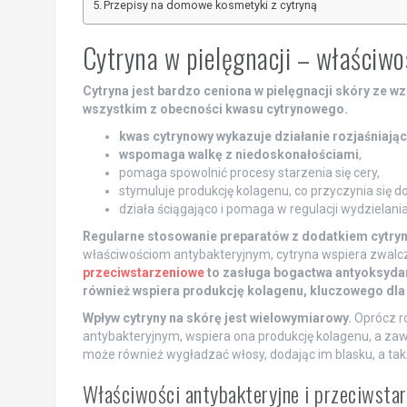
Przepisy na domowe kosmetyki z cytryną
Cytryna w pielęgnacji – właściwoś
Cytryna jest bardzo ceniona w pielęgnacji skóry ze 
wszystkim z obecności kwasu cytrynowego.
kwas cytrynowy wykazuje działanie rozjaśniają
wspomaga walkę z niedoskonałościami
,
pomaga spowolnić procesy starzenia się cery,
stymuluje produkcję kolagenu, co przyczynia się 
działa ściągająco i pomaga w regulacji wydzielani
Regularne stosowanie preparatów z dodatkiem cytr
właściwościom antybakteryjnym, cytryna wspiera zwalcz
przeciwstarzeniowe
to zasługa bogactwa antyoksydantó
również wspiera produkcję kolagenu, kluczowego dla 
Wpływ cytryny na skórę jest wielowymiarowy.
Oprócz ro
antybakteryjnym, wspiera ona produkcję kolagenu, a zaw
może również wygładzać włosy, dodając im blasku, a tak
Właściwości antybakteryjne i przeciwsta