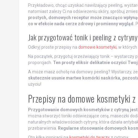
Przykładowo, chcąc uzyskać nawilżający peeling, wystarc
natomiast zależy Ci na odświeżeniu skóry, spróbuj zmie
prostych, domowych receptur może znacząco wpłynąć na
co w efekcie nada cerze zdrowy i promienny wygląd.
P
Jak przygotować tonik i peeling z cytryn
Odkryj proste przepisy na
domowe kosmetyki
, w których
Na początek, przygotuj orzeźwiający tonik – wystarczy 
proporcjach.
Ten prosty eliksir delikatnie oczyści Twoj
A może masz ochotę na domowy peeling? Wystarczy, że 
skutecznie usunie martwe komórki naskórka, pozosta
użyciu!
Przepisy na domowe kosmetyki z 
Przygotowanie domowych kosmetyków z cytryną jest p
można stworzyć toniki odświeżające cerę, maseczki doda
naturalnych właściwościach cytryny, która działa antybak
przebarwienia.
Regularne stosowanie domowych kosme
Oto kilka inspiracji na
kosmetyki do twarzy
z cytryną: