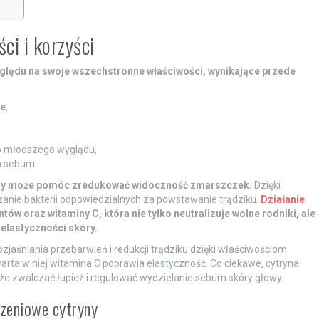
ci i korzyści
względu na swoje wszechstronne właściwości, wynikające przede
ce
,
do młodszego wyglądu,
a sebum.
yny może pomóc zredukować widoczność zmarszczek.
Dzięki
anie bakterii odpowiedzialnych za powstawanie trądziku.
Działanie
w oraz witaminy C, która nie tylko neutralizuje wolne rodniki, ale
elastyczności skóry.
zjaśniania przebarwień i redukcji trądziku dzięki właściwościom
arta w niej witamina C poprawia elastyczność. Co ciekawe, cytryna
że zwalczać łupież i regulować wydzielanie sebum skóry głowy.
rzeniowe cytryny