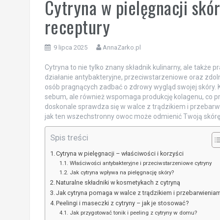
Cytryna w pielęgnacji skó
receptury
9 lipca 2025
AnnaZarko.pl
Cytryna to nie tylko znany składnik kulinarny, ale także p
działanie antybakteryjne, przeciwstarzeniowe oraz zdoln
osób pragnących zadbać o zdrowy wygląd swojej skóry. K
sebum, ale również wspomaga produkcję kolagenu, co pr
doskonale sprawdza się w walce z trądzikiem i przebarwi
jak ten wszechstronny owoc może odmienić Twoją skórę i
Spis treści
Cytryna w pielęgnacji – właściwości i korzyści
Właściwości antybakteryjne i przeciwstarzeniowe cytryny
Jak cytryna wpływa na pielęgnację skóry?
Naturalne składniki w kosmetykach z cytryną
Jak cytryna pomaga w walce z trądzikiem i przebarwienia
Peelingi i maseczki z cytryny – jak je stosować?
Jak przygotować tonik i peeling z cytryny w domu?