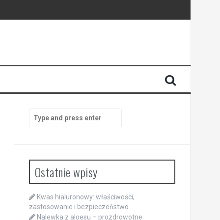
Search
for:
Ostatnie wpisy
Kwas hialuronowy: właściwości,
zastosowanie i bezpieczeństwo
Nalewka z aloesu – prozdrowotne