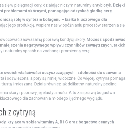
 się w pielęgnacji cery, działając niczym naturalny antybiotyk.
Dzięki
ymi problemami skórnymi, pomagając odzyskać gładką cerę.
dniczą rolę w syntezie kolagenu – białka kluczowego dla
jąc jego produkcję, wspiera nas w opóźnianiu procesów starzenia się
zaowocować zauważalną poprawą kondycji skóry.
Możesz spodziewać
e zmniejszenia negatywnego wpływu czynników zewnętrznych, takich
y i naturalny sposób na zadbaną i promienną cerę.
 ze swoich właściwości oczyszczających i zdolności do usuwania
zysta i odświeżona, a pory są mniej widoczne. Co więcej, cytryna pomaga
tłustą i mieszaną. Działa również jak delikatny, naturalny peeling.
nia skóry i poprawy jej elastyczności. A to za sprawą bogactwa
ka kluczowego dla zachowania młodego i jędrnego wyglądu.
ch z cytryną
dy, kryjąca w sobie witaminy A, B i C oraz bogactwo cennych
po nią w przemyśle kosmetycznym.