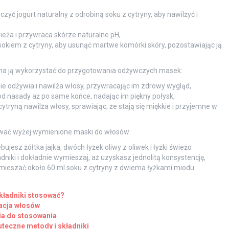
zyć jogurt naturalny z odrobiną soku z cytryny, aby nawilżyć i
eża i przywraca skórze naturalne pH,
sokiem z cytryny, aby usunąć martwe komórki skóry, pozostawiając ją
żna ją wykorzystać do przygotowania odżywczych masek:
e odżywia i nawilża włosy, przywracając im zdrowy wygląd,
 nasady aż po same końce, nadając im piękny połysk,
tryną nawilża włosy, sprawiając, że stają się miękkie i przyjemne w
otować wyżej wymienione maski do włosów:
ujesz żółtka jajka, dwóch łyżek oliwy z oliwek i łyżki świeżo
dniki i dokładnie wymieszaj, aż uzyskasz jednolitą konsystencję,
ieszać około 60 ml soku z cytryny z dwiema łyżkami miodu.
składniki stosować?
nacja włosów
nia do stosowania
eczne metody i składniki