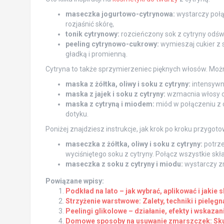
maseczka jogurtowo-cytrynowa:
wystarczy połąc
rozjaśnić skórę,
tonik cytrynowy:
rozcieńczony sok z cytryny odświ
peeling cytrynowo-cukrowy:
wymieszaj cukier z 
gładką i promienną.
Cytryna to także sprzymierzeniec pięknych włosów. Mo
maska z żółtka, oliwy i soku z cytryny:
intensywni
maska z jajek i soku z cytryny:
wzmacnia włosy od
maska z cytryną i miodem:
miód w połączeniu z cy
dotyku.
Poniżej znajdziesz instrukcje, jak krok po kroku przyg
maseczka z żółtka, oliwy i soku z cytryny:
potrzeb
wyciśniętego soku z cytryny. Połącz wszystkie skła
maseczka z soku z cytryny i miodu:
wystarczy zm
Powiązane wpisy:
Podkład na lato – jak wybrać, aplikować i jakie 
Strzyżenie warstwowe: Zalety, techniki i pielęg
Peelingi glikolowe – działanie, efekty i wskaza
Domowe sposoby na usuwanie zmarszczek: Skut