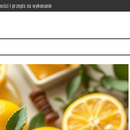
ości i przepis na wykonanie
mowych warunkach?
kuteczność w pielęgnacji skóry
tylizacja
enie dla zdrowia jamy ustnej, zębów i przyzębia
anie i bezpieczeństwo