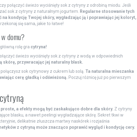
zy połączyć świeżo wyciśnięty sok z cytryny z odrobiną miodu. Jeśli
szać sok z cytryny z naturalnym jogurtem.
Regularne stosowanie tych
 kondycję Twojej skóry, wygładzając ją i poprawiając jej koloryt,
rzekonaj się sama, jakie to łatwe!
y w domu?
 główną rolę gra
cytryna!
połączyć świeżo wyciśnięty sok z cytryny z wodą w odpowiednich
ą skórę, przywracając jej naturalny blask.
połączysz sok cytrynowy z cukrem lub solą.
Ta naturalna mieszanka
wiając cerę gładką i odświeżoną.
Poczuj różnicę już po pierwszym
cytryną
roste, a efekty mogą być zaskakująco dobre dla skóry.
Z cytryny
jące blasku, a nawet peelingi wygładzające skórę. Sekret tkwi w
teryjnie, delikatnie złuszcza martwy naskórek i rozjaśnia
tyków z cytryną może znacząco poprawić wygląd i kondycję cery.