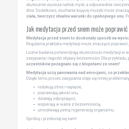
skutecznie wycisza natłok myśli, a odpowiednie ćwicz
dnia. Dodatkowo, słuchanie kojącej muzyki może znaczą
ciała, tworzysz idealne warunki do spokojnego snu.
Pr
Jak medytacja przed snem może poprawić 
Medytacja przed snem to doskonały sposób na wycisze
Regularna praktyka medytacji może znacząco poprawić j
Liczne badania potwierdzają skuteczność medytacji w 
zasypiania i łagodzi objawy bezsenności. Dla przykładu,
uczestników pożegnało się z kłopotami ze snem!
Medytacja uczy panowania nad emocjami, co przekład
Dzięki temu proces zasypiania staje się mniej problemat
redukują stres i napięcie,
poprawiają jakość snu,
działają odprężająco,
wspierają w walce z bezsennością,
umożliwiają pełną regenerację organizmu.
Spróbuj i przekonaj się sam!