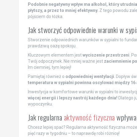
Podobnie negatywny wpływ ma alkohol, który utrudnia o
płytszy, a przez to mniej efektywny.
Z tego powodu zale
pójściem do łóżka.
Jak stworzyć odpowiednie warunki w sypi
Stworzenie odpowiednich warunków w sypialni to fundam
prawdziwą oazę spokoju.
Kluczowym elementem jest
wyciszenie przestrzeni
. Po
Twój odpoczynek. Nie mniej ważne jest
zaciemnienie p
Im ciemniej, tym lepiej!
Pamiętaj również o
odpowiedniej wentylacji
. Dopływ św
temperatura w sypialni powinna oscylować między 16 
Inwestycja w komfortowe warunki w sypialni to inwesty
więcej energii i lepszy nastrój każdego dnia!
Dlatego ju
wypoczynku.
Jak regularna
aktywność fizyczna
wpływa 
Chcesz lepiej spać? Regularna aktywność fizyczna może 
pięć razy w tygodniu – to naprawdę robi różnicę!