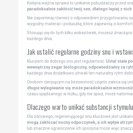
Kolejna ważna sprawa to unikanie pobudzaczy przed s
paradoksalnie zakłócić twój sen, dlatego lepiej z nich
Nie zapominaj również o odpowiednim przygotowaniu syp
wygodny materac i poduszkę, które zapewnią ci komfort
Stosując się do tych kilku wskazówek, możesz znacząco
każdego dnia.
Jak ustalić regularne godziny snu i wstaw
Kluczem do dobrego snu jest regularność.
Ustal stałe p
wewnętrzny zegar biologiczny, odpowiedzialny za ryt
każdego dnia dodatkowo utrwali ten naturalny rytm dob
Osobom cierpiącym na bezsenność często zaleca się uni
długie wylegiwanie się może paradoksalnie wzmocnić u
czasu spędzanego w łóżku, gdy nie śpisz, może natomias
Dlaczego warto unikać substancji stymul
Dla zdrowego, regenerującego snu kluczowe jest unikan
mogą zakłócać nocny odpoczynek, a ich wpływ utrzym
lub znaczne ograniczenie ich spożycia może więc znacz