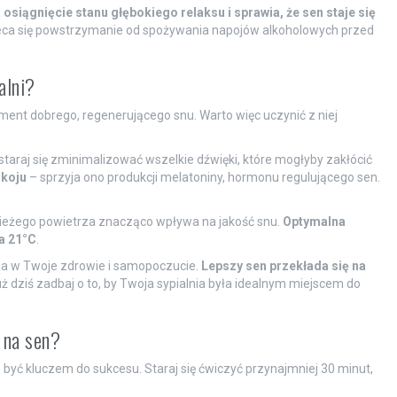
siągnięcie stanu głębokiego relaksu i sprawia, że sen staje się
ca się powstrzymanie od spożywania napojów alkoholowych przed
alni?
ent dobrego, regenerującego snu. Warto więc uczynić z niej
staraj się zminimalizować wszelkie dźwięki, które mogłyby zakłócić
okoju
– sprzyja ono produkcji melatoniny, hormonu regulującego sen.
ieżego powietrza znacząco wpływa na jakość snu.
Optymalna
a 21°C
.
cja w Twoje zdrowie i samopoczucie.
Lepszy sen przekłada się na
ż dziś zadbaj o to, by Twoja sypialnia była idealnym miejscem do
na sen?
być kluczem do sukcesu. Staraj się ćwiczyć przynajmniej 30 minut,