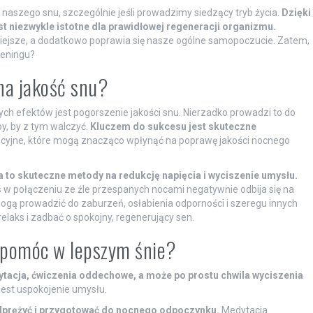
 naszego snu, szczególnie jeśli prowadzimy siedzący tryb życia.
Dzięki
est niezwykle istotne dla prawidłowej regeneracji organizmu.
atwiejsze, a dodatkowo poprawia się nasze ogólne samopoczucie. Zatem,
reningu?
na jakość snu?
nych efektów jest pogorszenie jakości snu. Nierzadko prowadzi to do
by, by z tym walczyć.
Kluczem do sukcesu jest skuteczne
sacyjne, które mogą znacząco wpłynąć na poprawę jakości nocnego
to skuteczne metody na redukcję napięcia i wyciszenie umysłu.
res w połączeniu ze źle przespanych nocami negatywnie odbija się na
gą prowadzić do zaburzeń, osłabienia odporności i szeregu innych
relaks i zadbać o spokojny, regenerujący sen.
ą pomóc w lepszym śnie?
tacja, ćwiczenia oddechowe, a może po prostu chwila wyciszenia
est uspokojenie umysłu.
odprężyć i przygotować do nocnego odpoczynku.
Medytacja