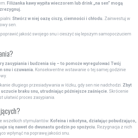
nem.
Filiżanka kawy wypita wieczorem lub drink „na sen” mogą
 zrezygnuj.
ialni.
Stwórz w niej oazę ciszy, ciemności i chłodu.
Zainwestuj w
owy sen.
 poprawić jakość swojego snu i cieszyć się lepszym samopoczuciem
ania?
ory zasypiania i budzenia się – to pomoże wyregulować Twój
m snu i czuwania.
Konsekwentne wstawanie o tej samej godzinie
owy.
kanie długiego przesiadywania w łóżku, gdy sen nie nadchodzi.
Zbyt
czucie braku snu, utrudniając późniejsze zaśnięcie.
Skrócenie
t ułatwić proces zasypiania.
ujących?
ie wszelkich stymulantów.
Kofeina i nikotyna, działając pobudzająco,
uje się nawet do dwunastu godzin po spożyciu.
Rezygnacja z nich
ąco wpłynąć na poprawę jakości snu.