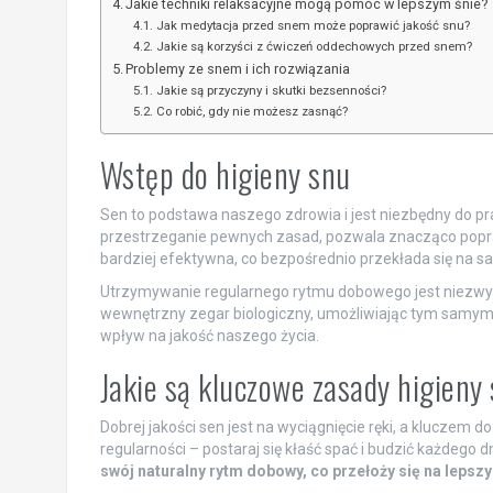
Jakie techniki relaksacyjne mogą pomóc w lepszym śnie?
Jak medytacja przed snem może poprawić jakość snu?
Jakie są korzyści z ćwiczeń oddechowych przed snem?
Problemy ze snem i ich rozwiązania
Jakie są przyczyny i skutki bezsenności?
Co robić, gdy nie możesz zasnąć?
Wstęp do higieny snu
Sen to podstawa naszego zdrowia i jest niezbędny do pr
przestrzeganie pewnych zasad, pozwala znacząco popraw
bardziej efektywna, co bezpośrednio przekłada się na s
Utrzymywanie regularnego rytmu dobowego jest niezwyk
wewnętrzny zegar biologiczny, umożliwiając tym samy
wpływ na jakość naszego życia.
Jakie są kluczowe zasady higieny
Dobrej jakości sen jest na wyciągnięcie ręki, a kluczem d
regularności – postaraj się kłaść spać i budzić każdego d
swój naturalny rytm dobowy, co przełoży się na lepsz