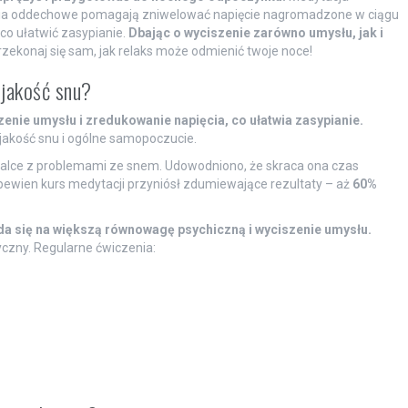
enia oddechowe pomagają zniwelować napięcie nagromadzone w ciągu
co ułatwić zasypianie.
Dbając o wyciszenie zarówno umysłu, jak i
zekonaj się sam, jak relaks może odmienić twoje noce!
jakość snu?
nie umysłu i zredukowanie napięcia, co ułatwia zasypianie.
akość snu i ogólne samopoczucie.
walce z problemami ze snem. Udowodniono, że skraca ona czas
 pewien kurs medytacji przyniósł zdumiewające rezultaty – aż
60%
a się na większą równowagę psychiczną i wyciszenie umysłu.
yczny. Regularne ćwiczenia: