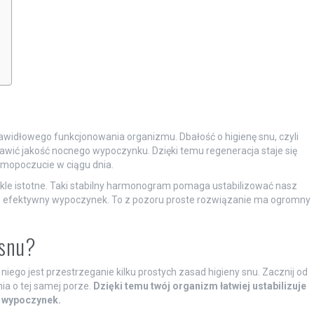
awidłowego funkcjonowania organizmu. Dbałość o higienę snu, czyli
ić jakość nocnego wypoczynku. Dzięki temu regeneracja staje się
amopoczucie w ciągu dnia.
le istotne. Taki stabilny harmonogram pomaga ustabilizować nasz
m efektywny wypoczynek. To z pozoru proste rozwiązanie ma ogromny
 snu?
o niego jest przestrzeganie kilku prostych zasad higieny snu. Zacznij od
nia o tej samej porze.
Dzięki temu twój organizm łatwiej ustabilizuje
y wypoczynek.