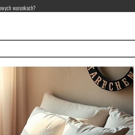
mowych warunkach?
kuteczność w pielęgnacji skóry
tylizacja
enie dla zdrowia jamy ustnej, zębów i przyzębia
anie i bezpieczeństwo
ości i przepis na wykonanie