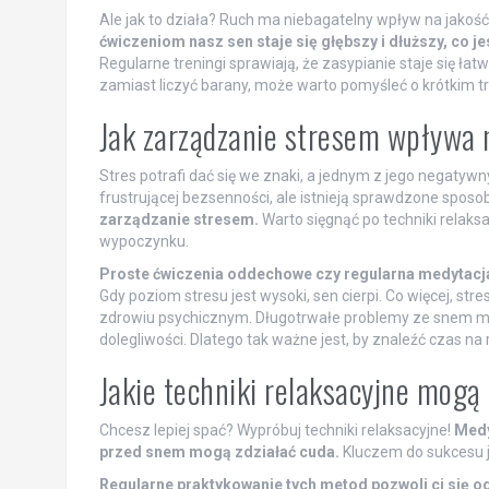
Ale jak to działa? Ruch ma niebagatelny wpływ na jakość
ćwiczeniom nasz sen staje się głębszy i dłuższy, co j
Regularne treningi sprawiają, że zasypianie staje się ł
zamiast liczyć barany, może warto pomyśleć o krótkim t
Jak zarządzanie stresem wpływa 
Stres potrafi dać się we znaki, a jednym z jego negatyw
frustrującej bezsenności, ale istnieją sprawdzone sposo
zarządzanie stresem.
Warto sięgnąć po techniki relak
wypoczynku.
Proste ćwiczenia oddechowe czy regularna medytacja 
Gdy poziom stresu jest wysoki, sen cierpi. Co więcej, st
zdrowiu psychicznym. Długotrwałe problemy ze snem mo
dolegliwości. Dlatego tak ważne jest, by znaleźć czas na 
Jakie techniki relaksacyjne mog
Chcesz lepiej spać? Wypróbuj techniki relaksacyjne!
Medy
przed snem mogą zdziałać cuda.
Kluczem do sukcesu j
Regularne praktykowanie tych metod pozwoli ci się 