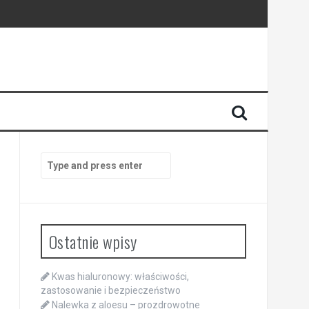
Search
for:
Ostatnie wpisy
Kwas hialuronowy: właściwości,
zastosowanie i bezpieczeństwo
Nalewka z aloesu – prozdrowotne