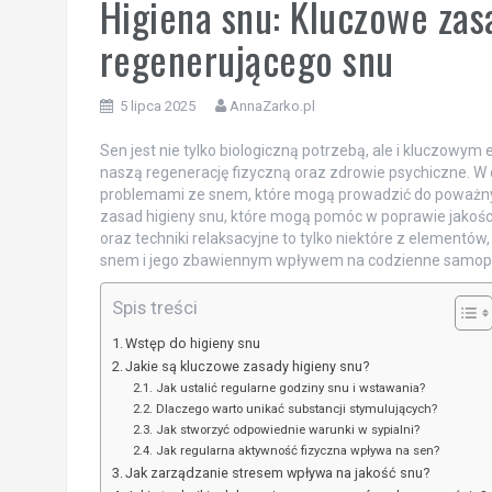
Higiena snu: Kluczowe zas
regenerującego snu
5 lipca 2025
AnnaZarko.pl
Sen jest nie tylko biologiczną potrzebą, ale i kluczow
naszą regenerację fizyczną oraz zdrowie psychiczne. W do
problemami ze snem, które mogą prowadzić do poważnyc
zasad higieny snu, które mogą pomóc w poprawie jakośc
oraz techniki relaksacyjne to tylko niektóre z elementów
snem i jego zbawiennym wpływem na codzienne samop
Spis treści
Wstęp do higieny snu
Jakie są kluczowe zasady higieny snu?
Jak ustalić regularne godziny snu i wstawania?
Dlaczego warto unikać substancji stymulujących?
Jak stworzyć odpowiednie warunki w sypialni?
Jak regularna aktywność fizyczna wpływa na sen?
Jak zarządzanie stresem wpływa na jakość snu?