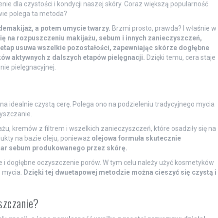
e dla czystości i kondycji naszej skóry. Coraz większą popularność
ie polega ta metoda?
demakijaż, a potem umycie twarzy.
Brzmi prosto, prawda? I właśnie w
ię na rozpuszczeniu makijażu, sebum i innych zanieczyszczeń,
 etap usuwa wszelkie pozostałości, zapewniając skórze dogłębne
ków aktywnych z dalszych etapów pielęgnacji.
Dzięki temu, cera staje
nie pielęgnacyjnej.
 idealnie czystą cerę. Polega ono na podzieleniu tradycyjnego mycia
zyszczanie.
żu, kremów z filtrem i wszelkich zanieczyszczeń, które osadziły się na
dukty na bazie oleju, ponieważ
olejowa formuła skutecznie
iar sebum produkowanego przez skórę.
ie i dogłębne oczyszczenie porów. W tym celu należy użyć kosmetyków
o mycia.
Dzięki tej dwuetapowej metodzie można cieszyć się czystą i
szczanie?