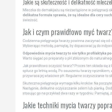
Jakie są skuteczność i delikatność mlecz
Mleczka do demakijażu są niezastąpione w pielęgnacji s
delikatna formuła sprawia, że są idealne dla cery suche
świeżość.
Jak i czym prawidłowo myć twarz
Codzienna pielęgnacja twarzy powinna zaczynać się od 
Wybierając metodę, pamiętaj, by dopasować ją do indywi
Odpowiednie mycie twarzy to nie tylko profilaktyka po
Warto sięgać po preparaty o pH zbliżonym do naturalnego
Jak prawidłowo oczyścić twarz? Proces ten składa się z k
spłucz go letnią wodą. Po osuszeniu twarzy ręcznikiem, wa
przywraca jej właściwe pH. Regularne oczyszczanie to s
Skuteczna pielęgnacja wymaga kilku kroków. Na początek,
Następnie, delikatne oczyszczanie żelem lub pianką. Do
stosując go na przykład dwa razy w tygodniu. Pamiętaj,
Jakie techniki mycia twarzy popr