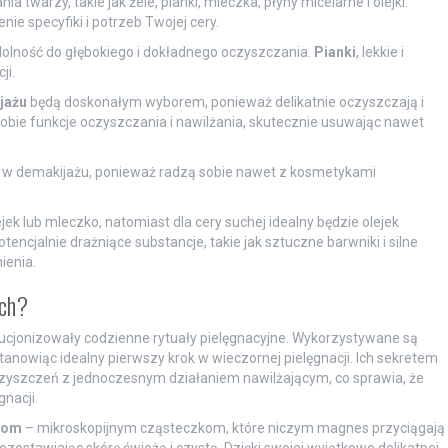
twarzy, takie jak żele, pianki, mleczka, płyny micelarne i olejki.
e specyfiki i potrzeb Twojej cery.
dolność do głębokiego i dokładnego oczyszczania.
Pianki
, lekkie i
ji.
jażu
będą doskonałym wyborem, ponieważ delikatnie oczyszczają i
obie funkcje oczyszczania i nawilżania, skutecznie usuwając nawet
e w demakijażu, ponieważ radzą sobie nawet z kosmetykami
k lub mleczko, natomiast dla cery suchej idealny będzie olejek
encjalnie drażniące substancje, takie jak sztuczne barwniki i silne
ienia.
ych?
lucjonizowały codzienne rytuały pielęgnacyjne. Wykorzystywane są
anowiąc idealny pierwszy krok w wieczornej pielęgnacji. Ich sekretem
zyszczeń z jednoczesnym działaniem nawilżającym, co sprawia, że
nacji.
lom
– mikroskopijnym cząsteczkom, które niczym magnes przyciągają
zostawiając skórę świeżą i czystą. Dzięki swojej wyjątkowo delikatnej