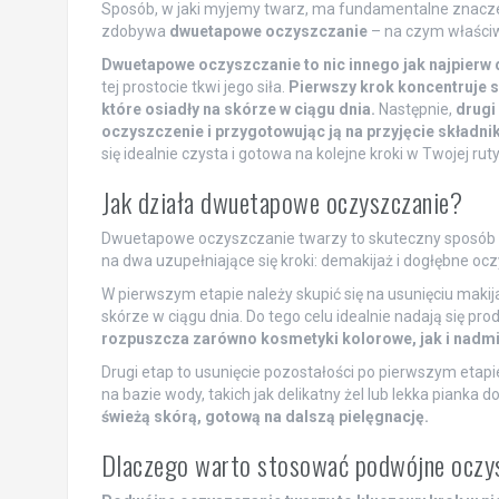
Sposób, w jaki myjemy twarz, ma fundamentalne znaczeni
zdobywa
dwuetapowe oczyszczanie
– na czym właściw
Dwuetapowe oczyszczanie to nic innego jak najpierw 
tej prostocie tkwi jego siła.
Pierwszy krok koncentruje s
które osiadły na skórze w ciągu dnia.
Następnie,
drugi
oczyszczenie i przygotowując ją na przyjęcie składni
się idealnie czysta i gotowa na kolejne kroki w Twojej ruty
Jak działa dwuetapowe oczyszczanie?
Dwuetapowe oczyszczanie twarzy to skuteczny sposób na
na dwa uzupełniające się kroki: demakijaż i dogłębne oc
W pierwszym etapie należy skupić się na usunięciu makija
skórze w ciągu dnia. Do tego celu idealnie nadają się pro
rozpuszcza zarówno kosmetyki kolorowe, jak i nadm
Drugi etap to usunięcie pozostałości po pierwszym etap
na bazie wody, takich jak delikatny żel lub lekka pianka d
świeżą skórą, gotową na dalszą pielęgnację.
Dlaczego warto stosować podwójne oczy