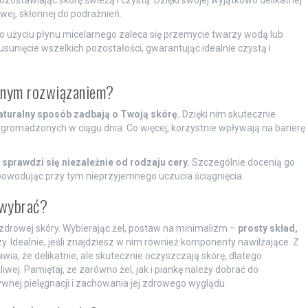
wej, skłonnej do podrażnień.
o użyciu płynu micelarnego zaleca się przemycie twarzy wodą lub
sunięcie wszelkich pozostałości, gwarantując idealnie czystą i
alnym rozwiązaniem?
naturalny sposób zadbają o Twoją skórę.
Dzięki nim skutecznie
agromadzonych w ciągu dnia. Co więcej, korzystnie wpływają na barierę
 sprawdzi się niezależnie od rodzaju cery.
Szczególnie docenią go
 powodując przy tym nieprzyjemnego uczucia ściągnięcia.
 wybrać?
zdrowej skóry. Wybierając żel, postaw na minimalizm –
prosty skład,
zy. Idealnie, jeśli znajdziesz w nim również komponenty nawilżające. Z
awia, że delikatnie, ale skutecznie oczyszczają skórę, dlatego
ej. Pamiętaj, że zarówno żel, jak i piankę należy dobrać do
ywnej pielęgnacji i zachowania jej zdrowego wyglądu.