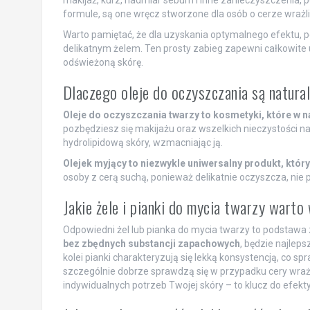
formule, są one wręcz stworzone dla osób o cerze wrażli
Warto pamiętać, że dla uzyskania optymalnego efektu, p
delikatnym żelem. Ten prosty zabieg zapewni całkowite u
odświeżoną skórę.
Dlaczego oleje do oczyszczania są natur
Oleje do oczyszczania twarzy to kosmetyki, które w 
pozbędziesz się makijażu oraz wszelkich nieczystości n
hydrolipidową skóry, wzmacniając ją.
Olejek myjący to niezwykle uniwersalny produkt, który
osoby z cerą suchą, ponieważ delikatnie oczyszcza, nie
Jakie żele i pianki do mycia twarzy warto
Odpowiedni żel lub pianka do mycia twarzy to podstawa 
bez zbędnych substancji zapachowych
, będzie najleps
kolei pianki charakteryzują się lekką konsystencją, co spr
szczególnie dobrze sprawdzą się w przypadku cery wrażliw
indywidualnych potrzeb Twojej skóry – to klucz do efekt