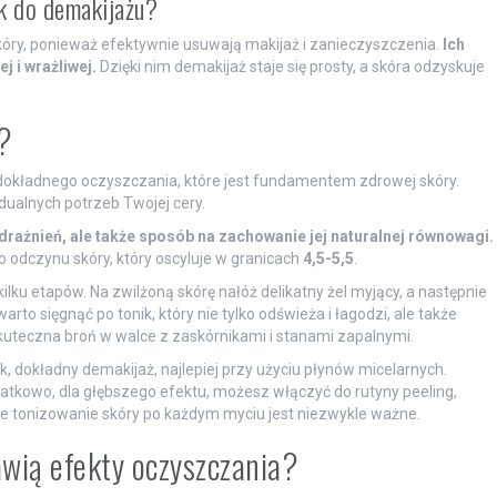
ek do demakijażu?
kóry, ponieważ efektywnie usuwają makijaż i zanieczyszczenia.
Ich
j i wrażliwej.
Dzięki nim demakijaż staje się prosty, a skóra odzyskuje
?
dokładnego oczyszczania, które jest fundamentem zdrowej skóry.
dualnych potrzeb Twojej cery.
drażnień, ale także sposób na zachowanie jej naturalnej równowagi.
 odczynu skóry, który oscyluje w granicach
4,5-5,5
.
ilku etapów. Na zwilżoną skórę nałóż delikatny żel myjący, a następnie
rto sięgnąć po tonik, który nie tylko odświeża i łagodzi, ale także
kuteczna broń w walce z zaskórnikami i stanami zapalnymi.
 dokładny demakijaż, najlepiej przy użyciu płynów micelarnych.
datkowo, dla głębszego efektu, możesz włączyć do rutyny peeling,
 że tonizowanie skóry po każdym myciu jest niezwykle ważne.
awią efekty oczyszczania?