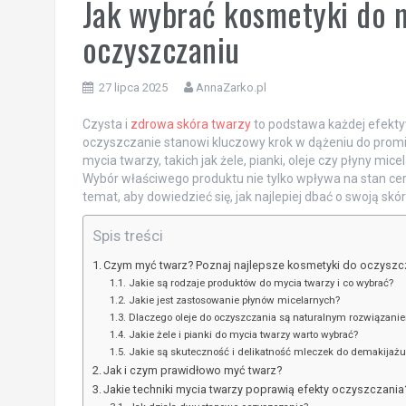
Jak wybrać kosmetyki do 
oczyszczaniu
27 lipca 2025
AnnaZarko.pl
Czysta i
zdrowa skóra twarzy
to podstawa każdej efektyw
oczyszczanie stanowi kluczowy krok w dążeniu do prom
mycia twarzy, takich jak żele, pianki, oleje czy płyny mi
Wybór właściwego produktu nie tylko wpływa na stan cery
temat, aby dowiedzieć się, jak najlepiej dbać o swoją sk
Spis treści
Czym myć twarz? Poznaj najlepsze kosmetyki do oczyszc
Jakie są rodzaje produktów do mycia twarzy i co wybrać?
Jakie jest zastosowanie płynów micelarnych?
Dlaczego oleje do oczyszczania są naturalnym rozwiązani
Jakie żele i pianki do mycia twarzy warto wybrać?
Jakie są skuteczność i delikatność mleczek do demakijażu
Jak i czym prawidłowo myć twarz?
Jakie techniki mycia twarzy poprawią efekty oczyszczania