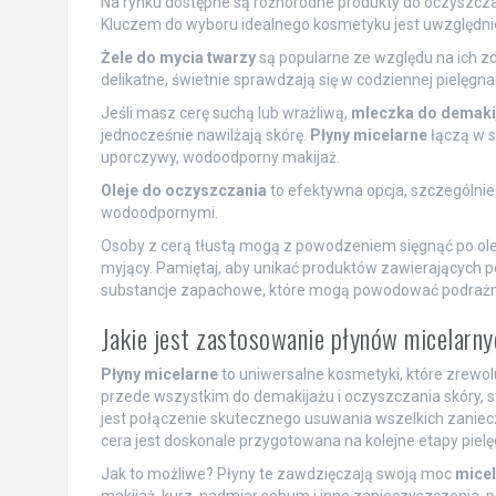
Na rynku dostępne są różnorodne produkty do oczyszczania 
Kluczem do wyboru idealnego kosmetyku jest uwzględnieni
Żele do mycia twarzy
są popularne ze względu na ich z
delikatne, świetnie sprawdzają się w codziennej pielęgnac
Jeśli masz cerę suchą lub wrażliwą,
mleczka do demaki
jednocześnie nawilżają skórę.
Płyny micelarne
łączą w s
uporczywy, wodoodporny makijaż.
Oleje do oczyszczania
to efektywna opcja, szczególni
wodoodpornymi.
Osoby z cerą tłustą mogą z powodzeniem sięgnąć po oleje
myjący. Pamiętaj, aby unikać produktów zawierających pot
substancje zapachowe, które mogą powodować podrażn
Jakie jest zastosowanie płynów micelarn
Płyny micelarne
to uniwersalne kosmetyki, które zrewo
przede wszystkim do demakijażu i oczyszczania skóry, st
jest połączenie skutecznego usuwania wszelkich zaniec
cera jest doskonale przygotowana na kolejne etapy pielęg
Jak to możliwe? Płyny te zawdzięczają swoją moc
mice
makijaż, kurz, nadmiar sebum i inne zanieczyszczenia, po