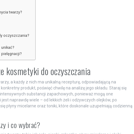
ycia twarzy?
dy oczyszczania?
h unikać?
 pielęgnacji?
e kosmetyki do oczyszczania
arzy, a każdy z nich ma unikalną recepturę, odpowiadającą na
onkretny produkt, poświęć chwilę na analizę jego składu. Staraj się
 i intensywnych substancji zapachowych, ponieważ mogą one
est naprawdę wiele – od lekkich żeli i odżywczych olejków, po
 się płyny micelarne oraz toniki, które doskonale uzupełniają codzienną
zy i co wybrać?