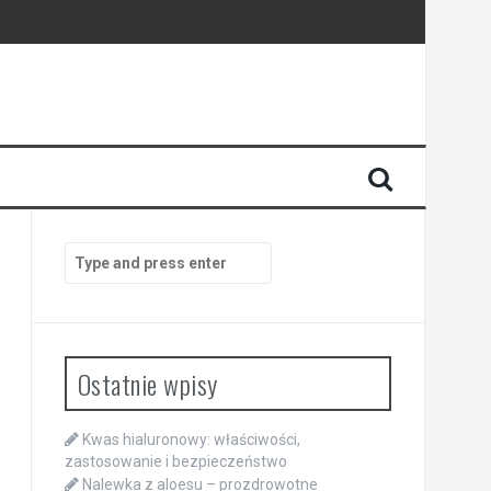
Search
for:
Ostatnie wpisy
Kwas hialuronowy: właściwości,
zastosowanie i bezpieczeństwo
Nalewka z aloesu – prozdrowotne