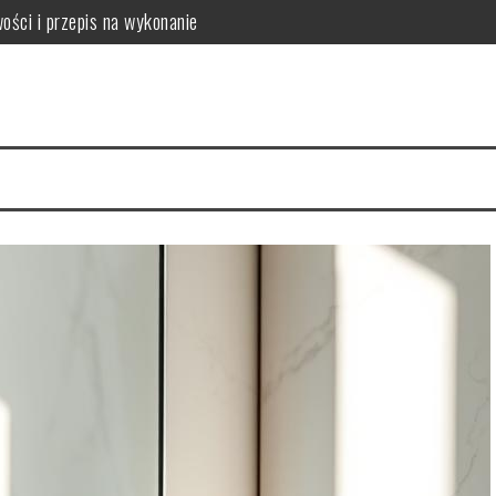
ości i przepis na wykonanie
mowych warunkach?
kuteczność w pielęgnacji skóry
tylizacja
enie dla zdrowia jamy ustnej, zębów i przyzębia
anie i bezpieczeństwo