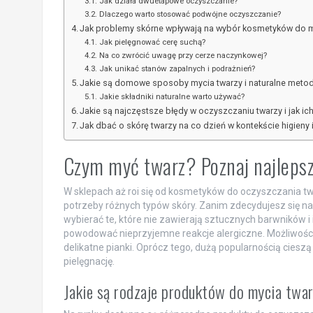
Jak działa dwuetapowe oczyszczanie?
Dlaczego warto stosować podwójne oczyszczanie?
Jak problemy skórne wpływają na wybór kosmetyków do m
Jak pielęgnować cerę suchą?
Na co zwrócić uwagę przy cerze naczynkowej?
Jak unikać stanów zapalnych i podrażnień?
Jakie są domowe sposoby mycia twarzy i naturalne meto
Jakie składniki naturalne warto używać?
Jakie są najczęstsze błędy w oczyszczaniu twarzy i jak ic
Jak dbać o skórę twarzy na co dzień w kontekście higieny i
Czym myć twarz? Poznaj najlepsz
W sklepach aż roi się od kosmetyków do oczyszczania tw
potrzeby różnych typów skóry. Zanim zdecydujesz się na k
wybierać te, które nie zawierają sztucznych barwników
powodować nieprzyjemne reakcje alergiczne. Możliwości j
delikatne pianki. Oprócz tego, dużą popularnością cieszą
pielęgnację.
Jakie są rodzaje produktów do mycia twar