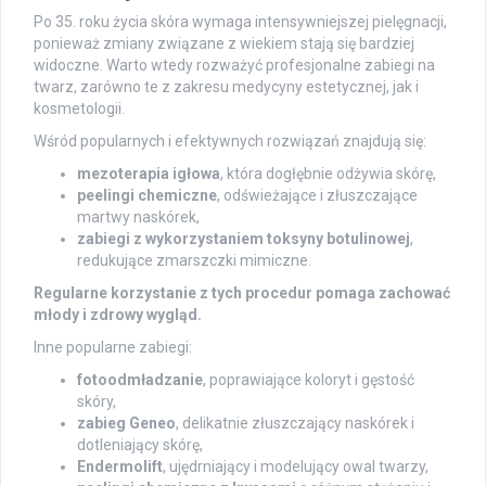
Po 35. roku życia skóra wymaga intensywniejszej pielęgnacji,
ponieważ zmiany związane z wiekiem stają się bardziej
widoczne. Warto wtedy rozważyć profesjonalne zabiegi na
twarz, zarówno te z zakresu medycyny estetycznej, jak i
kosmetologii.
Wśród popularnych i efektywnych rozwiązań znajdują się:
mezoterapia igłowa
, która dogłębnie odżywia skórę,
peelingi chemiczne
, odświeżające i złuszczające
martwy naskórek,
zabiegi z wykorzystaniem toksyny botulinowej
,
redukujące zmarszczki mimiczne.
Regularne korzystanie z tych procedur pomaga zachować
młody i zdrowy wygląd.
Inne popularne zabiegi:
fotoodmładzanie
, poprawiające koloryt i gęstość
skóry,
zabieg Geneo
, delikatnie złuszczający naskórek i
dotleniający skórę,
Endermolift
, ujędrniający i modelujący owal twarzy,