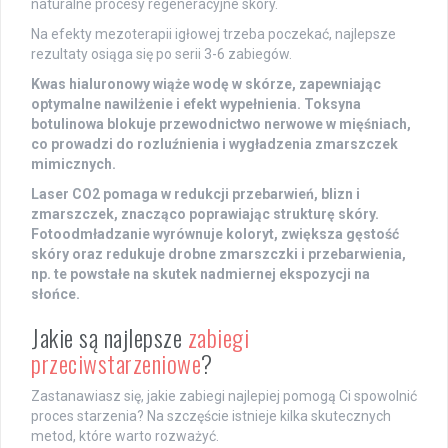
naturalne procesy regeneracyjne skóry.
Na efekty mezoterapii igłowej trzeba poczekać, najlepsze
rezultaty osiąga się po serii 3-6 zabiegów.
Kwas hialuronowy wiąże wodę w skórze, zapewniając
optymalne nawilżenie i efekt wypełnienia.
Toksyna
botulinowa blokuje przewodnictwo nerwowe w mięśniach,
co prowadzi do rozluźnienia i wygładzenia zmarszczek
mimicznych.
Laser CO2 pomaga w redukcji przebarwień, blizn i
zmarszczek, znacząco poprawiając strukturę skóry.
Fotoodmładzanie wyrównuje koloryt, zwiększa gęstość
skóry oraz redukuje drobne zmarszczki i przebarwienia,
np. te powstałe na skutek nadmiernej ekspozycji na
słońce.
Jakie są najlepsze
zabiegi
przeciwstarzeniowe
?
Zastanawiasz się, jakie zabiegi najlepiej pomogą Ci spowolnić
proces starzenia? Na szczęście istnieje kilka skutecznych
metod, które warto rozważyć.