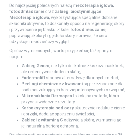
Do najczęściej polecanych należą
mezoterapia igłowa
,
fotoodmładzanie
oraz
zabiegi biostymulujące
.
Mezoterapia igłowa
, wykorzystująca specjalnie dobrane
składniki aktywne, to doskonały sposób na regenerację skóry
i przywrócenie jej blasku. Z kolei
fotoodmładzanie
,
poprawiając koloryt i gęstość skóry, sprawia, że cera
odzyskuje młodzieńczy wygląd.
Oprócz wymienionych, warto przyjrzeć się bliżej innym
opcjom:
Zabieg Geneo
, nie tylko delikatnie złuszcza naskórek,
ale i intensywnie dotlenia skórę,
Endermolift
stanowi alternatywę dla innych metod,
Peelingi chemiczne z kwasami
są przeznaczone dla
osób poszukujących bardziej intensywnych rozwiązań,
Mikronakłucia Dermapen
to kolejna metoda, która
przynosi widoczne rezultaty,
Karboksyterapia pod oczy
skutecznie redukuje cienie
i obrzęki, dodając spojrzeniu świeżości,
Zabiegi z witaminą C
odżywiają skórę, wzmacniając
jej naturalną barierę ochronną.
Działania anti-age nabierają szczególnego znaczenia po 35