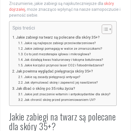
Zrozumienie, jakie zabiegi są najskuteczniejsze dla
skóry
dojrzałej
, może znacząco wpłynąć na nasze samopoczucie i
pewność siebie.
Spis treści
Jakie zabiegi na twarz są polecane dla skóry 35+?
Jakie są najlepsze zabiegi przeciwstarzeniowe?
Jakie zabiegi pomagają w walce ze zmarszczkami?
Co to jest mezoterapia igłowa i mikroigłowa?
Jak działają kwas hialuronowy i toksyna botulinowa?
Jakie korzyści przynosi laser CO2 i fotoodmładzanie?
Jak powinna wyglądać pielęgnacja skóry 35+?
Jakie są zasady pielęgnacji anty-age?
Jak stymulować skórę i zapewnić jej nawilżenie?
Jak dbać o skórę po 35 roku życia?
Jakie jest znaczenie witamin i antyoksydantów dla skóry?
Jak chronić skórę przed promieniowaniem UV?
Jakie zabiegi na twarz są polecane
dla skóry 35+?