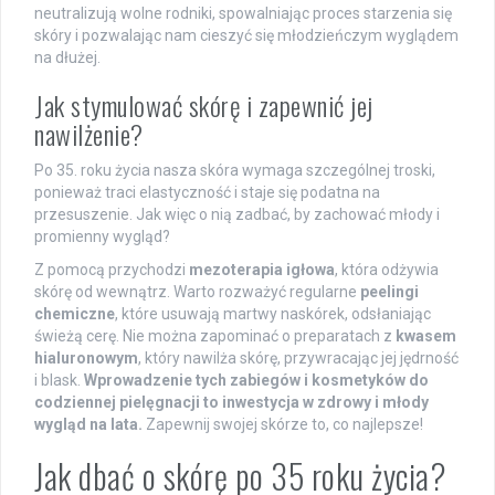
neutralizują wolne rodniki, spowalniając proces starzenia się
skóry i pozwalając nam cieszyć się młodzieńczym wyglądem
na dłużej.
Jak stymulować skórę i zapewnić jej
nawilżenie?
Po 35. roku życia nasza skóra wymaga szczególnej troski,
ponieważ traci elastyczność i staje się podatna na
przesuszenie. Jak więc o nią zadbać, by zachować młody i
promienny wygląd?
Z pomocą przychodzi
mezoterapia igłowa
, która odżywia
skórę od wewnątrz. Warto rozważyć regularne
peelingi
chemiczne
, które usuwają martwy naskórek, odsłaniając
świeżą cerę. Nie można zapominać o preparatach z
kwasem
hialuronowym
, który nawilża skórę, przywracając jej jędrność
i blask.
Wprowadzenie tych zabiegów i kosmetyków do
codziennej pielęgnacji to inwestycja w zdrowy i młody
wygląd na lata.
Zapewnij swojej skórze to, co najlepsze!
Jak dbać o skórę po 35 roku życia?