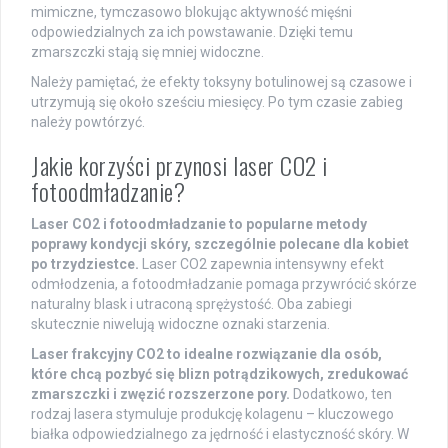
mimiczne, tymczasowo blokując aktywność mięśni
odpowiedzialnych za ich powstawanie. Dzięki temu
zmarszczki stają się mniej widoczne.
Należy pamiętać, że efekty toksyny botulinowej są czasowe i
utrzymują się około sześciu miesięcy. Po tym czasie zabieg
należy powtórzyć.
Jakie korzyści przynosi laser CO2 i
fotoodmładzanie?
Laser CO2 i fotoodmładzanie to popularne metody
poprawy kondycji skóry, szczególnie polecane dla kobiet
po trzydziestce.
Laser CO2 zapewnia intensywny efekt
odmłodzenia, a fotoodmładzanie pomaga przywrócić skórze
naturalny blask i utraconą sprężystość. Oba zabiegi
skutecznie niwelują widoczne oznaki starzenia.
Laser frakcyjny CO2 to idealne rozwiązanie dla osób,
które chcą pozbyć się blizn potrądzikowych, zredukować
zmarszczki i zwęzić rozszerzone pory.
Dodatkowo, ten
rodzaj lasera stymuluje produkcję kolagenu – kluczowego
białka odpowiedzialnego za jędrność i elastyczność skóry. W