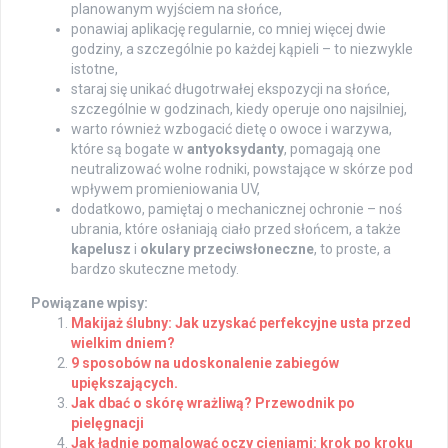
planowanym wyjściem na słońce,
ponawiaj aplikację regularnie, co mniej więcej dwie
godziny, a szczególnie po każdej kąpieli – to niezwykle
istotne,
staraj się unikać długotrwałej ekspozycji na słońce,
szczególnie w godzinach, kiedy operuje ono najsilniej,
warto również wzbogacić dietę o owoce i warzywa,
które są bogate w
antyoksydanty
, pomagają one
neutralizować wolne rodniki, powstające w skórze pod
wpływem promieniowania UV,
dodatkowo, pamiętaj o mechanicznej ochronie – noś
ubrania, które osłaniają ciało przed słońcem, a także
kapelusz
i
okulary przeciwsłoneczne
, to proste, a
bardzo skuteczne metody.
Powiązane wpisy:
Makijaż ślubny: Jak uzyskać perfekcyjne usta przed
wielkim dniem?
9 sposobów na udoskonalenie zabiegów
upiększających.
Jak dbać o skórę wrażliwą? Przewodnik po
pielęgnacji
Jak ładnie pomalować oczy cieniami: krok po kroku