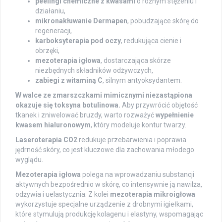
peelingi chemiczne z kwasami
o różnym stężeniu i
działaniu,
mikronakłuwanie Dermapen
, pobudzające skórę do
regeneracji,
karboksyterapia pod oczy
, redukująca cienie i
obrzęki,
mezoterapia igłowa
, dostarczająca skórze
niezbędnych składników odżywczych,
zabiegi z witaminą C
, silnym antyoksydantem.
W walce ze zmarszczkami mimicznymi niezastąpiona
okazuje się toksyna botulinowa.
Aby przywrócić objętość
tkanek i zniwelować bruzdy, warto rozważyć
wypełnienie
kwasem hialuronowym
, który modeluje kontur twarzy.
Laseroterapia CO2
redukuje przebarwienia i poprawia
jędrność skóry, co jest kluczowe dla zachowania młodego
wyglądu.
Mezoterapia igłowa
polega na wprowadzaniu substancji
aktywnych bezpośrednio w skórę, co intensywnie ją nawilża,
odżywia i uelastycznia. Z kolei
mezoterapia mikroigłowa
wykorzystuje specjalne urządzenie z drobnymi igiełkami,
które stymulują produkcję kolagenu i elastyny, wspomagając