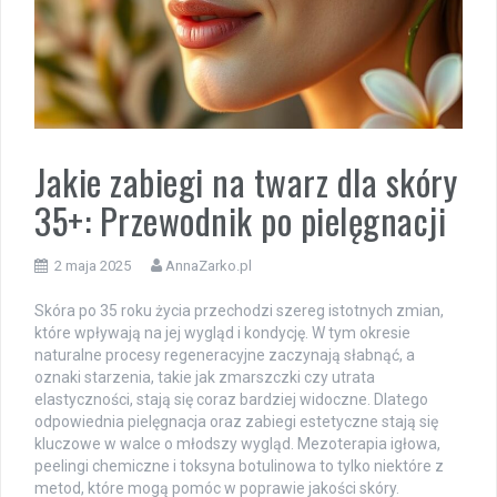
Jakie zabiegi na twarz dla skóry
35+: Przewodnik po pielęgnacji
2 maja 2025
AnnaZarko.pl
Skóra po 35 roku życia przechodzi szereg istotnych zmian,
które wpływają na jej wygląd i kondycję. W tym okresie
naturalne procesy regeneracyjne zaczynają słabnąć, a
oznaki starzenia, takie jak zmarszczki czy utrata
elastyczności, stają się coraz bardziej widoczne. Dlatego
odpowiednia pielęgnacja oraz zabiegi estetyczne stają się
kluczowe w walce o młodszy wygląd. Mezoterapia igłowa,
peelingi chemiczne i toksyna botulinowa to tylko niektóre z
metod, które mogą pomóc w poprawie jakości skóry.