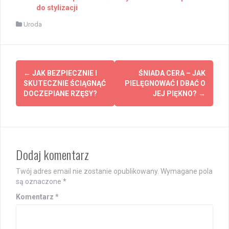
do stylizacji
Uroda
Post
←
JAK BEZPIECZNIE I
ŚNIADA CERA – JAK
navigation
SKUTECZNIE ŚCIĄGNĄĆ
PIELĘGNOWAĆ I DBAĆ O
DOCZEPIANE RZĘSY?
JEJ PIĘKNO?
→
Dodaj komentarz
Twój adres email nie zostanie opublikowany.
Wymagane pola
są oznaczone
*
Komentarz
*