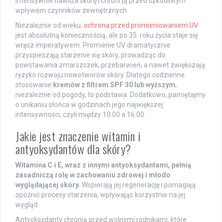
intensywnie nawilża skórę i chroni ją przed szkodliwym
wpływem czynników zewnętrznych.
Niezależnie od wieku,
ochrona przed promieniowaniem UV
jest absolutną koniecznością, ale po 35. roku życia staje się
wręcz imperatywem. Promienie UV dramatycznie
przyspieszają starzenie się skóry, prowadząc do
powstawania zmarszczek, przebarwień, a nawet zwiększają
ryzyko rozwoju nowotworów skóry. Dlatego codzienne
stosowanie
kremów z filtrem SPF 30 lub wyższym
,
niezależnie od pogody, to podstawa. Dodatkowo, pamiętajmy
o unikaniu słońca w godzinach jego największej
intensywności, czyli między 10:00 a 16:00.
Jakie jest znaczenie witamin i
antyoksydantów dla skóry?
Witamina C i E, wraz z innymi antyoksydantami, pełnią
zasadniczą rolę w zachowaniu zdrowej i młodo
wyglądającej skóry.
Wspierają jej regenerację i pomagają
opóźnić procesy starzenia, wpływając korzystnie na jej
wygląd.
Antyoksydanty chronią przed wolnymi rodnikami, które