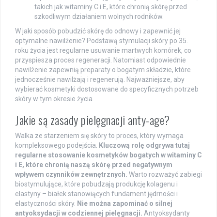
takich jak witaminy C i E, które chronią skórę przed
szkodliwym działaniem wolnych rodników.
W jaki sposób pobudzić skórę do odnowy i zapewnić jej
optymalne nawilżenie? Podstawą stymulacji skóry po 35.
roku życia jest regularne usuwanie martwych komórek, co
przyspiesza proces regeneracji. Natomiast odpowiednie
nawilżenie zapewnią preparaty o bogatym składzie, które
jednocześnie nawilżają i regenerują. Najważniejsze, aby
wybierać kosmetyki dostosowane do specyficznych potrzeb
skóry w tym okresie życia.
Jakie są zasady pielęgnacji anty-age?
Walka ze starzeniem się skóry to proces, który wymaga
kompleksowego podejścia.
Kluczową rolę odgrywa tutaj
regularne stosowanie kosmetyków bogatych w witaminy C
i E, które chronią naszą skórę przed negatywnym
wpływem czynników zewnętrznych.
Warto rozważyć zabiegi
biostymulujące, które pobudzają produkcję kolagenu i
elastyny – białek stanowiących fundament jędrności i
elastyczności skóry.
Nie można zapominać o silnej
antyoksydacji w codziennej pielęgnacji.
Antyoksydanty