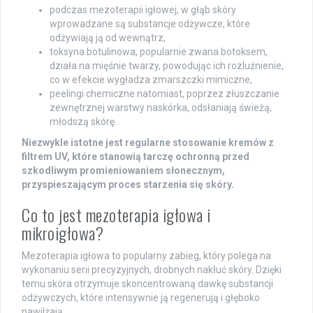
podczas mezoterapii igłowej, w głąb skóry
wprowadzane są substancje odżywcze, które
odżywiają ją od wewnątrz,
toksyna botulinowa, popularnie zwana botoksem,
działa na mięśnie twarzy, powodując ich rozluźnienie,
co w efekcie wygładza zmarszczki mimiczne,
peelingi chemiczne natomiast, poprzez złuszczanie
zewnętrznej warstwy naskórka, odsłaniają świeżą,
młodszą skórę.
Niezwykle istotne jest regularne stosowanie kremów z
filtrem UV, które stanowią tarczę ochronną przed
szkodliwym promieniowaniem słonecznym,
przyspieszającym proces starzenia się skóry.
Co to jest mezoterapia igłowa i
mikroigłowa?
Mezoterapia igłowa to popularny zabieg, który polega na
wykonaniu serii precyzyjnych, drobnych nakłuć skóry. Dzięki
temu skóra otrzymuje skoncentrowaną dawkę substancji
odżywczych, które intensywnie ją regenerują i głęboko
nawilżają.