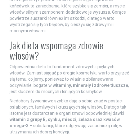
końcówek to zaniedbanie, które szybko się zemści, a mycie
włosów silnym szamponem dodatkowo je wysusza. Gorące
powietrze suszarki również im szkodzi, dlatego warto
wystrzegać się tych błędów, by cieszyć się zdrowymi i
mocnymi włosami.
Jak dieta wspomaga zdrowie
włosów?
Odpowiednia dieta to fundament zdrowych i pięknych
włosów. Zamiast sięgać po drogie kosmetyki, warto przyjrzeć
się temu, co jemy, ponieważ to właśnie zbilansowane
odżywianie, bogate w
witaminy, minerały i zdrowe tłuszcze
,
jest kluczem do mocnych i lśniących kosmyków.
Niedobory żywieniowe szybko dają o sobie znać w postaci
osłabionych, łamliwych i kruszących się włosów. Dlatego tak
istotne jest dostarczanie organizmowi odpowiedniej dawki
witamin z grupy B, cynku, miedzi, żelaza oraz kwasów
omega-3
– substancji, które odgrywają zasadniczą rolę w
utrzymaniu ich dobrej kondycji.