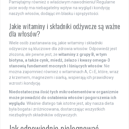
Pamiętajmy również o właściwym nawodnieniu! Regularne
picie wody ma niebagatelny wpływ na wygląd i kondycję
naszych włosów, dodając im blasku i sprężystości.
Jakie witaminy i składniki odżywcze są ważne
dla włosów?
Wiele osób zastanawia się, jakie witaminy i składniki
odżywcze są kluczowe dla zdrowia włosów. Odpowiedź jest
złożona, ale pewne jest, że
witaminy z grupy B, w tym
biotyna, a także cynk, miedź, żelazo i kwasy omega-3
stanowią fundament mocnych i lśniących włosów
. Nie
można zapomnieć również o witaminach A, C i E, które, wraz
z krzemem, magnezem i siarką, wspierają ich prawidłowy
wzrost i kondycję.
Niedostateczna ilość tych mikroelementów w organizmie
może prowadzić do osłabienia włosów i pogorszenia ich
wyglądu
. Właśnie dlatego tak istotne jest, aby nasza dieta
była bogata i zróżnicowana, dostarczając wszystkich
niezbędnych składników odżywczych.
Jak odpowiednio pielęgnować