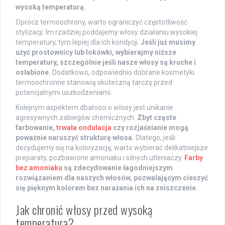
wysoką temperaturą.
Oprócz termoochrony, warto ograniczyć częstotliwość
stylizacji. Im rzadziej poddajemy włosy działaniu wysokiej
temperatury, tym lepiej dla ich kondycji.
Jeśli już musimy
użyć prostownicy lub lokówki, wybierajmy niższe
temperatury, szczególnie jeśli nasze włosy są kruche i
osłabione.
Dodatkowo, odpowiednio dobrane kosmetyki
termoochronne stanowią skuteczną tarczę przed
potencjalnymi uszkodzeniami.
Kolejnym aspektem dbałości o włosy jest unikanie
agresywnych zabiegów chemicznych.
Zbyt częste
farbowanie,
trwała ondulacja
czy rozjaśnianie mogą
poważnie naruszyć strukturę włosa.
Dlatego, jeśli
decydujemy się na koloryzację, warto wybierać delikatniejsze
preparaty, pozbawione amoniaku i silnych utleniaczy.
Farby
bez amoniaku
są zdecydowanie łagodniejszym
rozwiązaniem dla naszych włosów, pozwalającym cieszyć
się pięknym kolorem bez narażania ich na zniszczenie.
Jak chronić włosy przed wysoką
temperaturą?