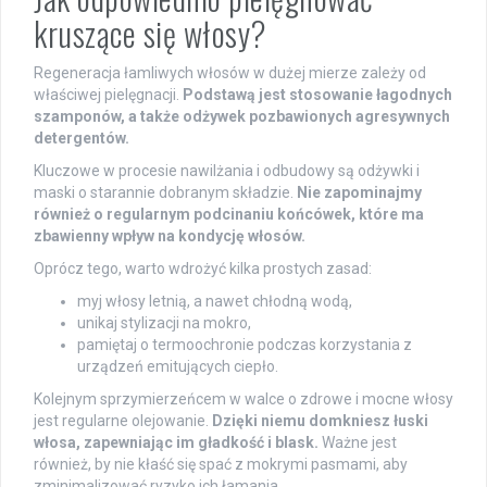
kruszące się włosy?
Regeneracja łamliwych włosów w dużej mierze zależy od
właściwej pielęgnacji.
Podstawą jest stosowanie łagodnych
szamponów, a także odżywek pozbawionych agresywnych
detergentów.
Kluczowe w procesie nawilżania i odbudowy są odżywki i
maski o starannie dobranym składzie.
Nie zapominajmy
również o regularnym podcinaniu końcówek, które ma
zbawienny wpływ na kondycję włosów.
Oprócz tego, warto wdrożyć kilka prostych zasad:
myj włosy letnią, a nawet chłodną wodą,
unikaj stylizacji na mokro,
pamiętaj o termoochronie podczas korzystania z
urządzeń emitujących ciepło.
Kolejnym sprzymierzeńcem w walce o zdrowe i mocne włosy
jest regularne olejowanie.
Dzięki niemu domkniesz łuski
włosa, zapewniając im gładkość i blask.
Ważne jest
również, by nie kłaść się spać z mokrymi pasmami, aby
zminimalizować ryzyko ich łamania.