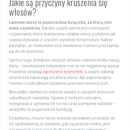
Jakie są przyczyny kruszenia się
włosów?
Łamliwe włosy to powszechna bolączka, za którą stoi
wiele czynników.
Bardzo często winne jest intensywne
rozjaśnianie, które drastycznie osłabia włosy, podobnie jak
częsta stylizacja z użyciem wysokiej temperatury. Należy
pamiętać, że niedostateczne nawilżenie również przyczynia
się do ich kruchości.
Oprócz tego, kondycja naszych włosów odzwierciedla naszą
dietę – niewłaściwe odżywianie ma na nie negatywny wpływ.
Podobnie działają
agresywne kosmetyki
, a częste zabiegi
chemiczne naruszają strukturę włosa. Nie zapominajmy
również o szkodliwym działaniu promieni słonecznych.
Nierzadko, łamliwość włosów wynika z naszych własnych,
szkodliwych nawyków. Spanie z mokrymi włosami,
rezygnacja z upinania ich na noc oraz pomijanie odżywki –
wszystko to pogarsza ich kondycję.
Dodatkowo, mocne tarcie włosów ręcznikiem prowadzi do
ich uszkodzenia, a czesanie, gdy są jeszcze mokre, jest
szczególnie ryzykowne. Brak regularnego olejowania