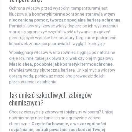
Ochrona włosów przed wysokimi temperaturami jest
kluczowa, a
kosmetyki termoochronne stanowią w tym
nieocenioną pomoc, tworząc specjalną barierę ochronną
.
Pamiętaj, aby stylizować włosy dopiero po ich wysuszeniu i
staraj się ograniczyć częstotliwość używania urządzeń
generujących wysokie temperatury. Regularne podcinanie
końcówek znacząco poprawia ich wygląd i kondycję.
W pielęgnacji włosów warto również sięgnąć po naturalne
oleje roślinne, takie jak oliwa z oliwek czy olej migdałowy.
Masło shea, podobnie jak kosmetyki termoochronne,
również tworzy skuteczną barierę
. Unikaj mycia włosów
gorącą wodą, ponieważ może ona prowadzić do ich
przesuszenia i osłabienia.
Jak unikać szkodliwych zabiegów
chemicznych?
Chcesz cieszyć się zdrowymi i pięknymi włosami? Unikaj
nadmiernego narażania ich na agresywne zabiegi
chemiczne.
Częste farbowanie, a w szczególności
rozjaśnianie, potrafi poważnie zaszkodzić Twojej