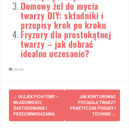
Domowy żel do mycia
twarzy DIY: składniki i
przepisy krok po kroku
Fryzury dla prostokątnej
twarzy – jak dobrać
idealne uczesanie?
Uroda
Post
←
OLEJEK PICHTOWY –
JAK KONTUROWAĆ
navigation
WŁAŚCIWOŚCI,
POCIĄGŁĄ TWARZ?
ZASTOSOWANIE I
PRAKTYCZNE PORADY I
PRZECIWWSKAZANIA
TECHNIKI
→