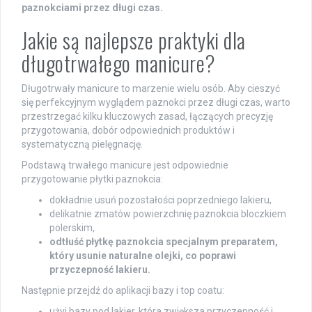
paznokciami przez długi czas.
Jakie są najlepsze praktyki dla
długotrwałego manicure?
Długotrwały manicure to marzenie wielu osób. Aby cieszyć
się perfekcyjnym wyglądem paznokci przez długi czas, warto
przestrzegać kilku kluczowych zasad, łączących precyzję
przygotowania, dobór odpowiednich produktów i
systematyczną pielęgnację.
Podstawą trwałego manicure jest odpowiednie
przygotowanie płytki paznokcia:
dokładnie usuń pozostałości poprzedniego lakieru,
delikatnie zmatów powierzchnię paznokcia bloczkiem
polerskim,
odtłuść płytkę paznokcia specjalnym preparatem,
który usunie naturalne olejki, co poprawi
przyczepność lakieru.
Następnie przejdź do aplikacji bazy i top coatu:
użyj bazy pod lakier, która zwiększa przyczepność i