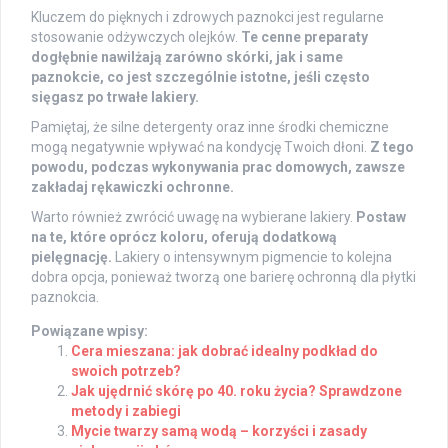
Kluczem do pięknych i zdrowych paznokci jest regularne
stosowanie odżywczych olejków.
Te cenne preparaty
dogłębnie nawilżają zarówno skórki, jak i same
paznokcie, co jest szczególnie istotne, jeśli często
sięgasz po trwałe lakiery.
Pamiętaj, że silne detergenty oraz inne środki chemiczne
mogą negatywnie wpływać na kondycję Twoich dłoni.
Z tego
powodu, podczas wykonywania prac domowych, zawsze
zakładaj rękawiczki ochronne.
Warto również zwrócić uwagę na wybierane lakiery.
Postaw
na te, które oprócz koloru, oferują dodatkową
pielęgnację.
Lakiery o intensywnym pigmencie to kolejna
dobra opcja, ponieważ tworzą one barierę ochronną dla płytki
paznokcia.
Powiązane wpisy:
Cera mieszana: jak dobrać idealny podkład do
swoich potrzeb?
Jak ujędrnić skórę po 40. roku życia? Sprawdzone
metody i zabiegi
Mycie twarzy samą wodą – korzyści i zasady