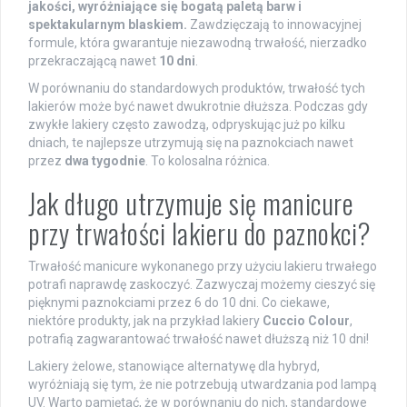
jakości, wyróżniające się bogatą paletą barw i
spektakularnym blaskiem.
Zawdzięczają to innowacyjnej
formule, która gwarantuje niezawodną trwałość, nierzadko
przekraczającą nawet
10 dni
.
W porównaniu do standardowych produktów, trwałość tych
lakierów może być nawet dwukrotnie dłuższa. Podczas gdy
zwykłe lakiery często zawodzą, odpryskując już po kilku
dniach, te najlepsze utrzymują się na paznokciach nawet
przez
dwa tygodnie
. To kolosalna różnica.
Jak długo utrzymuje się manicure
przy trwałości lakieru do paznokci?
Trwałość manicure wykonanego przy użyciu lakieru trwałego
potrafi naprawdę zaskoczyć. Zazwyczaj możemy cieszyć się
pięknymi paznokciami przez 6 do 10 dni. Co ciekawe,
niektóre produkty, jak na przykład lakiery
Cuccio Colour
,
potrafią zagwarantować trwałość nawet dłuższą niż 10 dni!
Lakiery żelowe, stanowiące alternatywę dla hybryd,
wyróżniają się tym, że nie potrzebują utwardzania pod lampą
UV. Warto pamiętać, że w porównaniu do nich, standardowe