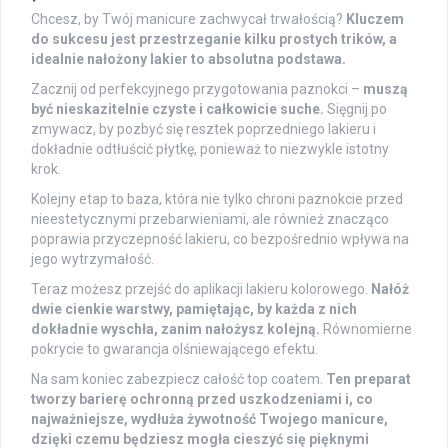
Chcesz, by Twój manicure zachwycał trwałością?
Kluczem
do sukcesu jest przestrzeganie kilku prostych trików, a
idealnie nałożony lakier to absolutna podstawa.
Zacznij od perfekcyjnego przygotowania paznokci –
muszą
być nieskazitelnie czyste i całkowicie suche.
Sięgnij po
zmywacz, by pozbyć się resztek poprzedniego lakieru i
dokładnie odtłuścić płytkę, ponieważ to niezwykle istotny
krok.
Kolejny etap to baza, która nie tylko chroni paznokcie przed
nieestetycznymi przebarwieniami, ale również znacząco
poprawia przyczepność lakieru, co bezpośrednio wpływa na
jego wytrzymałość.
Teraz możesz przejść do aplikacji lakieru kolorowego.
Nałóż
dwie cienkie warstwy, pamiętając, by każda z nich
dokładnie wyschła, zanim nałożysz kolejną.
Równomierne
pokrycie to gwarancja olśniewającego efektu.
Na sam koniec zabezpiecz całość top coatem.
Ten preparat
tworzy barierę ochronną przed uszkodzeniami i, co
najważniejsze, wydłuża żywotność Twojego manicure,
dzięki czemu będziesz mogła cieszyć się pięknymi