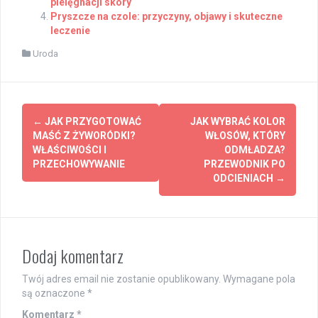
pielęgnacji skóry
Pryszcze na czole: przyczyny, objawy i skuteczne
leczenie
Uroda
Post
←
JAK PRZYGOTOWAĆ
JAK WYBRAĆ KOLOR
navigation
MAŚĆ Z ŻYWORÓDKI?
WŁOSÓW, KTÓRY
WŁAŚCIWOŚCI I
ODMŁADZA?
PRZECHOWYWANIE
PRZEWODNIK PO
ODCIENIACH
→
Dodaj komentarz
Twój adres email nie zostanie opublikowany.
Wymagane pola
są oznaczone
*
Komentarz
*