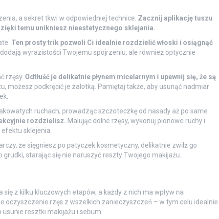
enia, a sekret tkwi w odpowiedniej technice.
Zacznij aplikację tuszu
zięki temu unikniesz nieestetycznego sklejania.
ate.
Ten prosty trik pozwoli Ci idealnie rozdzielić włoski i osiągnąć
 dodają wyrazistości Twojemu spojrzeniu, ale również optycznie
ć rzęsy.
Odtłuść je delikatnie płynem micelarnym i upewnij się, że są
tu, możesz podkręcić je zalotką. Pamiętaj także, aby usunąć nadmiar
ek.
gzakowatych ruchach, prowadząc szczoteczkę od nasady aż po same
ekcyjnie rozdzielisz.
Malując dolne rzęsy, wykonuj pionowe ruchy i
efektu sklejenia.
czy, że sięgniesz po patyczek kosmetyczny, delikatnie zwilż go
 grudki, starając się nie naruszyć reszty Twojego makijażu.
 się z kilku kluczowych etapów, a każdy z nich ma wpływ na
e oczyszczenie rzęs z wszelkich zanieczyszczeń – w tym celu idealnie
b usunie resztki makijażu i sebum.