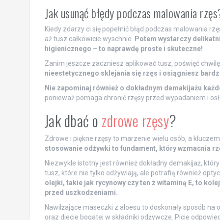
Jak usunąć błędy podczas malowania rzęs
Kiedy zdarzy ci się popełnić błąd podczas malowania rzęs
aż tusz całkowicie wyschnie.
Potem wystarczy delikatn
higienicznego – to naprawdę proste i skuteczne!
Zanim jeszcze zaczniesz aplikować tusz, poświęć chwilę
nieestetycznego sklejania się rzęs i osiągniesz bardzi
Nie zapominaj również o dokładnym demakijażu każd
ponieważ pomaga chronić rzęsy przed wypadaniem i osłab
Jak dbać o
zdrowe rzęsy
?
Zdrowe i piękne rzęsy to marzenie wielu osób, a kluczem 
stosowanie odżywki to fundament, który wzmacnia rzę
Niezwykle istotny jest również dokładny demakijaż, któr
tusz, które nie tylko odżywiają, ale potrafią również opt
olejki, takie jak rycynowy czy ten z witaminą E, to ko
przed uszkodzeniami.
Nawilżające maseczki z aloesu to doskonały sposób na 
oraz diecie bogatej w składniki odżywcze. Picie odpowie