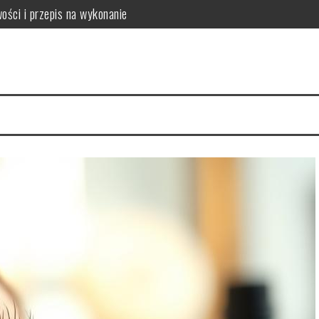
ości i przepis na wykonanie
mowych warunkach?
kuteczność w pielęgnacji skóry
tylizacja
enie dla zdrowia jamy ustnej, zębów i przyzębia
anie i bezpieczeństwo