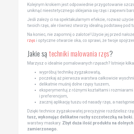
Kolejnym krokiem jest odpowiednie przygotowanie szczot
uniknąć nieestetycznego sklejania się rzęs i zapewni bard
Jeśli zależy ci na spektakularnym efekcie, rozważ użycie
twoich rzęs, ale również stworzy idealną podstawę pod 
Na koniec, nie zapomnij o zalotce! Użycie jej przed nało
rzęs
i optyczne otwarcie oka, co sprawi, że twoje spojrzen
Jakie są
techniki malowania rzęs
?
Marzysz o idealnie pomalowanych rzęsach? Istnieje kilka 
wypróbuj technikę zygzakowatą,
poczekaj aż pierwsza warstwa całkowicie wyschnie,
delikatnie muśnij dolne rzęsy tuszem,
eksperymentuj z różnymi kształtami i rozmiarami 
i preferencjom,
zacznij aplikację tuszu od nasady rzęs, a następn
Dzięki technice zygzakowatej precyzyjnie rozdzielisz rzęs
tusz, wykonując delikatne ruchy szczoteczką na boki.
warstwy maskary.
Zbyt duża ilość produktu na dolnych
zamierzonego.