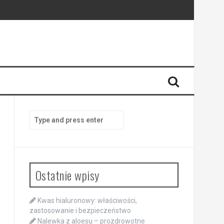
Search
for:
Ostatnie wpisy
Kwas hialuronowy: właściwości,
zastosowanie i bezpieczeństwo
Nalewka z aloesu – prozdrowotne