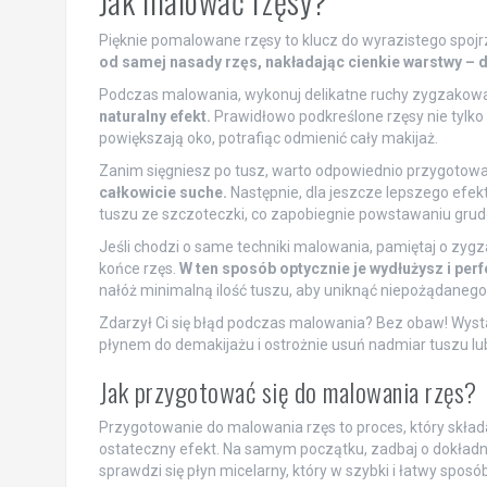
Jak malować rzęsy?
Pięknie pomalowane rzęsy to klucz do wyrazistego spojrz
od samej nasady rzęs, nakładając cienkie warstwy – d
Podczas malowania, wykonuj delikatne ruchy zygzakow
naturalny efekt.
Prawidłowo podkreślone rzęsy nie tylko
powiększają oko, potrafiąc odmienić cały makijaż.
Zanim sięgniesz po tusz, warto odpowiednio przygotowa
całkowicie suche.
Następnie, dla jeszcze lepszego efek
tuszu ze szczoteczki, co zapobiegnie powstawaniu grud
Jeśli chodzi o same techniki malowania, pamiętaj o zy
końce rzęs.
W ten sposób optycznie je wydłużysz i perf
nałóż minimalną ilość tuszu, aby uniknąć niepożądanego 
Zdarzył Ci się błąd podczas malowania? Bez obaw! Wystar
płynem do demakijażu i ostrożnie usuń nadmiar tuszu lub
Jak przygotować się do malowania rzęs?
Przygotowanie do malowania rzęs to proces, który składa
ostateczny efekt. Na samym początku, zadbaj o dokładn
sprawdzi się płyn micelarny, który w szybki i łatwy sposó