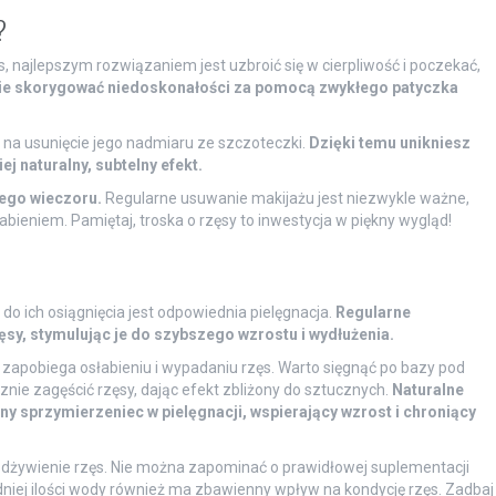
?
, najlepszym rozwiązaniem jest uzbroić się w cierpliwość i poczekać,
ie skorygować niedoskonałości za pomocą zwykłego patyczka
 na usunięcie jego nadmiaru ze szczoteczki.
Dzięki temu unikniesz
ej naturalny, subtelny efekt.
ego wieczoru.
Regularne usuwanie makijażu jest niezwykle ważne,
ieniem. Pamiętaj, troska o rzęsy to inwestycja w piękny wygląd!
do ich osiągnięcia jest odpowiednia pielęgnacja.
Regularne
sy, stymulując je do szybszego wzrostu i wydłużenia.
y zapobiega osłabieniu i wypadaniu rzęs. Warto sięgnąć po bazy pod
ycznie zagęścić rzęsy, dając efekt zbliżony do sztucznych.
Naturalne
lejny sprzymierzeniec w pielęgnacji, wspierający wzrost i chroniący
odżywienie rzęs. Nie można zapominać o prawidłowej suplementacji
dniej ilości wody również ma zbawienny wpływ na kondycję rzęs. Zadbaj