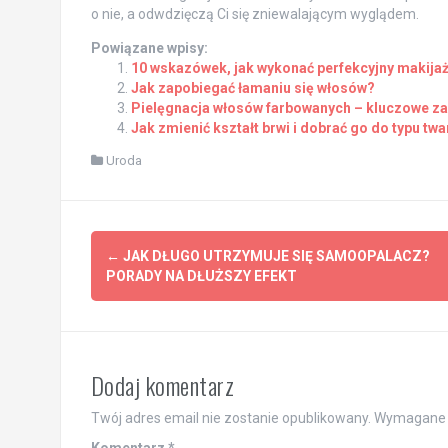
o nie, a odwdzięczą Ci się zniewalającym wyglądem.
Powiązane wpisy:
10 wskazówek, jak wykonać perfekcyjny makija
Jak zapobiegać łamaniu się włosów?
Pielęgnacja włosów farbowanych – kluczowe za
Jak zmienić kształt brwi i dobrać go do typu tw
Uroda
Post
←
JAK DŁUGO UTRZYMUJE SIĘ SAMOOPALACZ?
navigation
PORADY NA DŁUŻSZY EFEKT
Dodaj komentarz
Twój adres email nie zostanie opublikowany.
Wymagane 
Komentarz
*