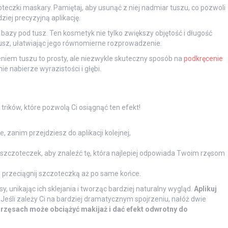
eczki maskary. Pamiętaj, aby usunąć z niej nadmiar tuszu, co pozwoli
ziej precyzyjną aplikację.
 bazy pod tusz. Ten kosmetyk nie tylko zwiększy objętość i długość
tusz, ułatwiając jego równomierne rozprowadzenie.
żeniem tuszu to prosty, ale niezwykle skuteczny sposób na
podkręcenie
ie nabierze wyrazistości i głębi.
trików, które pozwolą Ci osiągnąć ten efekt!
 zanim przejdziesz do aplikacji kolejnej,
szczoteczek, aby znaleźć tę, która najlepiej odpowiada Twoim rzęsom
ie przeciągnij szczoteczką aż po same końce.
y, unikając ich sklejania i tworząc bardziej naturalny wygląd.
Aplikuj
Jeśli zależy Ci na bardziej dramatycznym spojrzeniu, nałóż dwie
 rzęsach może obciążyć makijaż i dać efekt odwrotny do