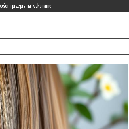
ości i przepis na wykonanie
mowych warunkach?
kuteczność w pielęgnacji skóry
tylizacja
enie dla zdrowia jamy ustnej, zębów i przyzębia
anie i bezpieczeństwo