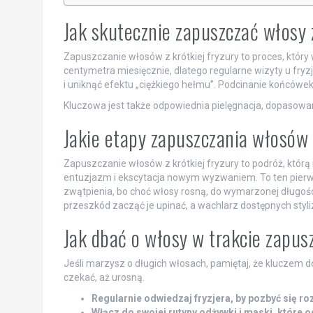
Jak skutecznie zapuszczać włosy 
Zapuszczanie włosów z krótkiej fryzury to proces, któr
centymetra miesięcznie, dlatego regularne wizyty u fry
i uniknąć efektu „ciężkiego hełmu”. Podcinanie końców
Kluczowa jest także odpowiednia pielęgnacja, dopasowan
Jakie etapy zapuszczania włosów
Zapuszczanie włosów z krótkiej fryzury to podróż, któr
entuzjazm i ekscytacja nowym wyzwaniem. To ten pierwsz
zwątpienia, bo choć włosy rosną, do wymarzonej długoś
przeszkód zacząć je upinać, a wachlarz dostępnych styliz
Jak dbać o włosy w trakcie zapus
Jeśli marzysz o długich włosach, pamiętaj, że kluczem d
czekać, aż urosną.
Regularnie odwiedzaj fryzjera, by pozbyć się 
Włącz do swojej rutyny odżywki i maski, które