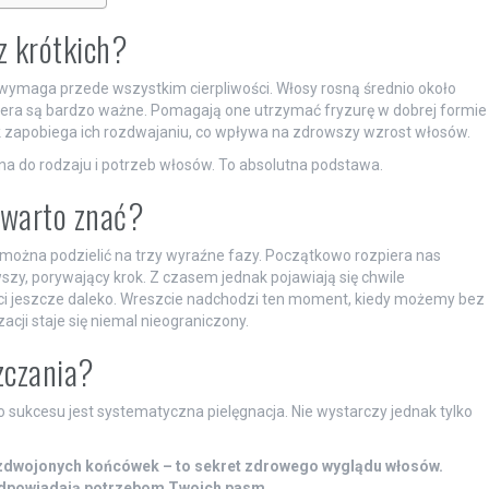
z krótkich?
y wymaga przede wszystkim cierpliwości. Włosy rosną średnio około
zjera są bardzo ważne. Pomagają one utrzymać fryzurę w dobrej formie
ek zapobiega ich rozdwajaniu, co wpływa na zdrowszy wzrost włosów.
a do rodzaju i potrzeb włosów. To absolutna podstawa.
 warto znać?
ą można podzielić na trzy wyraźne fazy. Początkowo rozpiera nas
y, porywający krok. Z czasem jednak pojawiają się chwile
ci jeszcze daleko. Wreszcie nadchodzi ten moment, kiedy możemy bez
acji staje się niemal nieograniczony.
zczania?
o sukcesu jest systematyczna pielęgnacja. Nie wystarczy jednak tylko
rozdwojonych końcówek – to sekret zdrowego wyglądu włosów.
 odpowiadają potrzebom Twoich pasm.