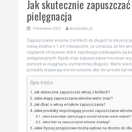
Jak skutecznie zapuszczać
pielęgnacja
19 kwietnia 2025
AnnaZarko.pl
Zapuszczanie włosów z krótkich do długich to złożony pr
rosną średnio o 1 cm miesięcznie, co oznacza, że ten ambi
regularne strzyżenie, które zapobiega rozdwajaniu się 
pielęgnacyjnych. Każdy etap zapuszczania ma swoje wyzw
pomoże w osiągnięciu wymarzonej długości. Warto wiedzie
produkty wspierają wzrost włosów, aby ten proces był nie 
Spis treści
Jak skutecznie zapuszczać włosy z krótkich?
Jakie etapy zapuszczania włosów warto znać?
Jak dbać o włosy w trakcie zapuszczania?
Jakie produkty wspomagają proces zapuszczania włosó
Jakie kosmetyki stymulujące wzrost włosów warto wybrać?
Jakie triki na zapuszczanie włosów działają?
Jakie fryzury przejściowe można wybrać na drodze do dł