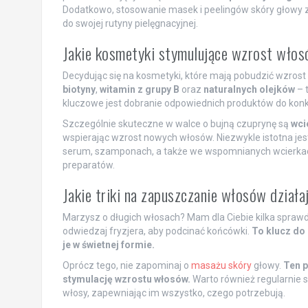
Dodatkowo, stosowanie masek i peelingów skóry głowy z
do swojej rutyny pielęgnacyjnej.
Jakie kosmetyki stymulujące wzrost wło
Decydując się na kosmetyki, które mają pobudzić wzrost w
biotyny
,
witamin z grupy B
oraz
naturalnych olejków
– t
kluczowe jest dobranie odpowiednich produktów do kon
Szczególnie skuteczne w walce o bujną czuprynę są
wci
wspierając wzrost nowych włosów. Niezwykle istotna jes
serum, szamponach, a także we wspomnianych wcierkach
preparatów.
Jakie triki na zapuszczanie włosów działa
Marzysz o długich włosach? Mam dla Ciebie kilka sprawd
odwiedzaj fryzjera, aby podcinać końcówki.
To klucz do
je w świetnej formie.
Oprócz tego, nie zapominaj o
masażu skóry
głowy.
Ten p
stymulację wzrostu włosów.
Warto również regularnie s
włosy, zapewniając im wszystko, czego potrzebują.