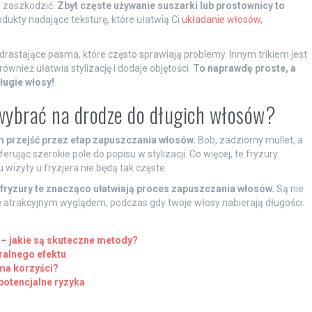
m zaszkodzić.
Zbyt częste używanie suszarki lub prostownicy to
odukty nadające teksturę, które ułatwią Ci
układanie włosów
,
rastające pasma, które często sprawiają problemy. Innym trikiem jest
wnież ułatwia stylizację i dodaje objętości.
To naprawdę proste, a
ługie włosy!
 wybrać na drodze do długich włosów?
m przejść przez etap zapuszczania włosów.
Bob, zadziorny mullet, a
ując szerokie pole do popisu w stylizacji. Co więcej, te fryzury
izyty u fryzjera nie będą tak częste.
fryzury te znacząco ułatwiają proces zapuszczania włosów.
Są nie
 się atrakcyjnym wyglądem, podczas gdy twoje włosy nabierają długości.
– jakie są skuteczne metody?
ralnego efektu
 ma korzyści?
potencjalne ryzyka