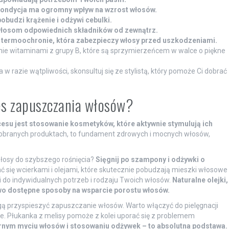
 kondycja ma ogromny wpływ na wzrost włosów.
pobudzi krążenie i odżywi cebulki.
włosom odpowiednich składników od zewnątrz.
j o termoochronie, która zabezpieczy włosy przed uszkodzeniami.
ie witaminami z grupy B, które są sprzymierzeńcem w walce o piękne
 w razie wątpliwości, skonsultuj się ze stylistą, który pomoże Ci dobrać
es zapuszczania włosów?
esu jest stosowanie kosmetyków, które aktywnie stymulują ich
dobranych produktach, to fundament zdrowych i mocnych włosów,
włosy do szybszego rośnięcia?
Sięgnij po szampony i odżywki o
 się wcierkami i olejami, które skutecznie pobudzają mieszki włosowe
do indywidualnych potrzeb i rodzaju Twoich włosów.
Naturalne olejki,
two dostępne sposoby na wsparcie porostu włosów.
ogą przyspieszyć zapuszczanie włosów. Warto włączyć do pielęgnacji
eje. Płukanka z melisy pomoże z kolei uporać się z problemem
rnym myciu włosów i stosowaniu odżywek – to absolutna podstawa.