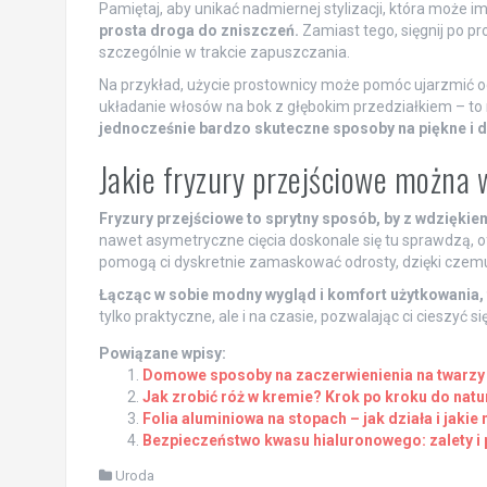
Pamiętaj, aby unikać nadmiernej stylizacji, która może i
prosta droga do zniszczeń.
Zamiast tego, sięgnij po pr
szczególnie w trakcie zapuszczania.
Na przykład, użycie prostownicy może pomóc ujarzmić od
układanie włosów na bok z głębokim przedziałkiem – to ró
jednocześnie bardzo skuteczne sposoby na piękne i d
Jakie fryzury przejściowe można
Fryzury przejściowe to sprytny sposób, by z wdziękie
nawet asymetryczne cięcia doskonale się tu sprawdzą, ofer
pomogą ci dyskretnie zamaskować odrosty, dzięki czemu w
Łącząc w sobie modny wygląd i komfort użytkowania, 
tylko praktyczne, ale i na czasie, pozwalając ci cieszyć
Powiązane wpisy:
Domowe sposoby na zaczerwienienia na twarzy 
Jak zrobić róż w kremie? Krok po kroku do natu
Folia aluminiowa na stopach – jak działa i jakie
Bezpieczeństwo kwasu hialuronowego: zalety i 
Uroda