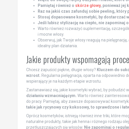
Pamiętaj również o
skórze głowy
, ponieważ jej
Raz na jakiś czas zafunduj sobie peeling, który 
Stosuj dopasowane kosmetyki, by dostarczać 
Jeśli lubisz stylizację na ciepło, nie zapomina
Warto również rozważyć suplementację, szczególn
i mocne włosy.
Obserwuj, jak Twoje włosy reagują na pielęgnację, a
idealny plan działania.
Jakie produkty wspomagają proc
Chcesz zapuścić piękne, długie włosy?
Kluczem do sukc
wzrost.
Regularna pielęgnacja, oparta na odpowiednio 
wspierający je na każdym etapie wzrostu.
Zastanawiasz się, jakie kosmetyki wybrać, by pobudzić 
działaniu wzmacniającym.
Warto również zainteresować
do pracy. Pamiętaj, aby zawsze dopasowywać kosmetyki 
takie jak rycynowy czy kokosowy, to sprawdzone i ła
Oprócz kosmetyków, istnieją również inne triki, które m
naturalne produkty, takie jak henna i różnego rodzaju ol
przetłuszczających się włosów.
Nie zapominaj o regula