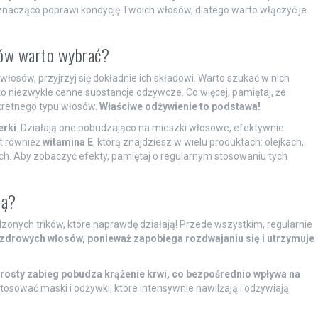
nacząco poprawi kondycję Twoich włosów, dlatego warto włączyć je
sów warto wybrać?
łosów, przyjrzyj się dokładnie ich składowi. Warto szukać w nich
o niezwykle cenne substancje odżywcze. Co więcej, pamiętaj, że
kretnego typu włosów.
Właściwe odżywienie to podstawa!
erki
. Działają one pobudzająco na mieszki włosowe, efektywnie
t również
witamina E
, którą znajdziesz w wielu produktach: olejkach,
. Aby zobaczyć efekty, pamiętaj o regularnym stosowaniu tych
ją?
zonych trików, które naprawdę działają! Przede wszystkim, regularnie
 zdrowych włosów, ponieważ zapobiega rozdwajaniu się i utrzymuje
rosty zabieg pobudza krążenie krwi, co bezpośrednio wpływa na
tosować maski i odżywki, które intensywnie nawilżają i odżywiają