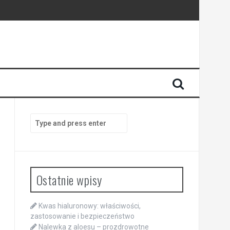
Search
for:
Ostatnie wpisy
Kwas hialuronowy: właściwości,
zastosowanie i bezpieczeństwo
Nalewka z aloesu – prozdrowotne