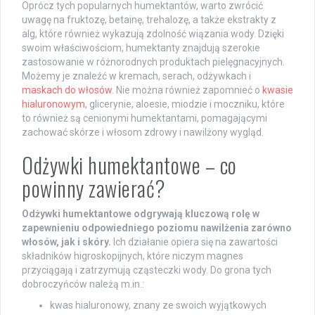
Oprócz tych popularnych humektantów, warto zwrócić
uwagę na fruktozę, betainę, trehalozę, a także ekstrakty z
alg, które również wykazują zdolność wiązania wody. Dzięki
swoim właściwościom, humektanty znajdują szerokie
zastosowanie w różnorodnych produktach pielęgnacyjnych.
Możemy je znaleźć w kremach, serach, odżywkach i
maskach do włosów
. Nie można również zapomnieć o
kwasie
hialuronowym
, glicerynie, aloesie, miodzie i moczniku, które
to również są cenionymi humektantami, pomagającymi
zachować skórze i włosom zdrowy i nawilżony wygląd.
Odżywki humektantowe – co
powinny zawierać?
Odżywki humektantowe odgrywają kluczową rolę w
zapewnieniu odpowiedniego poziomu nawilżenia zarówno
włosów, jak i skóry.
Ich działanie opiera się na zawartości
składników higroskopijnych, które niczym magnes
przyciągają i zatrzymują cząsteczki wody. Do grona tych
dobroczyńców należą m.in.:
kwas hialuronowy, znany ze swoich wyjątkowych