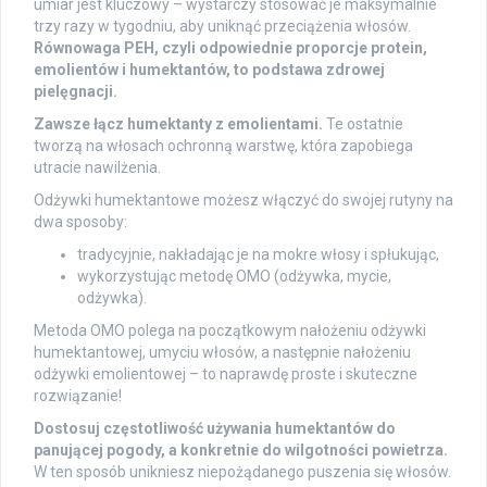
umiar jest kluczowy – wystarczy stosować je maksymalnie
trzy razy w tygodniu, aby uniknąć przeciążenia włosów.
Równowaga PEH, czyli odpowiednie proporcje protein,
emolientów i humektantów, to podstawa zdrowej
pielęgnacji.
Zawsze łącz humektanty z emolientami.
Te ostatnie
tworzą na włosach ochronną warstwę, która zapobiega
utracie nawilżenia.
Odżywki humektantowe możesz włączyć do swojej rutyny na
dwa sposoby:
tradycyjnie, nakładając je na mokre włosy i spłukując,
wykorzystując metodę OMO (odżywka, mycie,
odżywka).
Metoda OMO polega na początkowym nałożeniu odżywki
humektantowej, umyciu włosów, a następnie nałożeniu
odżywki emolientowej – to naprawdę proste i skuteczne
rozwiązanie!
Dostosuj częstotliwość używania humektantów do
panującej pogody, a konkretnie do wilgotności powietrza.
W ten sposób unikniesz niepożądanego puszenia się włosów.