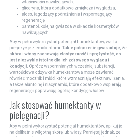
właściwości nawilżających,
gliceryna, która dodatkowo zmiękcza i wygładza,
aloes, łagodzący podrażnienia i wspomagający
regenerację,
pantenol, kolejna gwiazda w składzie kosmetyków
nawilżających.
Aby w pełni wykorzystać potencjał humektantów, warto
połączyć je z emolientami.
Takie połączenie gwarantuje, że
skóra i włosy zachowają elastyczność i sprężystość, co
jest niezwykle istotne dla ich zdrowego wyglądu i
kondycji.
Oprócz wspomnianych wcześniej substancji,
wartościowa odżywka humektantowa może zawierać
również mocznik i miód, które wzmacniają efekt nawilżenia,
a także alantoinę i niacynamid, które dodatkowo wspierają
regenerację i poprawiają ogólną kondycję włosów.
Jak stosować humektanty w
pielęgnacji?
Aby w pełni wykorzystać potencjał humektantów, aplikuj je
na delikatnie wilgotną skórę lub włosy. Pamiętaj jednak, że