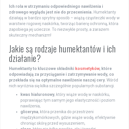
Ich rola w utrzymaniu odpowiedniego nawilżenia i
zdrowego wyglądu jest nie do przecenienia.
Humektanty
działają w bardzo sprytny sposób – wiążą cząsteczki wody w
warstwie rogowej naskórka, tworząc barierę ochronną, która
zapobiega jej ucieczce. To niezwykle prosty, a zarazem
skuteczny mechanizm!
Jakie są rodzaje humektantów i ich
działanie?
Humektanty to kluczowe składniki
kosmetyków
, które
odpowiadają za przyciąganie i zatrzymywanie wody, co
przekłada się na optymalne nawilżenie naszej cery.
Wśród
nich wyróżnia się kilka szczególnie popularnych substancji.
kwas hialuronowy
, który wiąże wodę w naskórku,
poprawiając tym samym jego elastyczność i poziom
nawilżenia,
gliceryna
, która przenika do przestrzeni
międzykomórkowych, gdzie wiąże wodę, efektywnie
chroniąc skórę przed wysuszeniem,
aloes
, który nie tylko nawilża, ale i łagodzi