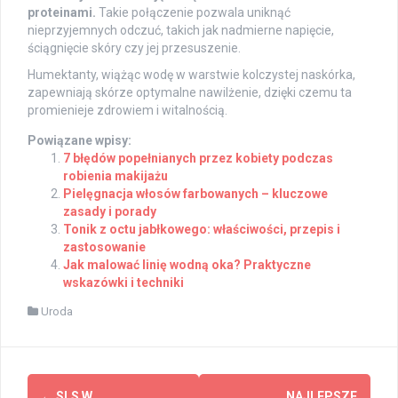
proteinami.
Takie połączenie pozwala uniknąć
nieprzyjemnych odczuć, takich jak nadmierne napięcie,
ściągnięcie skóry czy jej przesuszenie.
Humektanty, wiążąc wodę w warstwie kolczystej naskórka,
zapewniają skórze optymalne nawilżenie, dzięki czemu ta
promienieje zdrowiem i witalnością.
Powiązane wpisy:
7 błędów popełnianych przez kobiety podczas
robienia makijażu
Pielęgnacja włosów farbowanych – kluczowe
zasady i porady
Tonik z octu jabłkowego: właściwości, przepis i
zastosowanie
Jak malować linię wodną oka? Praktyczne
wskazówki i techniki
Uroda
Post
←
SLS W
NAJLEPSZE