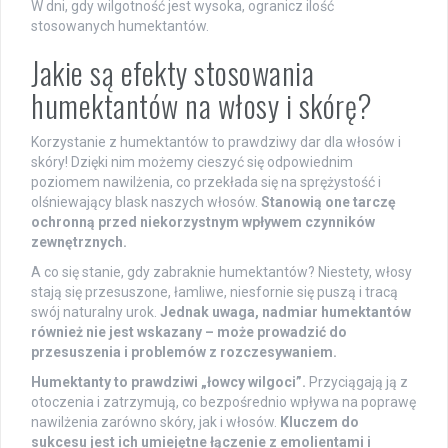
W dni, gdy wilgotność jest wysoka, ogranicz ilość
stosowanych humektantów.
Jakie są efekty stosowania
humektantów na włosy i skórę?
Korzystanie z humektantów to prawdziwy dar dla włosów i
skóry! Dzięki nim możemy cieszyć się odpowiednim
poziomem nawilżenia, co przekłada się na sprężystość i
olśniewający blask naszych włosów.
Stanowią one tarczę
ochronną przed niekorzystnym wpływem czynników
zewnętrznych.
A co się stanie, gdy zabraknie humektantów? Niestety, włosy
stają się przesuszone, łamliwe, niesfornie się puszą i tracą
swój naturalny urok.
Jednak uwaga, nadmiar humektantów
również nie jest wskazany – może prowadzić do
przesuszenia i problemów z rozczesywaniem.
Humektanty to prawdziwi „łowcy wilgoci”.
Przyciągają ją z
otoczenia i zatrzymują, co bezpośrednio wpływa na poprawę
nawilżenia zarówno skóry, jak i włosów.
Kluczem do
sukcesu jest ich umiejętne łączenie z emolientami i