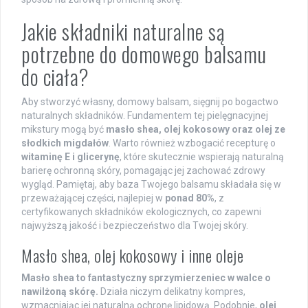
Jakie składniki naturalne są
potrzebne do domowego balsamu
do ciała?
Aby stworzyć własny, domowy balsam, sięgnij po bogactwo
naturalnych składników. Fundamentem tej pielęgnacyjnej
mikstury mogą być
masło shea, olej kokosowy oraz olej ze
słodkich migdałów
. Warto również wzbogacić recepturę o
witaminę E i glicerynę
, które skutecznie wspierają naturalną
barierę ochronną skóry, pomagając jej zachować zdrowy
wygląd. Pamiętaj, aby baza Twojego balsamu składała się w
przeważającej części, najlepiej w
ponad 80%
, z
certyfikowanych składników ekologicznych, co zapewni
najwyższą jakość i bezpieczeństwo dla Twojej skóry.
Masło shea, olej kokosowy i inne oleje
Masło shea to fantastyczny sprzymierzeniec w walce o
nawilżoną skórę.
Działa niczym delikatny kompres,
wzmacniając jej naturalną ochronę lipidową. Podobnie,
olej