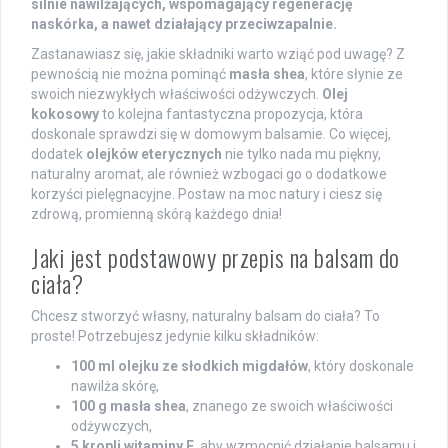
silnie nawilżających, wspomagający regenerację
naskórka, a nawet działający przeciwzapalnie.
Zastanawiasz się, jakie składniki warto wziąć pod uwagę? Z
pewnością nie można pominąć
masła shea
, które słynie ze
swoich niezwykłych właściwości odżywczych.
Olej
kokosowy
to kolejna fantastyczna propozycja, która
doskonale sprawdzi się w domowym balsamie. Co więcej,
dodatek
olejków eterycznych
nie tylko nada mu piękny,
naturalny aromat, ale również wzbogaci go o dodatkowe
korzyści pielęgnacyjne. Postaw na moc natury i ciesz się
zdrową, promienną skórą każdego dnia!
Jaki jest podstawowy przepis na balsam do
ciała?
Chcesz stworzyć własny, naturalny balsam do ciała? To
proste! Potrzebujesz jedynie kilku składników:
100 ml olejku ze słodkich migdałów
, który doskonale
nawilża skórę,
100 g masła shea
, znanego ze swoich właściwości
odżywczych,
5 kropli witaminy E
, aby wzmocnić działanie balsamu i