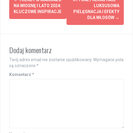
navigation
NA WIOSNĘ I LATO 2024:
LUKSUSOWA
KLUCZOWE INSPIRACJE
PIELĘGNACJA I EFEKTY
DLA WŁOSÓW
→
Dodaj komentarz
Twój adres email nie zostanie opublikowany.
Wymagane pola
są oznaczone
*
Komentarz
*