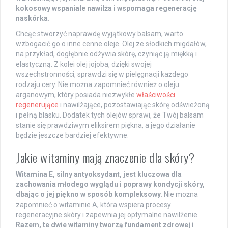
kokosowy wspaniale nawilża i wspomaga regenerację
naskórka.
Chcąc stworzyć naprawdę wyjątkowy balsam, warto
wzbogacić go o inne cenne oleje. Olej ze słodkich migdałów,
na przykład, dogłębnie odżywia skórę, czyniąc ją miękką i
elastyczną. Z kolei olej jojoba, dzięki swojej
wszechstronności, sprawdzi się w pielęgnacji każdego
rodzaju cery. Nie można zapomnieć również o oleju
arganowym, który posiada niezwykłe
właściwości
regenerujące
i nawilżające, pozostawiając skórę odświeżoną
i pełną blasku. Dodatek tych olejów sprawi, że Twój balsam
stanie się prawdziwym eliksirem piękna, a jego działanie
będzie jeszcze bardziej efektywne.
Jakie witaminy mają znaczenie dla skóry?
Witamina E, silny antyoksydant, jest kluczowa dla
zachowania młodego wyglądu i poprawy kondycji skóry,
dbając o jej piękno w sposób kompleksowy.
Nie można
zapomnieć o witaminie A, która wspiera procesy
regeneracyjne skóry i zapewnia jej optymalne nawilżenie.
Razem, te dwie witaminy tworzą fundament zdrowej i