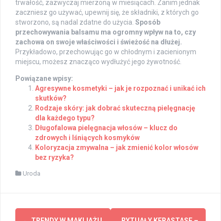
trwałość, zazwyczaj mierzoną w miesiącach. Zanim jednak
zaczniesz go używać, upewnij się, że składniki, z których go
stworzono, są nadal zdatne do użycia.
Sposób
przechowywania balsamu ma ogromny wpływ na to, czy
zachowa on swoje właściwości i świeżość na dłużej.
Przykładowo, przechowując go w chłodnym i zacienionym
miejscu, możesz znacząco wydłużyć jego żywotność.
Powiązane wpisy:
Agresywne kosmetyki – jak je rozpoznać i unikać ich
skutków?
Rodzaje skóry: jak dobrać skuteczną pielęgnację
dla każdego typu?
Długofalowa pielęgnacja włosów – klucz do
zdrowych i lśniących kosmyków
Koloryzacja zmywalna – jak zmienić kolor włosów
bez ryzyka?
Uroda
Post
←
TRENDY W MAKIJAŻU
RYTUAŁY KERASTASE –