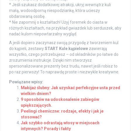
* Jeśli szukasz dodatkowej atrakcji, ukryj wewnątrz kuli
małą, wodoodporną niespodziankę, która ucieszy
obdarowaną osobę.
* Nie zapomnij o kształtach! Użyj foremek do ciasta w
różnych kształtach, na przykład gwiazdek lub serduszek, aby
nadać kulom niepowtarzalny wygląd.
A jeśli dopiero zaczynasz swoją przygodę z tworzeniem kul
do kąpieli, zestawy
START Kule kąpielowe
zawierają
wszystko, czego potrzebujesz – od składników po łatwe do
zrozumienia instrukcje. Dzięki nim stworzysz
spersonalizowane prezenty bez trudu, nawet jeśli robisz to
po raz pierwszy! To naprawdę proste i niezwykle kreatywne.
Powiązane wpisy:
Makijaż ślubny: Jak uzyskać perfekcyjne usta przed
wielkim dniem?
9 sposobów na udoskonalenie zabiegów
upiększających.
Peelingi chemiczne: rodzaje, efekty i jak je
stosować?
Jak szybko odrastają włosy w miejscach
intymnych? Porady i fakty