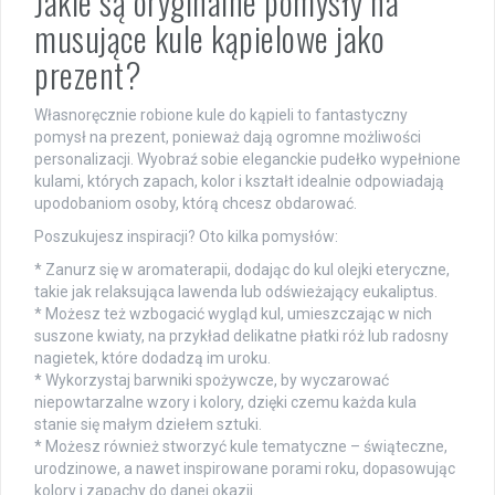
Jakie są oryginalne pomysły na
musujące kule kąpielowe jako
prezent?
Własnoręcznie robione kule do kąpieli to fantastyczny
pomysł na prezent, ponieważ dają ogromne możliwości
personalizacji. Wyobraź sobie eleganckie pudełko wypełnione
kulami, których zapach, kolor i kształt idealnie odpowiadają
upodobaniom osoby, którą chcesz obdarować.
Poszukujesz inspiracji? Oto kilka pomysłów:
* Zanurz się w aromaterapii, dodając do kul olejki eteryczne,
takie jak relaksująca lawenda lub odświeżający eukaliptus.
* Możesz też wzbogacić wygląd kul, umieszczając w nich
suszone kwiaty, na przykład delikatne płatki róż lub radosny
nagietek, które dodadzą im uroku.
* Wykorzystaj barwniki spożywcze, by wyczarować
niepowtarzalne wzory i kolory, dzięki czemu każda kula
stanie się małym dziełem sztuki.
* Możesz również stworzyć kule tematyczne – świąteczne,
urodzinowe, a nawet inspirowane porami roku, dopasowując
kolory i zapachy do danej okazji.