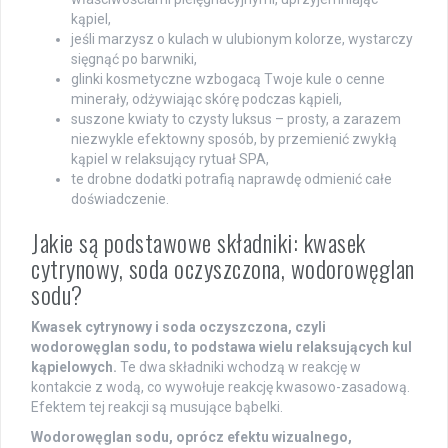
kąpiel,
jeśli marzysz o kulach w ulubionym kolorze, wystarczy
sięgnąć po barwniki,
glinki kosmetyczne wzbogacą Twoje kule o cenne
minerały, odżywiając skórę podczas kąpieli,
suszone kwiaty to czysty luksus – prosty, a zarazem
niezwykle efektowny sposób, by przemienić zwykłą
kąpiel w relaksujący rytuał SPA,
te drobne dodatki potrafią naprawdę odmienić całe
doświadczenie.
Jakie są podstawowe składniki: kwasek
cytrynowy, soda oczyszczona, wodorowęglan
sodu?
Kwasek cytrynowy i soda oczyszczona, czyli
wodorowęglan sodu, to podstawa wielu relaksujących kul
kąpielowych.
Te dwa składniki wchodzą w reakcję w
kontakcie z wodą, co wywołuje reakcję kwasowo-zasadową.
Efektem tej reakcji są musujące bąbelki.
Wodorowęglan sodu, oprócz efektu wizualnego,