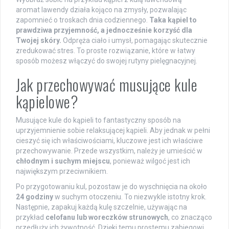
aromat lawendy działa kojąco na zmysły, pozwalając
zapomnieć o troskach dnia codziennego.
Taka kąpiel to
prawdziwa przyjemność, a jednocześnie korzyść dla
Twojej skóry.
Odpręża ciało i umysł, pomagając skutecznie
zredukować stres. To proste rozwiązanie, które w łatwy
sposób możesz włączyć do swojej rutyny pielęgnacyjnej.
Jak przechowywać musujące kule
kąpielowe?
Musujące kule do kąpieli to fantastyczny sposób na
uprzyjemnienie sobie relaksującej kąpieli. Aby jednak w pełni
cieszyć się ich właściwościami, kluczowe jest ich właściwe
przechowywanie. Przede wszystkim, należy je umieścić w
chłodnym i suchym miejscu
, ponieważ wilgoć jest ich
największym przeciwnikiem.
Po przygotowaniu kul, pozostaw je do wyschnięcia na około
24 godziny
w suchym otoczeniu. To niezwykle istotny krok.
Następnie, zapakuj każdą kulę szczelnie, używając na
przykład
celofanu lub woreczków strunowych
, co znacząco
przedłuży ich żywotność. Dzięki temu prostemu zabiegowi,