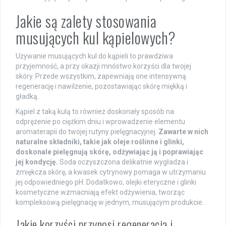
Jakie są zalety stosowania
musujących kul kąpielowych?
Używanie musujących kul do kąpieli to prawdziwa
przyjemność, a przy okazji mnóstwo korzyści dla twojej
skóry. Przede wszystkim, zapewniają one intensywną
regenerację i nawilżenie, pozostawiając skórę miękką i
gładką.
Kąpiel z taką kulą to również doskonały sposób na
odprężenie po ciężkim dniu i wprowadzenie elementu
aromaterapii do twojej rutyny pielęgnacyjnej.
Zawarte w nich
naturalne składniki, takie jak oleje roślinne i glinki,
doskonale pielęgnują skórę, odżywiając ją i poprawiając
jej kondycję.
Soda oczyszczona delikatnie wygładza i
zmiękcza skórę, a kwasek cytrynowy pomaga w utrzymaniu
jej odpowiedniego pH. Dodatkowo, olejki eteryczne i glinki
kosmetyczne wzmacniają efekt odżywienia, tworząc
kompleksową pielęgnację w jednym, musującym produkcie.
Jakie korzyści przynosi regeneracja i