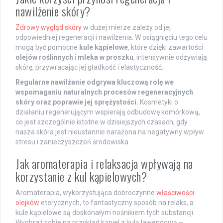
nawilżenie skóry?
Zdrowy wygląd skóry
w dużej mierze zależy od jej
odpowiedniej regeneracji i nawilżenia. W osiągnięciu tego celu
mogą być pomocne
kule kąpielowe
, które dzięki zawartości
olejów roślinnych
i
mleka w proszku
, intensywnie odżywiają
skórę, przywracając jej gładkość i elastyczność.
Regularne nawilżanie odgrywa kluczową rolę we
wspomaganiu naturalnych procesów regeneracyjnych
skóry oraz poprawie jej sprężystości.
Kosmetyki o
działaniu regenerującym wspierają odbudowę komórkową,
co jest szczególnie istotne w dzisiejszych czasach, gdy
nasza skóra jest nieustannie narażona na negatywny wpływ
stresu i zanieczyszczeń środowiska.
Jak aromaterapia i relaksacja wpływają na
korzystanie z kul kąpielowych?
Aromaterapia, wykorzystująca dobroczynne
właściwości
olejków
eterycznych, to fantastyczny sposób na relaks, a
kule kąpielowe są doskonałym nośnikiem tych substancji.
Wyobraź sobie na przykład kąpiel z kulą lawendową –