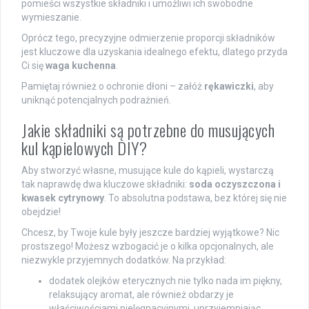
pomieści wszystkie składniki i umożliwi ich swobodne
wymieszanie.
Oprócz tego, precyzyjne odmierzenie proporcji składników
jest kluczowe dla uzyskania idealnego efektu, dlatego przyda
Ci się
waga kuchenna
.
Pamiętaj również o ochronie dłoni – załóż
rękawiczki
, aby
uniknąć potencjalnych podrażnień.
Jakie składniki są potrzebne do musujących
kul kąpielowych DIY?
Aby stworzyć własne, musujące kule do kąpieli, wystarczą
tak naprawdę dwa kluczowe składniki:
soda oczyszczona i
kwasek cytrynowy
. To absolutna podstawa, bez której się nie
obejdzie!
Chcesz, by Twoje kule były jeszcze bardziej wyjątkowe? Nic
prostszego! Możesz wzbogacić je o kilka opcjonalnych, ale
niezwykle przyjemnych dodatków. Na przykład:
dodatek olejków eterycznych nie tylko nada im piękny,
relaksujący aromat, ale również obdarzy je
właściwościami pielęgnacyjnymi, uprzyjemniając