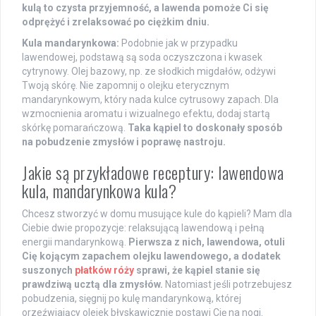
kulą to czysta przyjemność, a lawenda pomoże Ci się
odprężyć i zrelaksować po ciężkim dniu.
Kula mandarynkowa:
Podobnie jak w przypadku
lawendowej, podstawą są soda oczyszczona i kwasek
cytrynowy. Olej bazowy, np. ze słodkich migdałów, odżywi
Twoją skórę. Nie zapomnij o olejku eterycznym
mandarynkowym, który nada kulce cytrusowy zapach. Dla
wzmocnienia aromatu i wizualnego efektu, dodaj startą
skórkę pomarańczową.
Taka kąpiel to doskonały sposób
na pobudzenie zmysłów i poprawę nastroju.
Jakie są przykładowe receptury: lawendowa
kula, mandarynkowa kula?
Chcesz stworzyć w domu musujące kule do kąpieli? Mam dla
Ciebie dwie propozycje: relaksującą lawendową i pełną
energii mandarynkową.
Pierwsza z nich, lawendowa, otuli
Cię kojącym zapachem olejku lawendowego, a dodatek
suszonych
płatków róży
sprawi, że kąpiel stanie się
prawdziwą ucztą dla zmysłów.
Natomiast jeśli potrzebujesz
pobudzenia, sięgnij po kulę mandarynkową, której
orzeźwiający olejek błyskawicznie postawi Cię na nogi.