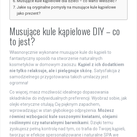
Musujące kule kąpielowe dla dzieci – co warto wiedzieć?
Jakie są oryginalne pomysły na musujące kule kąpielowe
jako prezent?
Musujące kule kąpielowe DIY – co
to jest?
Własnoręcznie wykonane musujące kule do kąpieli to
fantastyczny sposób na stworzenie naturalnych
kosmetyków w domowym zaciszu.
Kąpiel z ich dodatkiem
nie tylko relaksuje, ale i pielęgnuje skórę.
Satysfakcja z
samodzielnego przygotowania takich umilaczy jest
ogromna!
Co więcej, masz możliwość idealnego dopasowania
składników do indywidualnych preferencji. Wyobraź sobie, jak
olejki eteryczne otulają Cię pięknym zapachem,
wprowadzając w stan głębokiego odprężenia.
Możesz
również wzbogacić kule suszonymi kwiatami, olejami
roślinnymi czy naturalnymi barwnikami.
Dzięki temu
zyskujesz pełną kontrolę nad tym, co trafia do Twojej kąpieli,
tworząc w efekcie spersonalizowane i naturalne SPA we