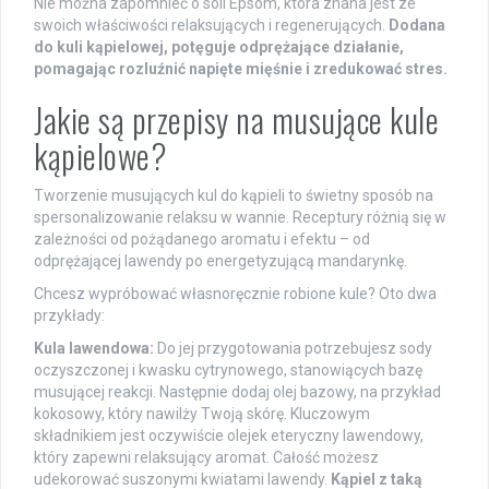
Nie można zapomnieć o soli Epsom, która znana jest ze
swoich właściwości relaksujących i regenerujących.
Dodana
do kuli kąpielowej, potęguje odprężające działanie,
pomagając rozluźnić napięte mięśnie i zredukować stres.
Jakie są przepisy na musujące kule
kąpielowe?
Tworzenie musujących kul do kąpieli to świetny sposób na
spersonalizowanie relaksu w wannie. Receptury różnią się w
zależności od pożądanego aromatu i efektu – od
odprężającej lawendy po energetyzującą mandarynkę.
Chcesz wypróbować własnoręcznie robione kule? Oto dwa
przykłady:
Kula lawendowa:
Do jej przygotowania potrzebujesz sody
oczyszczonej i kwasku cytrynowego, stanowiących bazę
musującej reakcji. Następnie dodaj olej bazowy, na przykład
kokosowy, który nawilży Twoją skórę. Kluczowym
składnikiem jest oczywiście olejek eteryczny lawendowy,
który zapewni relaksujący aromat. Całość możesz
udekorować suszonymi kwiatami lawendy.
Kąpiel z taką