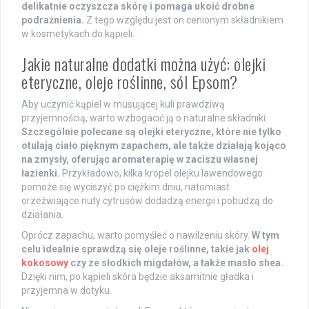
delikatnie oczyszcza skórę i pomaga ukoić drobne
podrażnienia.
Z tego względu jest on cenionym składnikiem
w kosmetykach do kąpieli.
Jakie naturalne dodatki można użyć: olejki
eteryczne, oleje roślinne, sól Epsom?
Aby uczynić kąpiel w musującej kuli prawdziwą
przyjemnością, warto wzbogacić ją o naturalne składniki.
Szczególnie polecane są olejki eteryczne, które nie tylko
otulają ciało pięknym zapachem, ale także działają kojąco
na zmysły, oferując aromaterapię w zaciszu własnej
łazienki.
Przykładowo, kilka kropel olejku lawendowego
pomoże się wyciszyć po ciężkim dniu, natomiast
orzeźwiające nuty cytrusów dodadzą energii i pobudzą do
działania.
Oprócz zapachu, warto pomyśleć o nawilżeniu skóry.
W tym
celu idealnie sprawdzą się oleje roślinne, takie jak
olej
kokosowy
czy ze słodkich migdałów, a także masło shea.
Dzięki nim, po kąpieli skóra będzie aksamitnie gładka i
przyjemna w dotyku.