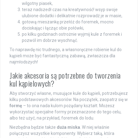
wilgotny piasek,
teraz nadszedł czas na kreatywność! wsyp swoje
ulubione dodatki i delikatnie rozprowadź je w masie,
gotową mieszankę przełóż do foremek, mocno
dociskając i łącząc obie połówki,
po kilku godzinach ostrożnie wyjmij kule z foremek i
pozwól im dobrze wyschnąć.
To naprawdę nic trudnego, a własnoręczne robienie kul do
kąpieli może być fantastyczną zabawą, zwłaszcza dla
najmłodszych!
Jakie akcesoria są potrzebne do tworzenia
kul kąpielowych?
Aby stworzyć własne, musujące kule do kąpieli, potrzebujesz
kilku podstawowych akcesoriów. Na początek, zaopatrz się w
formę
– to ona nada kulom pożądany kształt. Możesz
wykorzystać specjalne formy przeznaczone do tego celu,
albo też użyć, na przykład, foremek do lodu.
Niezbędna będzie także
duża miska
. W niej właśnie
połączysz wszystkie komponenty. Wybierz taką, która