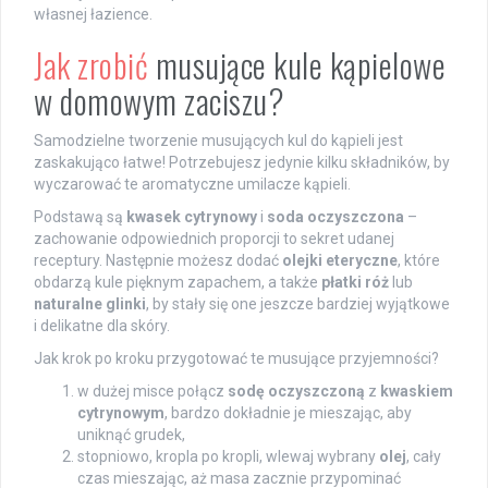
własnej łazience.
Jak zrobić
musujące kule kąpielowe
w domowym zaciszu?
Samodzielne tworzenie musujących kul do kąpieli jest
zaskakująco łatwe! Potrzebujesz jedynie kilku składników, by
wyczarować te aromatyczne umilacze kąpieli.
Podstawą są
kwasek cytrynowy
i
soda oczyszczona
–
zachowanie odpowiednich proporcji to sekret udanej
receptury. Następnie możesz dodać
olejki eteryczne
, które
obdarzą kule pięknym zapachem, a także
płatki róż
lub
naturalne glinki
, by stały się one jeszcze bardziej wyjątkowe
i delikatne dla skóry.
Jak krok po kroku przygotować te musujące przyjemności?
w dużej misce połącz
sodę oczyszczoną
z
kwaskiem
cytrynowym
, bardzo dokładnie je mieszając, aby
uniknąć grudek,
stopniowo, kropla po kropli, wlewaj wybrany
olej
, cały
czas mieszając, aż masa zacznie przypominać