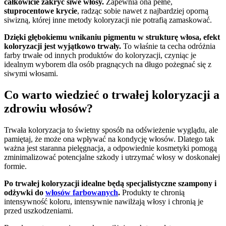
całkowicie zakryć siwe włosy.
Zapewnia ona pełne,
stuprocentowe krycie
, radząc sobie nawet z najbardziej oporną
siwizną, której inne metody koloryzacji nie potrafią zamaskować.
Dzięki głębokiemu wnikaniu pigmentu w strukturę włosa, efekt
koloryzacji jest wyjątkowo trwały.
To właśnie ta cecha odróżnia
farby trwałe od innych produktów do koloryzacji, czyniąc je
idealnym wyborem dla osób pragnących na długo pożegnać się z
siwymi włosami.
Co warto wiedzieć o trwałej koloryzacji a
zdrowiu włosów?
Trwała koloryzacja to świetny sposób na odświeżenie wyglądu, ale
pamiętaj, że może ona wpływać na kondycję włosów. Dlatego tak
ważna jest staranna pielęgnacja, a odpowiednie kosmetyki pomogą
zminimalizować potencjalne szkody i utrzymać włosy w doskonałej
formie.
Po trwałej koloryzacji idealne będą specjalistyczne szampony i
odżywki do
włosów farbowanych
.
Produkty te chronią
intensywność koloru, intensywnie nawilżają włosy i chronią je
przed uszkodzeniami.