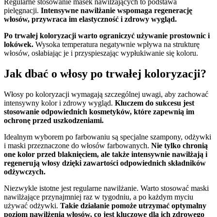
Regularne stosowanie masek nawilżających to podstawa
pielęgnacji.
Intensywne nawilżanie wspomaga regenerację
włosów, przywraca im elastyczność i zdrowy wygląd.
Po trwałej koloryzacji warto ograniczyć używanie prostownic i
lokówek.
Wysoka temperatura negatywnie wpływa na strukturę
włosów, osłabiając je i przyspieszając wypłukiwanie się koloru.
Jak dbać o włosy po trwałej koloryzacji?
Włosy po koloryzacji wymagają szczególnej uwagi, aby zachować
intensywny kolor i zdrowy wygląd.
Kluczem do sukcesu jest
stosowanie odpowiednich kosmetyków, które zapewnią im
ochronę przed uszkodzeniami.
Idealnym wyborem po farbowaniu są specjalne szampony, odżywki
i maski przeznaczone do włosów farbowanych.
Nie tylko chronią
one kolor przed blaknięciem, ale także intensywnie nawilżają i
regenerują włosy dzięki zawartości odpowiednich składników
odżywczych.
Niezwykle istotne jest regularne nawilżanie. Warto stosować maski
nawilżające przynajmniej raz w tygodniu, a po każdym myciu
używać odżywki.
Takie działanie pomoże utrzymać optymalny
poziom nawilżenia włosów, co jest kluczowe dla ich zdrowego