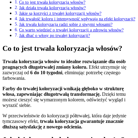
Co to jest trwała koloryzacja włosów?
Jak działa trwała koloryzacja włosów?
Jakie są korzyści z trwałej koloryzacji włosów?
Jak trwałość koloru i intensywność wpływają na efekt koloryzacji?
Jak trwała koloryzacja radzi sobie z siwymi włosami?
Co warto wiedzieć o trwałej koloryzacji a zdrowiu włosów?
Jak dbać o włosy po trwałej koloryzacji?
Co to jest trwała koloryzacja włosów?
Trwała koloryzacja włosów to idealne rozwiązanie dla osób
pragnących długotrwałej zmiany koloru.
Efekt utrzymuje się
zazwyczaj od
6 do 10 tygodni
, eliminując potrzebę częstego
farbowania.
Farby do trwałej koloryzacji wnikają głęboko w strukturę
włosa, zapewniając długotrwałą transformację.
Dzięki temu
możesz cieszyć się wymarzonym kolorem, odświeżyć wygląd i
wyrazić siebie.
W przeciwieństwie do koloryzacji półtrwałej, która daje jedynie
tymczasowy efekt,
trwała koloryzacja gwarantuje znacznie
dłuższą satysfakcję z nowego odcienia.