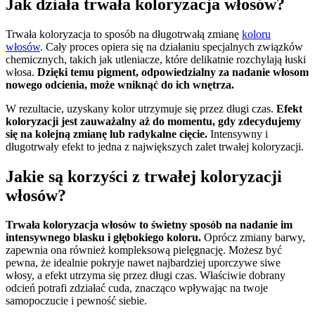
Jak działa trwała koloryzacja włosów?
Trwała koloryzacja to sposób na długotrwałą zmianę
koloru
włosów
. Cały proces opiera się na działaniu specjalnych związków
chemicznych, takich jak utleniacze, które delikatnie rozchylają łuski
włosa.
Dzięki temu pigment, odpowiedzialny za nadanie włosom
nowego odcienia, może wniknąć do ich wnętrza.
W rezultacie, uzyskany kolor utrzymuje się przez długi czas.
Efekt
koloryzacji jest zauważalny aż do momentu, gdy zdecydujemy
się na kolejną zmianę lub radykalne cięcie.
Intensywny i
długotrwały efekt to jedna z największych zalet trwałej koloryzacji.
Jakie są korzyści z trwałej koloryzacji
włosów?
Trwała koloryzacja włosów to świetny sposób na nadanie im
intensywnego blasku i głębokiego koloru.
Oprócz zmiany barwy,
zapewnia ona również kompleksową pielęgnację. Możesz być
pewna, że idealnie pokryje nawet najbardziej uporczywe siwe
włosy, a efekt utrzyma się przez długi czas. Właściwie dobrany
odcień potrafi zdziałać cuda, znacząco wpływając na twoje
samopoczucie i pewność siebie.