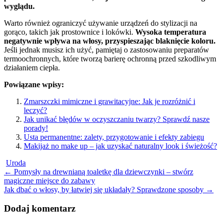
wyglądu.
Warto również ograniczyć używanie urządzeń do stylizacji na
gorąco, takich jak prostownice i lokówki.
Wysoka temperatura
negatywnie wpływa na włosy, przyspieszając blaknięcie koloru.
Jeśli jednak musisz ich użyć, pamiętaj o zastosowaniu preparatów
termoochronnych, które tworzą barierę ochronną przed szkodliwym
działaniem ciepła.
Powiązane wpisy:
Zmarszczki mimiczne i grawitacyjne: Jak je rozróżnić i
leczyć?
Jak unikać błędów w oczyszczaniu twarzy? Sprawdź nasze
porady!
Usta permanentne: zalety, przygotowanie i efekty zabiegu
Makijaż no make up – jak uzyskać naturalny look i świeżość?
Uroda
Post
←
Pomysły na drewnianą toaletkę dla dziewczynki – stwórz
magiczne miejsce do zabawy
navigation
Jak dbać o włosy, by łatwiej się układały? Sprawdzone sposoby
→
Dodaj komentarz