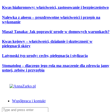
Skip
Kwas hialuronowy: właściwości, zastosowanie i bezpieczeństwo
to
content
Nalewka z aloesu – prozdrowotne właściwości i przepis na
wykonanie
Masaż Tanaka: Jak poprawić urodę w domowych warunkach?
Kwas kojowy – właściwości, działanie i skuteczność w
pielęgnacji skóry
Latynoski typ urody: cechy, pielęgnacja i stylizacja
Stomatolog – dlaczego jego rola ma znaczenie dla zdrowia jamy
ustnej, zębów i przyzębia
Współpraca i kontakt
Search