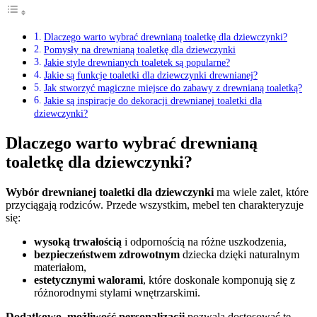
Dlaczego warto wybrać drewnianą toaletkę dla dziewczynki?
Pomysły na drewnianą toaletkę dla dziewczynki
Jakie style drewnianych toaletek są popularne?
Jakie są funkcje toaletki dla dziewczynki drewnianej?
Jak stworzyć magiczne miejsce do zabawy z drewnianą toaletką?
Jakie są inspiracje do dekoracji drewnianej toaletki dla
dziewczynki?
Dlaczego warto wybrać drewnianą
toaletkę dla dziewczynki?
Wybór drewnianej toaletki dla dziewczynki
ma wiele zalet, które
przyciągają rodziców. Przede wszystkim, mebel ten charakteryzuje
się:
wysoką trwałością
i odpornością na różne uszkodzenia,
bezpieczeństwem zdrowotnym
dziecka dzięki naturalnym
materiałom,
estetycznymi walorami
, które doskonale komponują się z
różnorodnymi stylami wnętrzarskimi.
Dodatkowo, możliwość personalizacji
pozwala dostosować tę