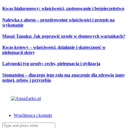
Skip
Kwas hialuronowy: właściwości, zastosowanie i bezpieczeństwo
to
content
Nalewka z aloesu – prozdrowotne właściwości i przepis na
wykonanie
Masaż Tanaka: Jak poprawić urodę w domowych warunkach?
Kwas kojowy – właściwości, działanie i skuteczność w
pielęgnacji skóry
Latynoski typ urody: cechy, pielęgnacja i stylizacja
Stomatolog – dlaczego jego rola ma znaczenie dla zdrowia jamy
ustnej, zębów i przyzębia
Współpraca i kontakt
Search