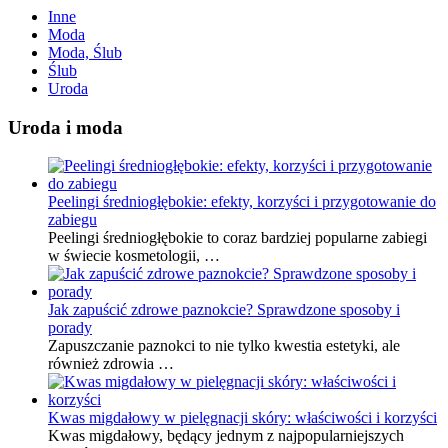
Inne
Moda
Moda, Ślub
Ślub
Uroda
Uroda i moda
Peelingi średniogłębokie: efekty, korzyści i przygotowanie do
zabiegu
Peelingi średniogłębokie to coraz bardziej popularne zabiegi
w świecie kosmetologii, …
Jak zapuścić zdrowe paznokcie? Sprawdzone sposoby i
porady
Zapuszczanie paznokci to nie tylko kwestia estetyki, ale
również zdrowia …
Kwas migdałowy w pielęgnacji skóry: właściwości i korzyści
Kwas migdałowy, będący jednym z najpopularniejszych