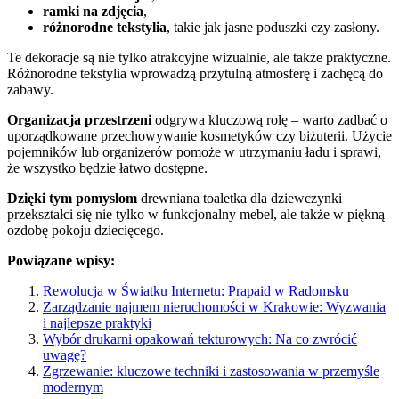
ramki na zdjęcia
,
różnorodne tekstylia
, takie jak jasne poduszki czy zasłony.
Te dekoracje są nie tylko atrakcyjne wizualnie, ale także praktyczne.
Różnorodne tekstylia wprowadzą przytulną atmosferę i zachęcą do
zabawy.
Organizacja przestrzeni
odgrywa kluczową rolę – warto zadbać o
uporządkowane przechowywanie kosmetyków czy biżuterii. Użycie
pojemników lub organizerów pomoże w utrzymaniu ładu i sprawi,
że wszystko będzie łatwo dostępne.
Dzięki tym pomysłom
drewniana toaletka dla dziewczynki
przekształci się nie tylko w funkcjonalny mebel, ale także w piękną
ozdobę pokoju dziecięcego.
Powiązane wpisy:
Rewolucja w Światku Internetu: Prapaid w Radomsku
Zarządzanie najmem nieruchomości w Krakowie: Wyzwania
i najlepsze praktyki
Wybór drukarni opakowań tekturowych: Na co zwrócić
uwagę?
Zgrzewanie: kluczowe techniki i zastosowania w przemyśle
modernym