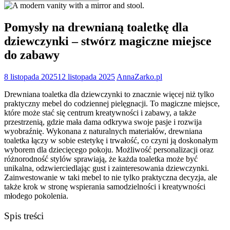
for:
Pomysły na drewnianą toaletkę dla
dziewczynki – stwórz magiczne miejsce
do zabawy
8 listopada 2025
12 listopada 2025
AnnaZarko.pl
Drewniana toaletka dla dziewczynki to znacznie więcej niż tylko
praktyczny mebel do codziennej pielęgnacji. To magiczne miejsce,
które może stać się centrum kreatywności i zabawy, a także
przestrzenią, gdzie mała dama odkrywa swoje pasje i rozwija
wyobraźnię. Wykonana z naturalnych materiałów, drewniana
toaletka łączy w sobie estetykę i trwałość, co czyni ją doskonałym
wyborem dla dziecięcego pokoju. Możliwość personalizacji oraz
różnorodność stylów sprawiają, że każda toaletka może być
unikalna, odzwierciedlając gust i zainteresowania dziewczynki.
Zainwestowanie w taki mebel to nie tylko praktyczna decyzja, ale
także krok w stronę wspierania samodzielności i kreatywności
młodego pokolenia.
Spis treści