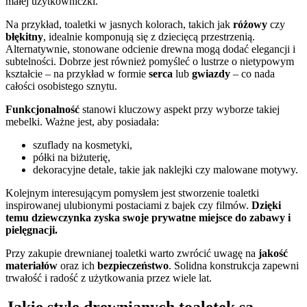
małej użytkowniczki.
Na przykład, toaletki w jasnych kolorach, takich jak
różowy
czy
błękitny
, idealnie komponują się z dziecięcą przestrzenią.
Alternatywnie, stonowane odcienie drewna mogą dodać elegancji i
subtelności. Dobrze jest również pomyśleć o lustrze o nietypowym
kształcie – na przykład w formie
serca
lub
gwiazdy
– co nada
całości osobistego sznytu.
Funkcjonalność
stanowi kluczowy aspekt przy wyborze takiej
mebelki. Ważne jest, aby posiadała:
szuflady na kosmetyki,
półki na biżuterię,
dekoracyjne detale, takie jak naklejki czy malowane motywy.
Kolejnym interesującym pomysłem jest stworzenie toaletki
inspirowanej ulubionymi postaciami z bajek czy filmów.
Dzięki
temu dziewczynka zyska swoje prywatne miejsce do zabawy i
pielęgnacji.
Przy zakupie drewnianej toaletki warto zwrócić uwagę na
jakość
materiałów
oraz ich
bezpieczeństwo
. Solidna konstrukcja zapewni
trwałość i radość z użytkowania przez wiele lat.
Jakie style drewnianych toaletek są