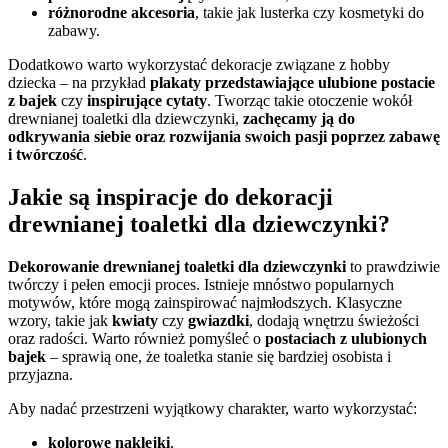
różnorodne akcesoria
, takie jak lusterka czy kosmetyki do
zabawy.
Dodatkowo warto wykorzystać dekoracje związane z hobby
dziecka – na przykład
plakaty przedstawiające ulubione postacie
z bajek
czy
inspirujące cytaty
. Tworząc takie otoczenie wokół
drewnianej toaletki dla dziewczynki,
zachęcamy ją do
odkrywania siebie oraz rozwijania swoich pasji poprzez zabawę
i twórczość
.
Jakie są inspiracje do dekoracji
drewnianej toaletki dla dziewczynki?
Dekorowanie drewnianej toaletki dla dziewczynki
to prawdziwie
twórczy i pełen emocji proces. Istnieje mnóstwo popularnych
motywów, które mogą zainspirować najmłodszych. Klasyczne
wzory, takie jak
kwiaty
czy
gwiazdki
, dodają wnętrzu świeżości
oraz radości. Warto również pomyśleć o
postaciach z ulubionych
bajek
– sprawią one, że toaletka stanie się bardziej osobista i
przyjazna.
Aby nadać przestrzeni wyjątkowy charakter, warto wykorzystać:
kolorowe naklejki
,