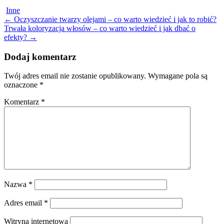
Inne
Post
←
Oczyszczanie twarzy olejami – co warto wiedzieć i jak to robić?
Trwała koloryzacja włosów – co warto wiedzieć i jak dbać o
navigation
efekty?
→
Dodaj komentarz
Twój adres email nie zostanie opublikowany.
Wymagane pola są
oznaczone
*
Komentarz
*
Nazwa
*
Adres email
*
Witryna internetowa