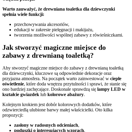
Warto zauważyć, że drewniana toaletka dla dziewczynki
spełnia wiele funkcji:
przechowywania akcesoriów,
edukacji w zakresie pielęgnacji i makijażu,
tworzenia możliwości wspólnej zabawy z rówieśniczkami.
Jak stworzyć magiczne miejsce do
zabawy z drewnianą toaletką?
Aby stworzyć magiczne miejsce do zabawy z drewnianą toaletką
dla dziewczynki, kluczowe są odpowiednie dekoracje oraz
przyjazna atmosfera. Na początek warto zainwestować w
ciepłe
oświetlenie
, które doda wnętrzu przytulności i sprawi, że stanie się
ono bardziej zachęcające. Doskonale sprawdzą się
lampy LED w
kształcie gwiazdek
lub
kolorowe abażury
.
Kolejnym krokiem jest dobór kolorowych dodatków, które
odzwierciedlą ulubione barwy małej właścicielki. Oto kilka
propozycji:
zasłony w radosnych odcieniach
,
poduszki o interesujących wzorach
,