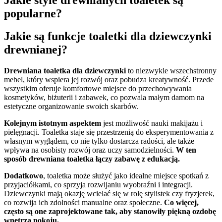
popularne?
Jakie są funkcje toaletki dla dziewczynki
drewnianej?
Drewniana toaletka dla dziewczynki
to niezwykle wszechstronny
mebel, który wspiera jej rozwój oraz pobudza kreatywność. Przede
wszystkim oferuje komfortowe miejsce do przechowywania
kosmetyków, biżuterii i zabawek, co pozwala małym damom na
estetyczne organizowanie swoich skarbów.
Kolejnym istotnym aspektem
jest możliwość nauki makijażu i
pielęgnacji. Toaletka staje się przestrzenią do eksperymentowania z
własnym wyglądem, co nie tylko dostarcza radości, ale także
wpływa na osobisty rozwój oraz uczy samodzielności.
W ten
sposób drewniana toaletka łączy zabawę z edukacją.
Dodatkowo
, toaletka może służyć jako idealne miejsce spotkań z
przyjaciółkami, co sprzyja rozwijaniu wyobraźni i integracji.
Dziewczynki mają okazję wcielać się w rolę stylistek czy fryzjerek,
co rozwija ich zdolności manualne oraz społeczne.
Co więcej,
często są one zaprojektowane tak, aby stanowiły piękną ozdobę
wnętrza pokoju.