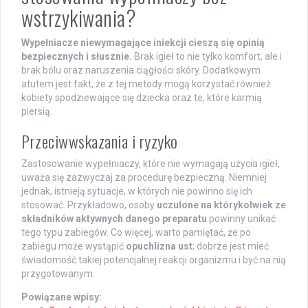
wstrzykiwania?
Wypełniacze niewymagające iniekcji cieszą się opinią
bezpiecznych i słusznie.
Brak igieł to nie tylko komfort, ale i
brak bólu oraz naruszenia ciągłości skóry. Dodatkowym
atutem jest fakt, że z tej metody mogą korzystać również
kobiety spodziewające się dziecka oraz te, które karmią
piersią.
Przeciwwskazania i ryzyko
Zastosowanie wypełniaczy, które nie wymagają użycia igieł,
uważa się zazwyczaj za procedurę bezpieczną. Niemniej
jednak, istnieją sytuacje, w których nie powinno się ich
stosować. Przykładowo, osoby
uczulone na którykolwiek ze
składników aktywnych danego preparatu
powinny unikać
tego typu zabiegów. Co więcej, warto pamiętać, że po
zabiegu może wystąpić
opuchlizna ust
; dobrze jest mieć
świadomość takiej potencjalnej reakcji organizmu i być na nią
przygotowanym.
Powiązane wpisy: