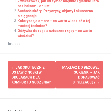
7 wskazówek, jak utrzymać miękkie i gładkie usta
bez balsamu do ust
Suchość skóry: Przyczyny, objawy i skuteczna
pielęgnacja
Koloryzacja ombre – co warto wiedzieć o tej
modnej technice?
Odżywka do rzęs a sztuczne rzęsy – co warto
wiedzieć?
Uroda
Post
←
JAK SKUTECZNIE
MAKIJAŻ DO BEŻOWEJ
navigation
USTAWIĆ NOSKI W
SUKIENKI – JAK
OKULARACH DLA
DOPASOWAĆ
KOMFORTU NOSZENIA?
STYLIZACJĘ?
→