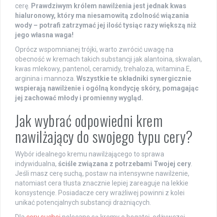
cerę.
Prawdziwym królem nawilżenia jest jednak kwas
hialuronowy, który ma niesamowitą zdolność wiązania
wody – potrafi zatrzymać jej ilość tysiąc razy większą niż
jego własna waga!
Oprócz wspomnianej trójki, warto zwrócić uwagę na
obecność w kremach takich substancji jak alantoina, skwalan,
kwas mlekowy, pantenol, ceramidy, trehaloza, witamina E,
arginina i mannoza.
Wszystkie te składniki synergicznie
wspierają nawilżenie i ogólną kondycję skóry, pomagając
jej zachować młody i promienny wygląd.
Jak wybrać odpowiedni krem
nawilżający do swojego typu cery?
Wybór idealnego kremu nawilżającego to sprawa
indywidualna,
ściśle związana z potrzebami Twojej cery
.
Jeśli masz cerę suchą, postaw na intensywne nawilżenie,
natomiast cera tłusta znacznie lepiej zareaguje na lekkie
konsystencje. Posiadacze cery wrażliwej powinni z kolei
unikać potencjalnych substancji drażniących.
Dla
cery suchej
polecane są kremy o bogatej, odżywczej