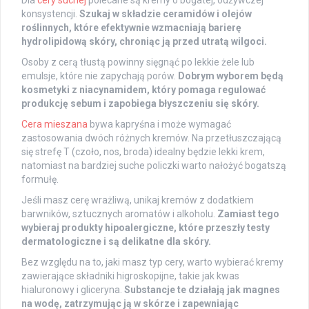
konsystencji.
Szukaj w składzie ceramidów i olejów
roślinnych, które efektywnie wzmacniają barierę
hydrolipidową skóry, chroniąc ją przed utratą wilgoci.
Osoby z cerą tłustą powinny sięgnąć po lekkie żele lub
emulsje, które nie zapychają porów.
Dobrym wyborem będą
kosmetyki z niacynamidem, który pomaga regulować
produkcję sebum i zapobiega błyszczeniu się skóry.
Cera mieszana
bywa kapryśna i może wymagać
zastosowania dwóch różnych kremów. Na przetłuszczającą
się strefę T (czoło, nos, broda) idealny będzie lekki krem,
natomiast na bardziej suche policzki warto nałożyć bogatszą
formułę.
Jeśli masz cerę wrażliwą, unikaj kremów z dodatkiem
barwników, sztucznych aromatów i alkoholu.
Zamiast tego
wybieraj produkty hipoalergiczne, które przeszły testy
dermatologiczne i są delikatne dla skóry.
Bez względu na to, jaki masz typ cery, warto wybierać kremy
zawierające składniki higroskopijne, takie jak kwas
hialuronowy i gliceryna.
Substancje te działają jak magnes
na wodę, zatrzymując ją w skórze i zapewniając