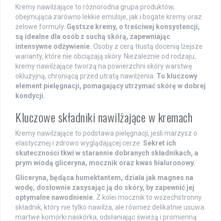
Kremy nawilżające to różnorodna grupa produktów,
obejmująca zarówno lekkie emulsje, jak i bogate kremy oraz
żelowe formuły.
Gęstsze kremy, o treściwej konsystencji,
są idealne dla osób z suchą skórą, zapewniając
intensywne odżywienie.
Osoby z cerą tłustą docenią lżejsze
warianty, które nie obciążają skóry. Niezależnie od rodzaju,
kremy nawilżające tworzą na powierzchni skóry warstwę
okluzyjną, chroniącą przed utratą nawilżenia.
To kluczowy
element pielęgnacji, pomagający utrzymać skórę w dobrej
kondycji.
Kluczowe składniki nawilżające w kremach
Kremy nawilżające to podstawa pielęgnacji, jeśli marzysz o
elastycznej i zdrowo wyglądającej cerze.
Sekret ich
skuteczności tkwi w starannie dobranych składnikach, a
prym wiodą gliceryna, mocznik oraz kwas hialuronowy.
Gliceryna, będąca humektantem, działa jak magnes na
wodę, dosłownie zasysając ją do skóry, by zapewnić jej
optymalne nawodnienie.
Z kolei mocznik to wszechstronny
składnik, który nie tylko nawilża, ale również delikatnie usuwa
martwe komórki naskórka, odsłaniając świeżą i promienną