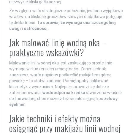
niezwykle bliski gałki ocznej.
Ze względu na to strategiczne położenie, jest ona wyjątkowo
wrażliwa, a bliskość gruczołów łzowych dodatkowo potęguje
tę delikatność.
To sprawia, że wymaga ona szczególnej
uwagi i ostrożności.
Jak malować linię wodną oka –
praktyczne wskazówki?
Malowanie linii wodnej oka jest zaskakująco proste i nie
wymaga wirtuozerskich umiejętności. Zanim jednak
zaczniesz, warto najpierw podkreślić makijażem górną
powiekę – to ułatwi zadanie. Pamiętaj, aby aplikować
kosmetyk z wyczuciem. Najlepiej sprawdzi się dobrze
zatemperowana,
wodoodporna kredka
stworzona właśnie
do linii wodnej, choć możesz też śmiało sięgnąć po
żelowy
eyeliner
.
Jakie techniki i efekty można
osiągnąć przy makijażu linii wodnej