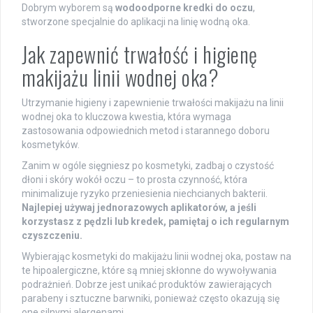
Dobrym wyborem są
wodoodporne kredki do oczu
,
stworzone specjalnie do aplikacji na linię wodną oka.
Jak zapewnić trwałość i higienę
makijażu linii wodnej oka?
Utrzymanie higieny i zapewnienie trwałości makijażu na linii
wodnej oka to kluczowa kwestia, która wymaga
zastosowania odpowiednich metod i starannego doboru
kosmetyków.
Zanim w ogóle sięgniesz po kosmetyki, zadbaj o czystość
dłoni i skóry wokół oczu – to prosta czynność, która
minimalizuje ryzyko przeniesienia niechcianych bakterii.
Najlepiej używaj jednorazowych aplikatorów, a jeśli
korzystasz z pędzli lub kredek, pamiętaj o ich regularnym
czyszczeniu.
Wybierając kosmetyki do makijażu linii wodnej oka, postaw na
te hipoalergiczne, które są mniej skłonne do wywoływania
podrażnień. Dobrze jest unikać produktów zawierających
parabeny i sztuczne barwniki, ponieważ często okazują się
one silnymi alergenami.