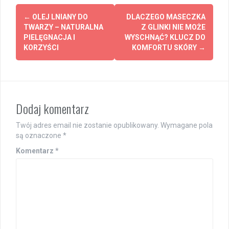
Post
←
OLEJ LNIANY DO
DLACZEGO MASECZKA
navigation
TWARZY – NATURALNA
Z GLINKI NIE MOŻE
PIELĘGNACJA I
WYSCHNĄĆ? KLUCZ DO
KORZYŚCI
KOMFORTU SKÓRY
→
Dodaj komentarz
Twój adres email nie zostanie opublikowany.
Wymagane pola
są oznaczone
*
Komentarz
*