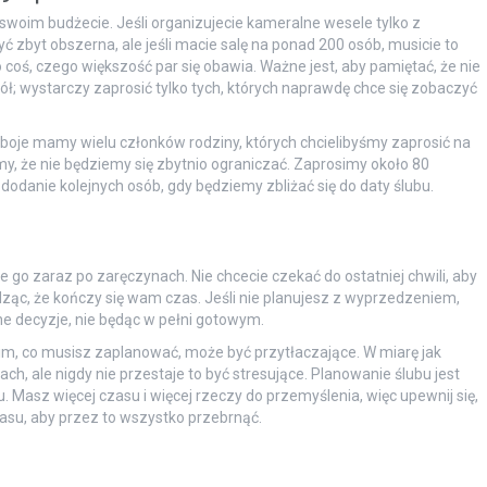
 swoim budżecie. Jeśli organizujecie kameralne wesele tylko z
być zbyt obszerna, ale jeśli macie salę na ponad 200 osób, musicie to
 coś, czego większość par się obawia. Ważne jest, aby pamiętać, że nie
ół; wystarczy zaprosić tylko tych, których naprawdę chce się zobaczyć
oboje mamy wielu członków rodziny, których chcielibyśmy zaprosić na
y, że nie będziemy się zbytnio ograniczać. Zaprosimy około 80
 dodanie kolejnych osób, gdy będziemy zbliżać się do daty ślubu.
go zaraz po zaręczynach. Nie chcecie czekać do ostatniej chwili, aby
edząc, że kończy się wam czas. Jeśli nie planujesz z wyprzedzeniem,
 decyzje, nie będąc w pełni gotowym.
kim, co musisz zaplanować, może być przytłaczające. W miarę jak
ach, ale nigdy nie przestaje to być stresujące. Planowanie ślubu jest
. Masz więcej czasu i więcej rzeczy do przemyślenia, więc upewnij się,
asu, aby przez to wszystko przebrnąć.