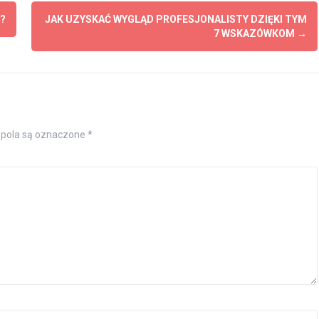
?
JAK UZYSKAĆ WYGLĄD PROFESJONALISTY DZIĘKI TYM
7 WSKAZÓWKOM
→
pola są oznaczone
*