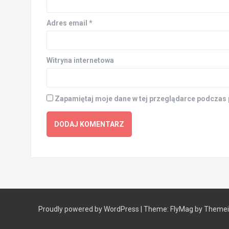
Adres email
*
Witryna internetowa
Zapamiętaj moje dane w tej przeglądarce podczas 
Proudly powered by WordPress
|
Theme:
FlyMag
by Themeis