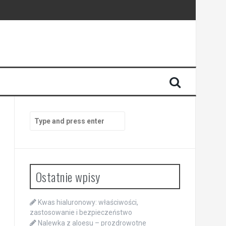
Search
for:
Ostatnie wpisy
Kwas hialuronowy: właściwości,
zastosowanie i bezpieczeństwo
Nalewka z aloesu – prozdrowotne