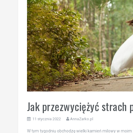
Jak przezwyciężyć strach
11 stycznia 2022
AnnaZarko.pl
W tym tygodniu obchodzę wielki kamień milowy w moim ż