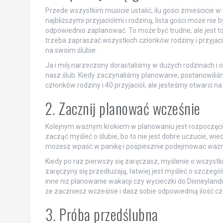
Przede wszystkim musicie ustalić, ilu gości zmieścicie w
najbliższymi przyjaciółmi i rodziną, lista gości może nie 
odpowiednio zaplanować. To może być trudne, ale jest to
trzeba zapraszać wszystkich członków rodziny i przyjaci
na swoim ślubie.
Ja i mój narzeczony dorastaliśmy w dużych rodzinach i 
nasz ślub. Kiedy zaczynaliśmy planowanie, postanowiliśm
członków rodziny i 40 przyjaciół, ale jesteśmy otwarci na
2. Zacznij planować wcześnie
Kolejnym ważnym krokiem w planowaniu jest rozpoczęcie 
zacząć myśleć o ślubie, bo to nie jest dobre uczucie, wi
możesz wpaść w panikę i pośpiesznie podejmować ważne
Kiedy po raz pierwszy się zaręczasz, myślenie o wszyst
zaręczyny się przedłużają, łatwiej jest myśleć o szczegół
inne niż planowanie wakacji czy wycieczki do Disneylandu
że zaczniesz wcześnie i dasz sobie odpowiednią ilość cz
3. Próba przedślubna