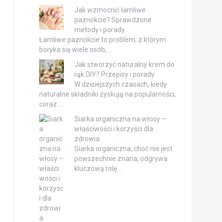
Jak wzmocnić łamliwe
paznokcie? Sprawdzone
metody i porady
Łamliwe paznokcie to problem, z którym
boryka się wiele osób, …
Jak stworzyć naturalny krem do
rąk DIY? Przepisy i porady
W dzisiejszych czasach, kiedy
naturalne składniki zyskują na popularności,
coraz …
Siarka organiczna na włosy –
właściwości i korzyści dla
zdrowia
Siarka organiczna, choć nie jest
powszechnie znana, odgrywa
kluczową rolę …