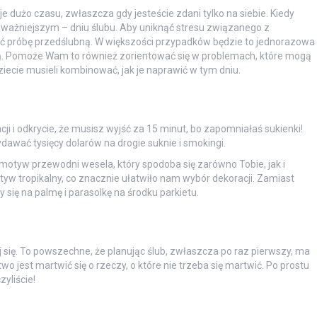
e dużo czasu, zwłaszcza gdy jesteście zdani tylko na siebie. Kiedy
jważniejszym – dniu ślubu. Aby uniknąć stresu związanego z
 próbę przedślubną. W większości przypadków będzie to jednorazowa
eń. Pomoże Wam to również zorientować się w problemach, które mogą
iecie musieli kombinować, jak je naprawić w tym dniu.
cji i odkrycie, że musisz wyjść za 15 minut, bo zapomniałaś sukienki!
dawać tysięcy dolarów na drogie suknie i smokingi.
motyw przewodni wesela, który spodoba się zarówno Tobie, jak i
 tropikalny, co znacznie ułatwiło nam wybór dekoracji. Zamiast
ię na palmę i parasolkę na środku parkietu.
j się. To powszechne, że planując ślub, zwłaszcza po raz pierwszy, ma
wo jest martwić się o rzeczy, o które nie trzeba się martwić. Po prostu
yliście!