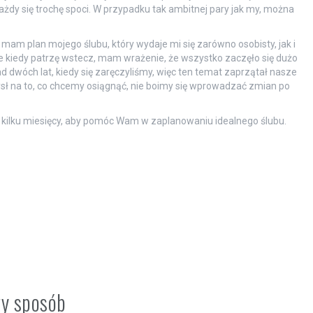
żdy się trochę spoci. W przypadku tak ambitnej pary jak my, można
am plan mojego ślubu, który wydaje mi się zarówno osobisty, jak i
e kiedy patrzę wstecz, mam wrażenie, że wszystko zaczęło się dużo
ad dwóch lat, kiedy się zaręczyliśmy, więc ten temat zaprzątał nasze
 na to, co chcemy osiągnąć, nie boimy się wprowadzać zmian po
 kilku miesięcy, aby pomóc Wam w zaplanowaniu idealnego ślubu.
wy sposób