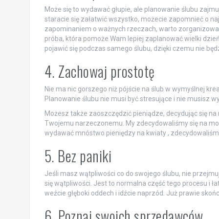
Może się to wydawać głupie, ale planowanie ślubu zajmuj
staracie się załatwić wszystko, możecie zapomnieć o na
zapominaniem o ważnych rzeczach, warto zorganizować
próba, która pomoże Wam lepiej zaplanować wielki dzi
pojawić się podczas samego ślubu, dzięki czemu nie będz
4. Zachowaj prostotę
Nie ma nic gorszego niż pójście na ślub w wymyślnej krea
Planowanie ślubu nie musi być stresujące i nie musisz wy
Możesz także zaoszczędzić pieniądze, decydując się na 
Twojemu narzeczonemu. My zdecydowaliśmy się na motyw
wydawać mnóstwo pieniędzy na kwiaty , zdecydowaliśmy s
5. Bez paniki
Jeśli masz wątpliwości co do swojego ślubu, nie przejmu
się wątpliwości. Jest to normalna część tego procesu i łat
weźcie głęboki oddech i idźcie naprzód. Już prawie skończ
6. Poznaj swoich sprzedawców