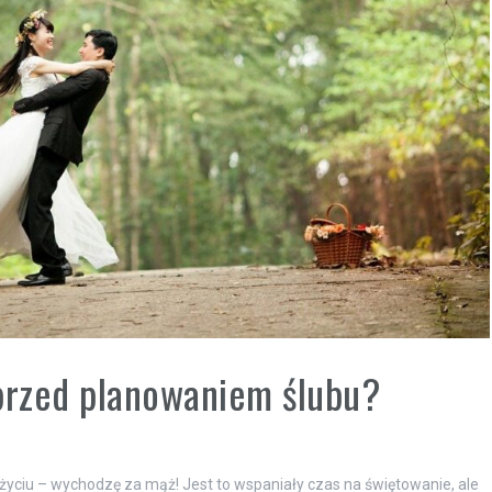
 przed planowaniem ślubu?
yciu – wychodzę za mąż! Jest to wspaniały czas na świętowanie, ale