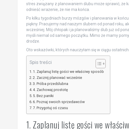
stres związany z planowaniem ślubu może sprawić, że ka
odnieść wrażenie, że nie ma końca.
Po kilku tygodniach burzy mózgów i planowania w końcu m
piękny. Pracujemy nad naszym ślubem od ponad roku, al
wcześniej. Mój chłopak i ja planowaliśmy ślub już od pon
myśli niemal od samego początku. Mimo że mamy pomysł
drodze.
Oto wskazówki, których nauczyłam się w ciągu ostatnich
Spis treści
1. Zaplanuj listę gości we właściwy sposób
2. Zacznij planować wcześnie
3. Próba przedślubna
4. Zachowaj prostotę
5. Bez paniki
6. Poznaj swoich sprzedawców
7. Przygotuj oś czasu
1. Zaplanuj listę gości we właści