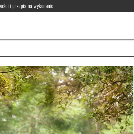
ości i przepis na wykonanie
mowych warunkach?
kuteczność w pielęgnacji skóry
tylizacja
enie dla zdrowia jamy ustnej, zębów i przyzębia
anie i bezpieczeństwo