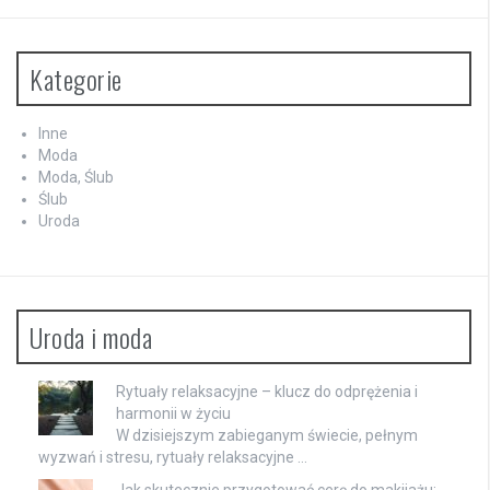
Kategorie
Inne
Moda
Moda, Ślub
Ślub
Uroda
Uroda i moda
Rytuały relaksacyjne – klucz do odprężenia i
harmonii w życiu
W dzisiejszym zabieganym świecie, pełnym
wyzwań i stresu, rytuały relaksacyjne …
Jak skutecznie przygotować cerę do makijażu: