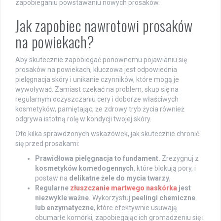
zapobieganiu powstawaniu nowych prosaków.
Jak zapobiec nawrotowi prosaków
na powiekach?
Aby skutecznie zapobiegać ponownemu pojawianiu się
prosaków na powiekach, kluczowa jest odpowiednia
pielęgnacja skóry i unikanie czynników, które mogą je
wywoływać. Zamiast czekać na problem, skup się na
regularnym oczyszczaniu cery i doborze właściwych
kosmetyków, pamiętając, że zdrowy tryb życia również
odgrywa istotną rolę w kondycji twojej skóry.
Oto kilka sprawdzonych wskazówek, jak skutecznie chronić
się przed prosakami:
Prawidłowa pielęgnacja to fundament.
Zrezygnuj z
kosmetyków komedogennych
, które blokują pory, i
postaw na
delikatne żele do mycia twarzy
,
Regularne
złuszczanie martwego naskórka
jest
niezwykle ważne.
Wykorzystuj
peelingi chemiczne
lub enzymatyczne
, które efektywnie usuwają
obumarłe komórki, zapobiegając ich gromadzeniu się i