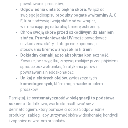
powstawaniu prosaków,
Odpowiednia dieta to piękna skóra.
Włącz do
swojego jadłospisu
produkty bogate w witaminy A, C i
E
, które odżywią twoją skórę od wewnątrz,
wzmacniając jej naturalną barierę ochronną,
Chroń swoją skórę przed szkodliwym działaniem
słońca.
Promieniowanie UV
może powodować
uszkodzenia skóry, dlatego nie zapominaj o
stosowaniu
kremów z wysokim filtrem
,
Dokładny demakijaż to absolutna konieczność.
Zawsze, bez wyjątku, zmywaj makijaż przed pójściem
spać, co pozwoli uniknąć zatykania porów i
powstawania niedoskonałości,
Unikaj niektórych olejów
, zwłaszcza tych
komedogennych
, które mogą nasilić problem
prosaków.
Pamiętaj, że
systematyczność w pielęgnacji to podstawa
sukcesu
. Dodatkowo, warto skonsultować się z
dermatologiem, który pomoże ci dobrać odpowiednie
produkty i zabiegi, aby utrzymać skórę w doskonałej kondycji
i zapobiec nawrotom prosaków.