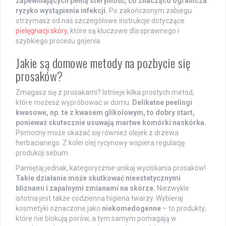
zapewniających pełną sterylność, co znacząco ogranicza
ryzyko wystąpienia infekcji.
Po zakończonym zabiegu
otrzymasz od nas szczegółowe instrukcje dotyczące
pielęgnacji skóry
, które są kluczowe dla sprawnego i
szybkiego procesu gojenia.
Jakie są domowe metody na pozbycie się
prosaków?
Zmagasz się z prosakami? Istnieje kilka prostych metod,
które możesz wypróbować w domu.
Delikatne peelingi
kwasowe, np. te z kwasem glikolowym, to dobry start,
ponieważ skutecznie usuwają martwe komórki naskórka.
Pomocny może okazać się również olejek z drzewa
herbacianego. Z kolei olej rycynowy wspiera regulację
produkcji sebum.
Pamiętaj jednak, kategorycznie unikaj wyciskania prosaków!
Takie działanie może skutkować nieestetycznymi
bliznami i zapalnymi zmianami na skórze.
Niezwykle
istotna jest także codzienna higiena twarzy. Wybieraj
kosmetyki oznaczone jako
niekomedogenne
– to produkty,
które nie blokują porów, a tym samym pomagają w