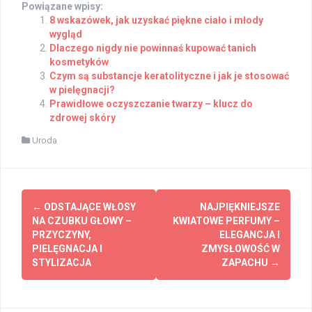
Powiązane wpisy:
8 wskazówek, jak uzyskać piękne ciało i młody
wygląd
Dlaczego nigdy nie powinnaś kupować tanich
kosmetyków
Czym są substancje keratolityczne i jak je stosować
w pielęgnacji?
Prawidłowe oczyszczanie twarzy – klucz do
zdrowej skóry
Uroda
Post
←
ODSTAJĄCE WŁOSY
NAJPIĘKNIEJSZE
navigation
NA CZUBKU GŁOWY –
KWIATOWE PERFUMY –
PRZYCZYNY,
ELEGANCJA I
PIELĘGNACJA I
ZMYSŁOWOŚĆ W
STYLIZACJA
ZAPACHU
→