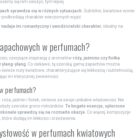
żemy się nim cieszyć, tym lepiej.
pach sprawdza się w różnych sytuacjach.
Subtelne, kwiatowe wonie
 podkreślają charakter wieczornych wyjść.
y nadaje im romantyczny i uwodzicielski charakter
, idealny na
t zapachowych w perfumach?
ci, czerpiące inspirację z aromatów
róży, jaśminu czy fiołka
.
 ylang-ylang
. Co ciekawe, tę szeroką gamę zapachów można
 świeże nuty kwiatowe, charakteryzujące się lekkością i subtelnością,
ając im eterycznej zwiewności.
e w perfumach?
róża, jaśmin i fiołek, cenione za swoje unikalne właściwości. Nie
dobyły szerokie grono miłośników.
Te bogate esencje, splecione
skonale sprawdzą się na rozmaite okazje.
Co więcej, kompozycje
óre dodają im lekkości i orzeźwienia.
zmysłowość w perfumach kwiatowych