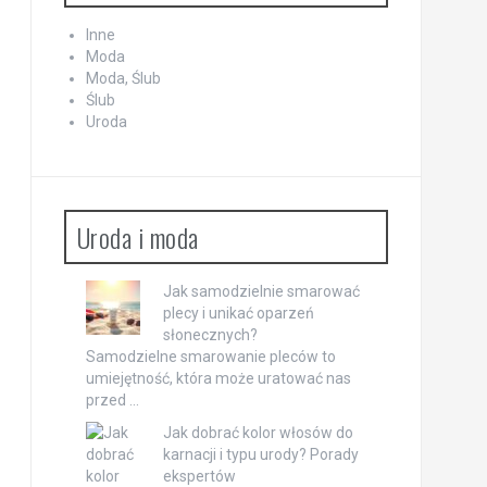
Inne
Moda
Moda, Ślub
Ślub
Uroda
Uroda i moda
Jak samodzielnie smarować
plecy i unikać oparzeń
słonecznych?
Samodzielne smarowanie pleców to
umiejętność, która może uratować nas
przed …
Jak dobrać kolor włosów do
karnacji i typu urody? Porady
ekspertów