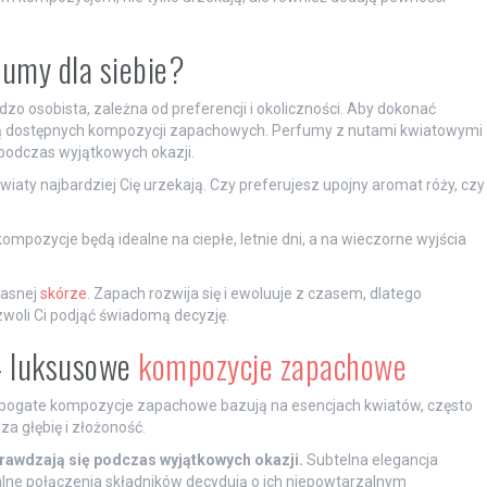
fumy dla siebie?
o osobista, zależna od preferencji i okoliczności. Aby dokonać
ą dostępnych kompozycji zapachowych. Perfumy z nutami kwiatowymi
 podczas wyjątkowych okazji.
iaty najbardziej Cię urzekają. Czy preferujesz upojny aromat róży, czy
kompozycje będą idealne na ciepłe, letnie dni, a na wieczorne wyjścia
łasnej
skórze
. Zapach rozwija się i ewoluuje z czasem, dlatego
woli Ci podjąć świadomą decyzję.
– luksusowe
kompozycje zapachowe
 bogate kompozycje zapachowe bazują na esencjach kwiatów, często
a głębię i złożoność.
prawdzają się podczas wyjątkowych okazji.
Subtelna elegancja
kalne połączenia składników decydują o ich niepowtarzalnym