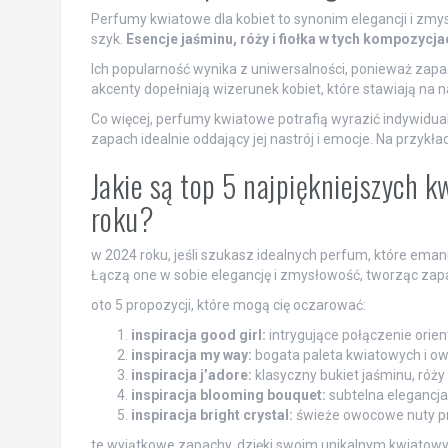
Perfumy kwiatowe dla kobiet to synonim elegancji i zmysł
szyk.
Esencje jaśminu, róży i fiołka w tych kompozycj
Ich popularność wynika z uniwersalności, ponieważ zapach
akcenty dopełniają wizerunek kobiet, które stawiają na n
Co więcej, perfumy kwiatowe potrafią wyrazić indywidua
zapach idealnie oddający jej nastrój i emocje. Na przykład
Jakie są top 5 najpiękniejszych 
roku?
w 2024 roku, jeśli szukasz idealnych perfum, które ema
Łączą one w sobie elegancję i zmysłowość, tworząc zapa
oto 5 propozycji, które mogą cię oczarować:
inspiracja good girl:
intrygujące połączenie orien
inspiracja my way:
bogata paleta kwiatowych i o
inspiracja j’adore:
klasyczny bukiet jaśminu, róży 
inspiracja blooming bouquet:
subtelna elegancja 
inspiracja bright crystal:
świeże owocowe nuty prz
te wyjątkowe zapachy, dzięki swoim unikalnym kwiatowy