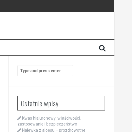
Search
for:
Ostatnie wpisy
Kwas hialuronowy: właściwości,
zastosowanie i bezpieczeństwo
Nalewka z aloesu – prozdrowotne