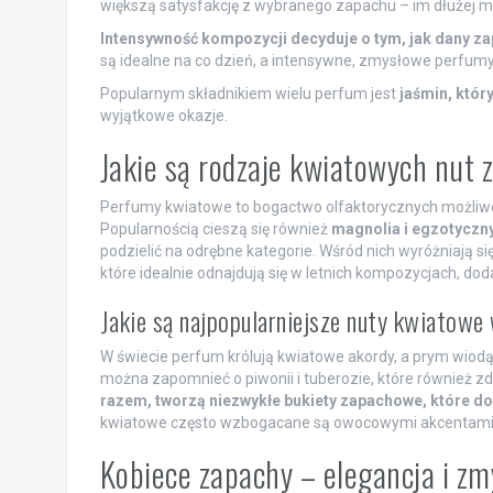
większą satysfakcję z wybranego zapachu – im dłużej mo
Intensywność kompozycji decyduje o tym, jak dany za
są idealne na co dzień, a intensywne, zmysłowe perfumy
Popularnym składnikiem wielu perfum jest
jaśmin, któr
wyjątkowe okazje.
Jakie są rodzaje kwiatowych nu
Perfumy kwiatowe to bogactwo olfaktorycznych możliwoś
Popularnością cieszą się również
magnolia i egzotyczny
podzielić na odrębne kategorie. Wśród nich wyróżniają się
które idealnie odnajdują się w letnich kompozycjach, dod
Jakie są najpopularniejsze nuty kwiatow
W świecie perfum królują kwiatowe akordy, a prym wiodą: 
można zapomnieć o piwonii i tuberozie, które również z
razem, tworzą niezwykłe bukiety zapachowe, które do
kwiatowe często wzbogacane są owocowymi akcentami, kt
Kobiece zapachy – elegancja i 