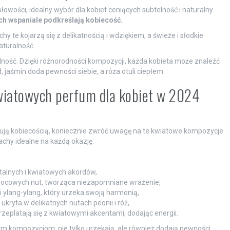
owości, idealny wybór dla kobiet ceniących subtelność i naturalny
ach wspaniale podkreślają kobiecość.
y te kojarzą się z delikatnością i wdziękiem, a świeże i słodkie
aturalność.
lność. Dzięki różnorodności kompozycji, każda kobieta może znaleźć
, jaśmin doda pewności siebie, a róża otuli ciepłem.
kwiatowych perfum dla kobiet w 2024
nują kobiecością, koniecznie zwróć uwagę na te kwiatowe kompozycje.
chy idealne na każdą okazję.
talnych i kwiatowych akordów,
wocowych nut, tworząca niezapomniane wrażenie,
i ylang-ylang, który urzeka swoją harmonią,
ukryta w delikatnych nutach peonii i róż,
eplatają się z kwiatowymi akcentami, dodając energii.
m kompozycjom, nie tylko urzekają, ale również dodają pewności