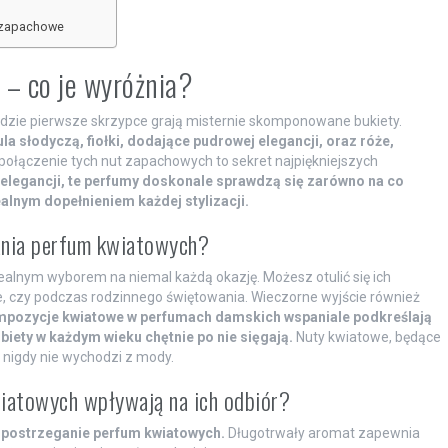
 zapachowe
 – co je wyróżnia?
zie pierwsze skrzypce grają misternie skomponowane bukiety.
a słodyczą, fiołki, dodające pudrowej elegancji, oraz róże,
połączenie tych nut zapachowych to sekret najpiękniejszych
i elegancji, te perfumy doskonale sprawdzą się zarówno na co
ealnym dopełnieniem każdej stylizacji.
wania perfum kwiatowych?
alnym wyborem na niemal każdą okazję. Możesz otulić się ich
, czy podczas rodzinnego świętowania. Wieczorne wyjście również
mpozycje kwiatowe w perfumach damskich wspaniale podkreślają
obiety w każdym wieku chętnie po nie sięgają.
Nuty kwiatowe, będące
y nigdy nie wychodzi z mody.
iatowych wpływają na ich odbiór?
 postrzeganie perfum kwiatowych.
Długotrwały aromat zapewnia