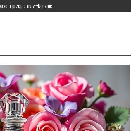
ości i przepis na wykonanie
mowych warunkach?
kuteczność w pielęgnacji skóry
tylizacja
enie dla zdrowia jamy ustnej, zębów i przyzębia
anie i bezpieczeństwo