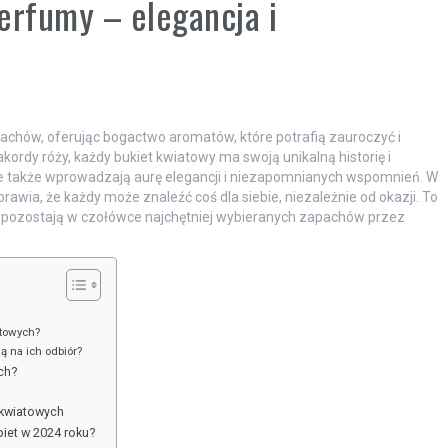
erfumy – elegancja i
chów, oferując bogactwo aromatów, które potrafią zauroczyć i
ordy róży, każdy bukiet kwiatowy ma swoją unikalną historię i
 ale także wprowadzają aurę elegancji i niezapomnianych wspomnień. W
wia, że każdy może znaleźć coś dla siebie, niezależnie od okazji. To
 pozostają w czołówce najchętniej wybieranych zapachów przez
atowych?
 na ich odbiór?
ch?
 kwiatowych
biet w 2024 roku?