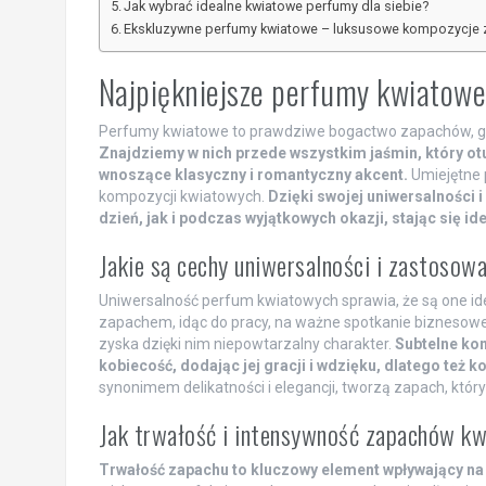
Jak wybrać idealne kwiatowe perfumy dla siebie?
Ekskluzywne perfumy kwiatowe – luksusowe kompozycje
Najpiękniejsze perfumy kwiatowe
Perfumy kwiatowe to prawdziwe bogactwo zapachów, gd
Znajdziemy w nich przede wszystkim jaśmin, który otul
wnoszące klasyczny i romantyczny akcent.
Umiejętne 
kompozycji kwiatowych.
Dzięki swojej uniwersalności 
dzień, jak i podczas wyjątkowych okazji, stając się id
Jakie są cechy uniwersalności i zastoso
Uniwersalność perfum kwiatowych sprawia, że są one ide
zapachem, idąc do pracy, na ważne spotkanie biznesowe
zyska dzięki nim niepowtarzalny charakter.
Subtelne ko
kobiecość, dodając jej gracji i wdzięku, dlatego też k
synonimem delikatności i elegancji, tworzą zapach, któr
Jak trwałość i intensywność zapachów kw
Trwałość zapachu to kluczowy element wpływający na