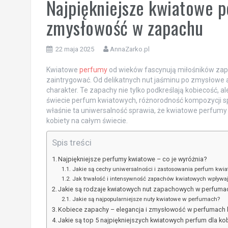
Najpiękniejsze kwiatowe p
zmysłowość w zapachu
22 maja 2025
AnnaZarko.pl
Kwiatowe
perfumy
od wieków fascynują miłośników zapa
zaintrygować. Od delikatnych nut jaśminu po zmysłowe ak
charakter. Te zapachy nie tylko podkreślają kobiecość,
świecie perfum kwiatowych, różnorodność kompozycji spra
właśnie ta uniwersalność sprawia, że kwiatowe perfumy
kobiety na całym świecie.
Spis treści
Najpiękniejsze perfumy kwiatowe – co je wyróżnia?
Jakie są cechy uniwersalności i zastosowania perfum kwi
Jak trwałość i intensywność zapachów kwiatowych wpływają
Jakie są rodzaje kwiatowych nut zapachowych w perfuma
Jakie są najpopularniejsze nuty kwiatowe w perfumach?
Kobiece zapachy – elegancja i zmysłowość w perfumach
Jakie są top 5 najpiękniejszych kwiatowych perfum dla ko