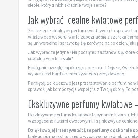
siebie. który z nich skradnie twoje serce?
Jak wybrać idealne kwiatowe per
Znalezienie idealnych perfum kwiatowych to sprawa bardz
właściwego wyboru, warto zapoznać się z szeroką gam
są uniwersalne i sprawdzą się zarówno na co dzień, jak i
Jak wybrać te jedyne? Na początek zastanów się, które kw
subtelną woń konwalii?
Następnie uwzględnij okazję i porę roku. Lżejsze, świeże 
wybierz coś bardziej intensywnego i zmysłowego.
Pamiętaj, że kluczowe jest przetestowanie perfum na w
sprawdź, jak kompozycja współgra z Twoją skórą. To poz
Ekskluzywne perfumy kwiatowe 
Ekskluzywne perfumy kwiatowe to synonim luksusu. Ich
wzbogacone nutami owocowymi, i są niezwykle cenione z
Dzięki swojej intensywności, te perfumy doskonale s
białego piżma jest tu często wyczuwalna, jednak to uni