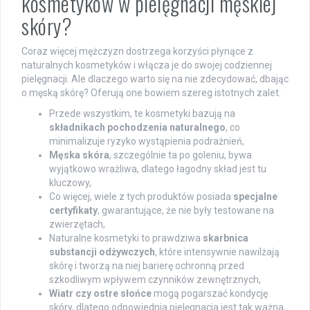
kosmetyków w pielęgnacji męskiej
skóry?
Coraz więcej mężczyzn dostrzega korzyści płynące z
naturalnych kosmetyków i włącza je do swojej codziennej
pielęgnacji. Ale dlaczego warto się na nie zdecydować, dbając
o męską skórę? Oferują one bowiem szereg istotnych zalet.
Przede wszystkim, te kosmetyki bazują na
składnikach pochodzenia naturalnego
, co
minimalizuje ryzyko wystąpienia podrażnień,
Męska skóra
, szczególnie ta po goleniu, bywa
wyjątkowo wrażliwa, dlatego łagodny skład jest tu
kluczowy,
Co więcej, wiele z tych produktów posiada
specjalne
certyfikaty
, gwarantujące, że nie były testowane na
zwierzętach,
Naturalne kosmetyki to prawdziwa
skarbnica
substancji odżywczych
, które intensywnie nawilżają
skórę i tworzą na niej barierę ochronną przed
szkodliwym wpływem czynników zewnętrznych,
Wiatr czy ostre słońce
mogą pogarszać kondycję
skóry, dlatego odpowiednia pielęgnacja jest tak ważna,