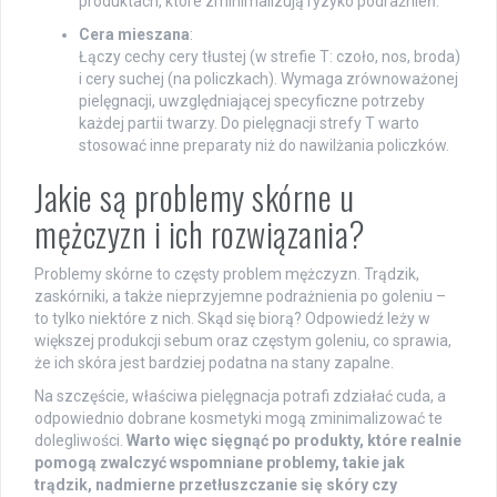
produktach, które zminimalizują ryzyko podrażnień.
Cera mieszana
:
Łączy cechy cery tłustej (w strefie T: czoło, nos, broda)
i cery suchej (na policzkach). Wymaga zrównoważonej
pielęgnacji, uwzględniającej specyficzne potrzeby
każdej partii twarzy. Do pielęgnacji strefy T warto
stosować inne preparaty niż do nawilżania policzków.
Jakie są problemy skórne u
mężczyzn i ich rozwiązania?
Problemy skórne to częsty problem mężczyzn. Trądzik,
zaskórniki, a także nieprzyjemne podrażnienia po goleniu –
to tylko niektóre z nich. Skąd się biorą? Odpowiedź leży w
większej produkcji sebum oraz częstym goleniu, co sprawia,
że ich skóra jest bardziej podatna na stany zapalne.
Na szczęście, właściwa pielęgnacja potrafi zdziałać cuda, a
odpowiednio dobrane kosmetyki mogą zminimalizować te
dolegliwości.
Warto więc sięgnąć po produkty, które realnie
pomogą zwalczyć wspomniane problemy, takie jak
trądzik, nadmierne przetłuszczanie się skóry czy