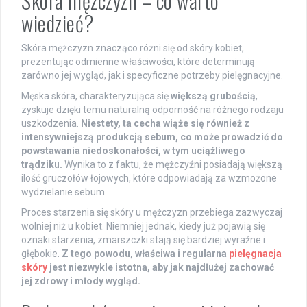
Skóra mężczyzn – co warto
wiedzieć?
Skóra mężczyzn znacząco różni się od skóry kobiet,
prezentując odmienne właściwości, które determinują
zarówno jej wygląd, jak i specyficzne potrzeby pielęgnacyjne.
Męska skóra, charakteryzująca się
większą grubością
,
zyskuje dzięki temu naturalną odporność na różnego rodzaju
uszkodzenia.
Niestety, ta cecha wiąże się również z
intensywniejszą produkcją sebum, co może prowadzić do
powstawania niedoskonałości, w tym uciążliwego
trądziku.
Wynika to z faktu, że mężczyźni posiadają większą
ilość gruczołów łojowych, które odpowiadają za wzmożone
wydzielanie sebum.
Proces starzenia się skóry u mężczyzn przebiega zazwyczaj
wolniej niż u kobiet. Niemniej jednak, kiedy już pojawią się
oznaki starzenia, zmarszczki stają się bardziej wyraźne i
głębokie.
Z tego powodu, właściwa i regularna
pielęgnacja
skóry
jest niezwykle istotna, aby jak najdłużej zachować
jej zdrowy i młody wygląd.