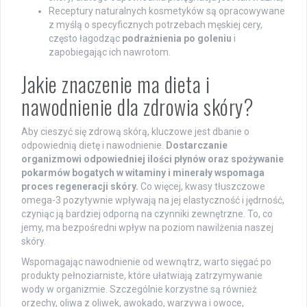
Receptury naturalnych kosmetyków są opracowywane
z myślą o specyficznych potrzebach męskiej cery,
często łagodząc
podrażnienia po goleniu
i
zapobiegając ich nawrotom.
Jakie znaczenie ma dieta i
nawodnienie dla zdrowia skóry?
Aby cieszyć się zdrową skórą, kluczowe jest dbanie o
odpowiednią dietę i nawodnienie.
Dostarczanie
organizmowi odpowiedniej ilości płynów oraz spożywanie
pokarmów bogatych w witaminy i minerały wspomaga
proces regeneracji skóry.
Co więcej, kwasy tłuszczowe
omega-3 pozytywnie wpływają na jej elastyczność i jędrność,
czyniąc ją bardziej odporną na czynniki zewnętrzne. To, co
jemy, ma bezpośredni wpływ na poziom nawilżenia naszej
skóry.
Wspomagając nawodnienie od wewnątrz, warto sięgać po
produkty pełnoziarniste, które ułatwiają zatrzymywanie
wody w organizmie. Szczególnie korzystne są również
orzechy, oliwa z oliwek, awokado, warzywa i owoce,