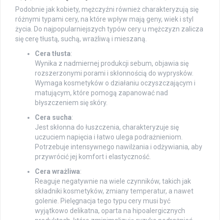
Podobnie jak kobiety, mężczyźni również charakteryzują się
różnymi typami cery, na które wpływ mają geny, wiek i styl
życia. Do najpopularniejszych typów cery u mężczyzn zalicza
się cerę tłustą, suchą, wrażliwą i mieszaną.
Cera tłusta
:
Wynika z nadmiernej produkcji sebum, objawia się
rozszerzonymi porami i skłonnością do wyprysków.
Wymaga kosmetyków o działaniu oczyszczającym i
matującym, które pomogą zapanować nad
błyszczeniem się skóry.
Cera sucha
:
Jest skłonna do łuszczenia, charakteryzuje się
uczuciem napięcia i łatwo ulega podrażnieniom.
Potrzebuje intensywnego nawilżania i odżywiania, aby
przywrócić jej komfort i elastyczność.
Cera wrażliwa
:
Reaguje negatywnie na wiele czynników, takich jak
składniki kosmetyków, zmiany temperatur, a nawet
golenie. Pielęgnacja tego typu cery musi być
wyjątkowo delikatna, oparta na hipoalergicznych