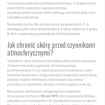
stanowiące prawdziwą bombę witaminową. Z drugiej strony,
powinniśmy ograniczyć spożycie potraw
wysokoprzetworzonych, które obfitują w konserwanty i inne
szkodliwe substancje.
Niezwykle istotne dla zdrowia skóry są witaminy A, C i E,
działające jako silne antyoksydanty, a także witaminy z grupy
B, które wspierają jej prawidłowe funkcjonowanie.
Jak chronić skórę przed czynnikami
atmosferycznymi?
Codzienne życie stawia przed męską skórą liczne wyzwania.
Zmienne warunki pogodowe, od intensywnego
promieniowania UV po zanieczyszczone powietrze, wiatr i
wahania temperatur, mogą znacząco pogorszyć jej kondycję.
Dlatego właśnie efektywna ochrona jest tak istotna –
pozwala ona zachować zdrowy i młody wygląd na dłużej.
Kluczowym elementem pielęgnacji jest codzienne
stosowanie kremów z
filtrem SPF
, które skutecznie blokują
szkodliwe promieniowanie UV, niezależnie od aury za oknem.