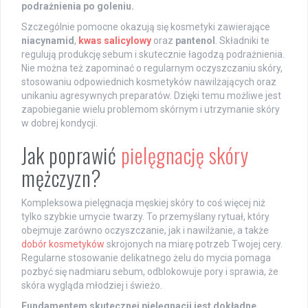
podrażnienia po goleniu.
Szczególnie pomocne okazują się kosmetyki zawierające
niacynamid
,
kwas salicylowy
oraz
pantenol
. Składniki te
regulują produkcję sebum i skutecznie łagodzą podrażnienia.
Nie można też zapominać o regularnym oczyszczaniu skóry,
stosowaniu odpowiednich kosmetyków nawilżających oraz
unikaniu agresywnych preparatów. Dzięki temu możliwe jest
zapobieganie wielu problemom skórnym i utrzymanie skóry
w dobrej kondycji.
Jak poprawić
pielęgnację skóry
mężczyzn?
Kompleksowa pielęgnacja męskiej skóry to coś więcej niż
tylko szybkie umycie twarzy. To przemyślany rytuał, który
obejmuje zarówno oczyszczanie, jak i nawilżanie, a także
dobór kosmetyków
skrojonych na miarę potrzeb Twojej cery.
Regularne stosowanie delikatnego żelu do mycia pomaga
pozbyć się nadmiaru sebum, odblokowuje pory i sprawia, że
skóra wygląda młodziej i świeżo.
Fundamentem skutecznej pielęgnacji jest dokładne