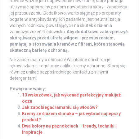
Równie ważne jest odpowiednie nawilżanie, które pomaga
utrzymać optymalny poziom nawodnienia skóry i zapobiega
jej przesuszeniu. Dodatkowo, warto sięgnąć po preparaty
bogate w antyoksydanty. Ich zadaniem jest neutralizacja
wolnych rodników, powstających na skutek działania
zanieczyszczeń środowiska.
Aby dodatkowo zabezpieczyć
skórę twarzy przed utratą wilgoci i przesuszeniem,
pamiętaj o stosowaniu kremów z filtrem, które stanowią
skuteczną barierę ochronną.
Nie zapominajmy o dłoniach! W chłodne dni chroń je
rękawiczkami i regularnie aplikuj kremy ochronne. Staraj się
również unikać bezpośredniego kontaktu z silnymi
detergentami.
Powiązane wpisy:
10 wskazówek, jak wykonać perfekcyjny makijaż
oczu
Jak zapobiegać łamaniu się włosów?
Kremy ze śluzem ślimaka – jak wybrać najlepszy
produkt?
Dwa kolory na paznokciach – trendy, techniki i
inspiracje