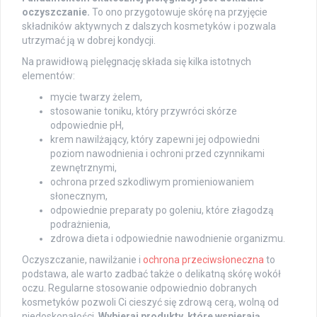
oczyszczanie.
To ono przygotowuje skórę na przyjęcie
składników aktywnych z dalszych kosmetyków i pozwala
utrzymać ją w dobrej kondycji.
Na prawidłową pielęgnację składa się kilka istotnych
elementów:
mycie twarzy żelem,
stosowanie toniku, który przywróci skórze
odpowiednie pH,
krem nawilżający, który zapewni jej odpowiedni
poziom nawodnienia i ochroni przed czynnikami
zewnętrznymi,
ochrona przed szkodliwym promieniowaniem
słonecznym,
odpowiednie preparaty po goleniu, które złagodzą
podrażnienia,
zdrowa dieta i odpowiednie nawodnienie organizmu.
Oczyszczanie, nawilżanie i
ochrona przeciwsłoneczna
to
podstawa, ale warto zadbać także o delikatną skórę wokół
oczu. Regularne stosowanie odpowiednio dobranych
kosmetyków pozwoli Ci cieszyć się zdrową cerą, wolną od
niedoskonałości.
Wybieraj produkty, które wspierają