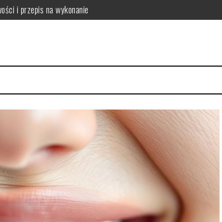
ości i przepis na wykonanie
mowych warunkach?
kuteczność w pielęgnacji skóry
tylizacja
enie dla zdrowia jamy ustnej, zębów i przyzębia
anie i bezpieczeństwo