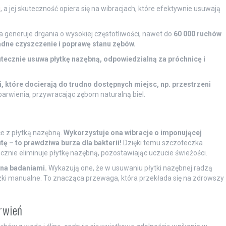
j
, a jej skuteczność opiera się na wibracjach, które efektywnie usuwają
a generuje drgania o wysokiej częstotliwości, nawet do
60 000 ruchów
dne czyszczenie i poprawę stanu zębów.
utecznie usuwa płytkę nazębną, odpowiedzialną za próchnicę i
 które docierają do trudno dostępnych miejsc, np. przestrzeni
barwienia, przywracając zębom naturalną biel.
ce z płytką nazębną.
Wykorzystuje ona wibracje o imponującej
tę – to prawdziwa burza dla bakterii!
Dzięki temu szczoteczka
ecznie eliminuje płytkę nazębną, pozostawiając uczucie świeżości.
na badaniami.
Wykazują one, że w usuwaniu płytki nazębnej radzą
eczki manualne. To znacząca przewaga, która przekłada się na zdrowszy
arwień