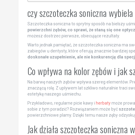
czy szczoteczka soniczna wybiela
Szczoteczka soniczna to sprytny sposób na bielszy uśm
powierzchni zębów, co sprawi, że staną się one optycz
możesz dostrzec pierwsze, obiecujące rezultaty.
Warto jednak pamiętać, że szczoteczka soniczna ma swo
zabiegów u dentysty, które oferują znacznie bardziej sp
doskonałe uzupełnienie, ale nie konkurencję dla spec
Co wpływa na kolor zębów i jak 
Na barwę naszych zębów wpływa szereg elementów. Pred
znaczącą rolę. Z upływem lat szkliwo naturalnie traci s
estetykę naszego uśmiechu.
Przykładowo, regularne picie kawy i
herbaty
może prowad
sobie z tym poradzić? Rozwiązaniem może być
szczote
powierzchniowe plamy. Dzięki temu nasze zęby odzyskują
Jak działa szczoteczka soniczna 