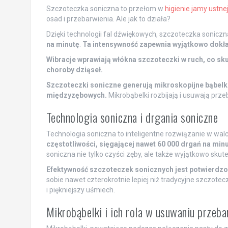
Szczoteczka soniczna to przełom w
higienie jamy ustne
osad i przebarwienia. Ale jak to działa?
Dzięki technologii fal dźwiękowych, szczoteczka soniczn
na minutę
.
Ta intensywność zapewnia wyjątkowo dokła
Wibracje wprawiają włókna szczoteczki w ruch, co sk
choroby dziąseł.
Szczoteczki soniczne generują mikroskopijne bąbelki,
międzyzębowych.
Mikrobąbelki rozbijają i usuwają prze
Technologia soniczna i drgania soniczne
Technologia soniczna to inteligentne rozwiązanie w wal
częstotliwości, sięgającej nawet 60 000 drgań na minu
soniczna nie tylko czyści zęby, ale także wyjątkowo skut
Efektywność szczoteczek sonicznych jest potwierdzo
sobie nawet czterokrotnie lepiej niż tradycyjne szczot
i piękniejszy uśmiech.
Mikrobąbelki i ich rola w usuwaniu przeb