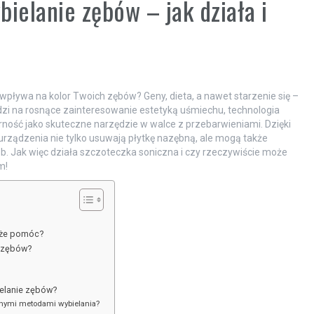
ielanie zębów – jak działa i
 wpływa na kolor Twoich zębów? Geny, dieta, a nawet starzenie się –
dzi na rosnące zainteresowanie estetyką uśmiechu, technologia
ość jako skuteczne narzędzie w walce z przebarwieniami. Dzięki
urządzenia nie tylko usuwają płytkę nazębną, ale mogą także
. Jak więc działa szczoteczka soniczna i czy rzeczywiście może
m!
oże pomóc?
a zębów?
ielanie zębów?
jnymi metodami wybielania?