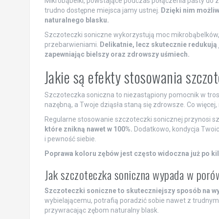
Mikrobąbelki, powstające podczas połączenia pasty do z
trudno dostępne miejsca jamy ustnej.
Dzięki nim możliw
naturalnego blasku.
Szczoteczki soniczne wykorzystują moc mikrobąbelków,
przebarwieniami.
Delikatnie, lecz skutecznie redukują
zapewniając bielszy oraz zdrowszy uśmiech.
Jakie są efekty stosowania szczo
Szczoteczka soniczna to niezastąpiony pomocnik w trosce
nazębną, a Twoje dziąsła staną się zdrowsze. Co więcej
Regularne stosowanie szczoteczki sonicznej przynosi sz
które znikną nawet w 100%.
Dodatkowo, kondycja Twoich
i pewność siebie.
Poprawa koloru zębów jest często widoczna już po k
Jak szczoteczka soniczna wypada w porów
Szczoteczki soniczne to skuteczniejszy sposób na wyb
wybielającemu, potrafią poradzić sobie nawet z trudnymi
przywracając zębom naturalny blask.