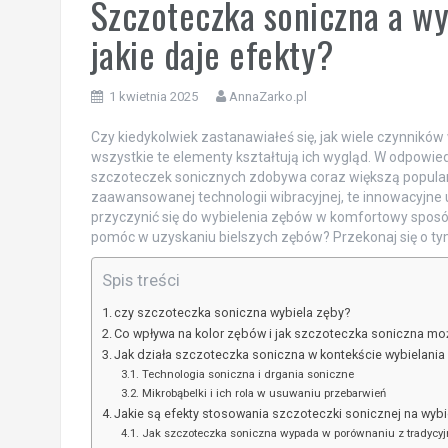
Szczoteczka soniczna a wyb
jakie daje efekty?
1 kwietnia 2025
AnnaZarko.pl
Czy kiedykolwiek zastanawiałeś się, jak wiele czynników
wszystkie te elementy kształtują ich wygląd. W odpowie
szczoteczek sonicznych zdobywa coraz większą popularn
zaawansowanej technologii wibracyjnej, te innowacyjne 
przyczynić się do wybielenia zębów w komfortowy sposób
pomóc w uzyskaniu bielszych zębów? Przekonaj się o ty
Spis treści
czy szczoteczka soniczna wybiela zęby?
Co wpływa na kolor zębów i jak szczoteczka soniczna m
Jak działa szczoteczka soniczna w kontekście wybielani
Technologia soniczna i drgania soniczne
Mikrobąbelki i ich rola w usuwaniu przebarwień
Jakie są efekty stosowania szczoteczki sonicznej na wyb
Jak szczoteczka soniczna wypada w porównaniu z tradycy