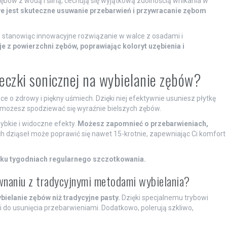
ębów z wodą i śliną, cechują się wyjątkową zdolnością wnikania w
e jest skuteczne usuwanie przebarwień i przywracanie zębom
 stanowiąc innowacyjne rozwiązanie w walce z osadami i
 je z powierzchni zębów, poprawiając koloryt uzębienia i
teczki sonicznej na wybielanie zębów?
 o zdrowy i piękny uśmiech. Dzięki niej efektywnie usuniesz płytkę
, możesz spodziewać się wyraźnie bielszych zębów.
ybkie i widoczne efekty.
Możesz zapomnieć o przebarwieniach,
 dziąseł może poprawić się nawet 15-krotnie, zapewniając Ci komfort
ilku tygodniach regularnego szczotkowania.
naniu z tradycyjnymi metodami wybielania?
ielanie zębów niż tradycyjne pasty.
Dzięki specjalnemu trybowi
 do usunięcia przebarwieniami. Dodatkowo, polerują szkliwo,