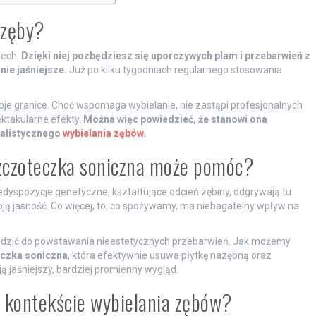
 zęby?
iech.
Dzięki niej pozbędziesz się uporczywych plam i przebarwień z
nie jaśniejsze.
Już po kilku tygodniach regularnego stosowania
je granice. Choć wspomaga wybielanie, nie zastąpi profesjonalnych
ektakularne efekty.
Można więc powiedzieć, że stanowi ona
jalistycznego
wybielania zębów
.
szczoteczka soniczna może pomóc?
yspozycje genetyczne, kształtujące odcień zębiny, odgrywają tu
woją jasność. Co więcej, to, co spożywamy, ma niebagatelny wpływ na
zić do powstawania nieestetycznych przebarwień. Jak możemy
czka soniczna
, która efektywnie usuwa płytkę nazębną oraz
 jaśniejszy, bardziej promienny wygląd.
w kontekście wybielania zębów?