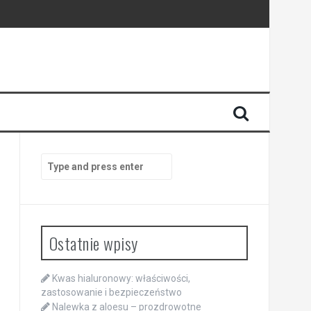
Search
for:
Ostatnie wpisy
Kwas hialuronowy: właściwości,
zastosowanie i bezpieczeństwo
Nalewka z aloesu – prozdrowotne