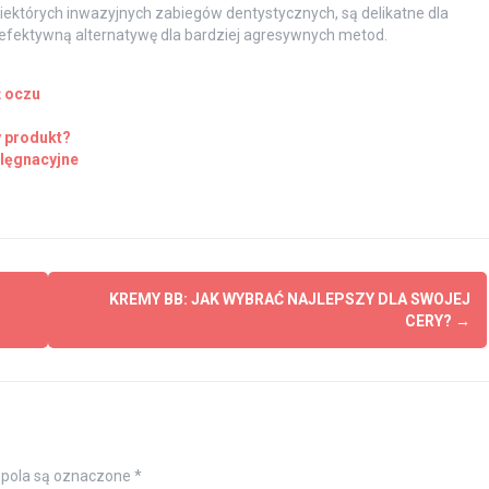
iektórych inwazyjnych zabiegów dentystycznych, są delikatne dla
e efektywną alternatywę dla bardziej agresywnych metod.
ż oczu
y produkt?
elęgnacyjne
KREMY BB: JAK WYBRAĆ NAJLEPSZY DLA SWOJEJ
CERY?
→
pola są oznaczone
*