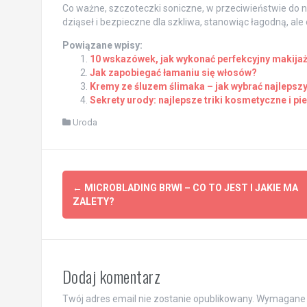
Co ważne, szczoteczki soniczne, w przeciwieństwie do n
dziąseł i bezpieczne dla szkliwa, stanowiąc łagodną, al
Powiązane wpisy:
10 wskazówek, jak wykonać perfekcyjny makija
Jak zapobiegać łamaniu się włosów?
Kremy ze śluzem ślimaka – jak wybrać najlepsz
Sekrety urody: najlepsze triki kosmetyczne i pi
Uroda
Post
←
MICROBLADING BRWI – CO TO JEST I JAKIE MA
navigation
ZALETY?
Dodaj komentarz
Twój adres email nie zostanie opublikowany.
Wymagane 