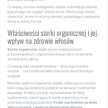
Co więcej, ma ona niebagatelny wpływ na kondycję włosów,
poprawiając ich wygląd i elastyczność. Można więc śmiało
stwierdzić, że jest to istotny element, pozwalający zachować
włosy w dobrej formie.
Właściwości siarki organicznej i jej
wpływ na zdrowie włosów
Siarka organiczna
, dzięki swoim właściwościom
przeciwzapalnym, odgrywa kluczową rolę w utrzymaniu
zdrowej skóry głowy.
Co więcej, jako składnik keratyny – głównego budulca
włosów – ma fundamentalne znaczenie dla ich kondycji i
wyglądu.
Niedobór siarki w organizmie szybko odbija się na włosach,
które stają się osłabione, podatne na łamanie i nadmiernie
wypadają. W takiej sytuacji, wprowadzenie do diety
suplementów zawierających siarkę organiczną może
przynieść znaczącą poprawę.
Działa ona bowiem na wielu
płaszczyznach: zwiększa elastyczność włosów,