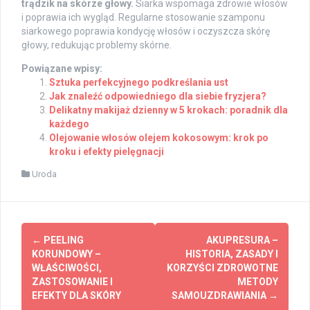
trądzik na skórze głowy.
Siarka wspomaga zdrowie włosów
i poprawia ich wygląd. Regularne stosowanie szamponu
siarkowego poprawia kondycję włosów i oczyszcza skórę
głowy, redukując problemy skórne.
Powiązane wpisy:
Sztuka perfekcyjnego podkreślania ust
Jak znaleźć odpowiedniego dla siebie fryzjera?
Delikatny makijaż dzienny w 5 krokach: poradnik dla
każdego
Olejowanie włosów olejem kokosowym: krok po
kroku i efekty pielęgnacji
Uroda
Post
←
PEELING
AKUPRESURA –
navigation
KORUNDOWY –
HISTORIA, ZASADY I
WŁAŚCIWOŚCI,
KORZYŚCI ZDROWOTNE
ZASTOSOWANIE I
METODY
EFEKTY DLA SKÓRY
SAMOUZDRAWIANIA
→