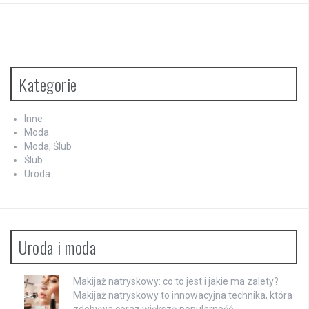
Kategorie
Inne
Moda
Moda, Ślub
Ślub
Uroda
Uroda i moda
Makijaż natryskowy: co to jest i jakie ma zalety?
Makijaż natryskowy to innowacyjna technika, która
zdobywa coraz większą popularność …