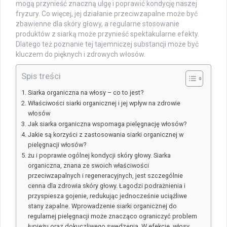
mogą przynieść znaczną ulgę i poprawić kondycję naszej
fryzury. Co więcej, jej działanie przeciwzapalne może być
zbawienne dla skóry głowy, a regularne stosowanie
produktów z siarką może przynieść spektakularne efekty.
Dlatego też poznanie tej tajemniczej substancji może być
kluczem do pięknych i zdrowych włosów.
Spis treści
Siarka organiczna na włosy – co to jest?
Właściwości siarki organicznej i jej wpływ na zdrowie
włosów
Jak siarka organiczna wspomaga pielęgnację włosów?
Jakie są korzyści z zastosowania siarki organicznej w
pielęgnacji włosów?
żu i poprawie ogólnej kondycji skóry głowy. Siarka
organiczna, znana ze swoich właściwości
przeciwzapalnych i regeneracyjnych, jest szczególnie
cenna dla zdrowia skóry głowy. Łagodzi podrażnienia i
przyspiesza gojenie, redukując jednocześnie uciążliwe
stany zapalne. Wprowadzenie siarki organicznej do
regularnej pielęgnacji może znacząco ograniczyć problem
łupieżu oraz dokuczliwego swędzenia. W efekcie, włosy