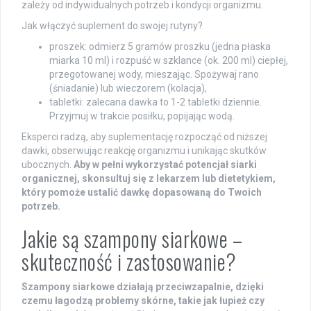
zależy od indywidualnych potrzeb i kondycji organizmu.
Jak włączyć suplement do swojej rutyny?
proszek: odmierz 5 gramów proszku (jedna płaska
miarka 10 ml) i rozpuść w szklance (ok. 200 ml) ciepłej,
przegotowanej wody, mieszając. Spożywaj rano
(śniadanie) lub wieczorem (kolacja),
tabletki: zalecana dawka to 1-2 tabletki dziennie.
Przyjmuj w trakcie posiłku, popijając wodą.
Eksperci radzą, aby suplementację rozpocząć od niższej
dawki, obserwując reakcję organizmu i unikając skutków
ubocznych.
Aby w pełni wykorzystać potencjał siarki
organicznej, skonsultuj się z lekarzem lub dietetykiem,
który pomoże ustalić dawkę dopasowaną do Twoich
potrzeb.
Jakie są szampony siarkowe –
skuteczność i zastosowanie?
Szampony siarkowe działają przeciwzapalnie, dzięki
czemu łagodzą problemy skórne, takie jak łupież czy